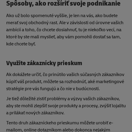
Spôsoby, ako rozšíriť svoje podnikanie
Ako už bolo spomenuté vyššie, je len na vás, ako budete
merať svoj obchodný rast. Ale v závislosti od úrovne vašich
ambícií a toho, čo chcete dosiahnuť, tu je niekoľko vecí, na
ktoré by ste mali myslieť, aby vám pomohli dostať sa tam,
kde chcete byť.
Využite zákaznícky prieskum
Ak dokážete určiť, čo prinútilo vašich súčasných zákazníkov
kúpiť váš produkt, môžete sa rozhodnúť, aké marketingové
stratégie pre vás fungujú a čo nie v budúcnosti.
Je tiež dôležité zistiť problémy a výzvy vašich zákazníkov,
aby ste mohli zlepšiť svoje produkty a procesy, zvýšiť lojalitu
a prilákať nových zákazníkov.
Tento druh zákazníckeho prieskumu môžete urobiť e-
mailom, online dotazníkom alebo dokonca nejakým