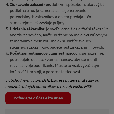
Získavanie zákazníkov:
dobrým spôsobom, ako zvýšiť
podiel na trhu, je zamerať sa na generovanie
potenciálnych zákazníkov a objem predaja – čo
samozrejme tiež zvyšuje príjmy.
Udržanie zákazníka:
je oveľa lacnejšie udržať si zákazníka
ako získať nového, takže udržanie by malo byť kľúčovým
zameraním a metrikou. Iba ak si udržíte svojich
súčasných zákazníkov, budete rásť získavaním nových.
Počet zamestnancov v zamestnancoch:
samozrejme,
potrebujete dostatok zamestnancov, aby ste mohli
rozvíjať svoje podnikanie. Musíte to však vyvážiť tým,
koľko váš tím stojí, a pozorne to sledovať.
S obchodným účtom DHL Express budete mať rady od
medzinárodných odborníkov o rozvoji vášho MSP.
Požiadajte o účet ešte dnes