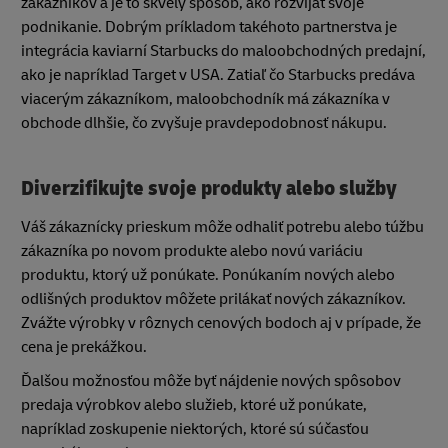
zákazníkov a je to skvelý spôsob, ako rozvíjať svoje
podnikanie. Dobrým príkladom takéhoto partnerstva je
integrácia kaviarní Starbucks do maloobchodných predajní,
ako je napríklad Target v USA. Zatiaľ čo Starbucks predáva
viacerým zákazníkom, maloobchodník má zákazníka v
obchode dlhšie, čo zvyšuje pravdepodobnosť nákupu.
Diverzifikujte svoje produkty alebo služby
Váš zákaznícky prieskum môže odhaliť potrebu alebo túžbu
zákazníka po novom produkte alebo novú variáciu
produktu, ktorý už ponúkate. Ponúkaním nových alebo
odlišných produktov môžete prilákať nových zákazníkov.
Zvážte výrobky v rôznych cenových bodoch aj v prípade, že
cena je prekážkou.
Ďalšou možnosťou môže byť nájdenie nových spôsobov
predaja výrobkov alebo služieb, ktoré už ponúkate,
napríklad zoskupenie niektorých, ktoré sú súčasťou