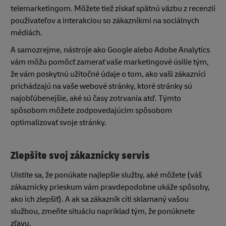
telemarketingom. Môžete tiež získať spätnú väzbu z recenzií
používateľov a interakciou so zákazníkmi na sociálnych
médiách.
A samozrejme, nástroje ako Google alebo Adobe Analytics
vám môžu pomôcť zamerať vaše marketingové úsilie tým,
že vám poskytnú užitočné údaje o tom, ako vaši zákazníci
prichádzajú na vaše webové stránky, ktoré stránky sú
najobľúbenejšie, aké sú časy zotrvania atď. Týmto
spôsobom môžete zodpovedajúcim spôsobom
optimalizovať svoje stránky.
Zlepšite svoj zákaznícky servis
Uistite sa, že ponúkate najlepšie služby, aké môžete (váš
zákaznícky prieskum vám pravdepodobne ukáže spôsoby,
ako ich zlepšiť). A ak sa zákazník cíti sklamaný vašou
službou, zmeňte situáciu napríklad tým, že ponúknete
zľavu.