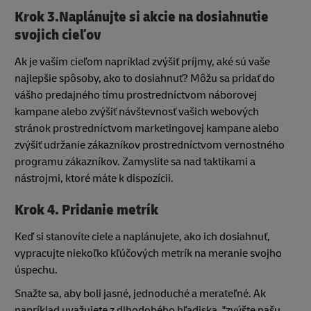
Krok 3.Naplánujte si akcie na dosiahnutie
svojich cieľov
Ak je vaším cieľom napríklad zvýšiť príjmy, aké sú vaše
najlepšie spôsoby, ako to dosiahnuť? Môžu sa pridať do
vášho predajného tímu prostredníctvom náborovej
kampane alebo zvýšiť návštevnosť vašich webových
stránok prostredníctvom marketingovej kampane alebo
zvýšiť udržanie zákazníkov prostredníctvom vernostného
programu zákazníkov. Zamyslite sa nad taktikami a
nástrojmi, ktoré máte k dispozícii.
Krok 4. Pridanie metrík
Keď si stanovíte ciele a naplánujete, ako ich dosiahnuť,
vypracujte niekoľko kľúčových metrík na meranie svojho
úspechu.
Snažte sa, aby boli jasné, jednoduché a merateľné. Ak
napríklad uvažujete z dlhodobého hľadiska, "zvýšte našu