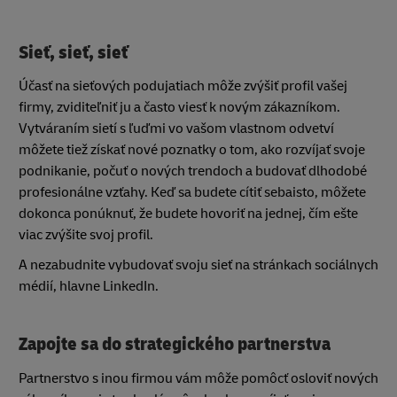
Sieť, sieť, sieť
Účasť na sieťových podujatiach môže zvýšiť profil vašej
firmy, zviditeľniť ju a často viesť k novým zákazníkom.
Vytváraním sietí s ľuďmi vo vašom vlastnom odvetví
môžete tiež získať nové poznatky o tom, ako rozvíjať svoje
podnikanie, počuť o nových trendoch a budovať dlhodobé
profesionálne vzťahy. Keď sa budete cítiť sebaisto, môžete
dokonca ponúknuť, že budete hovoriť na jednej, čím ešte
viac zvýšite svoj profil.
A nezabudnite vybudovať svoju sieť na stránkach sociálnych
médií, hlavne LinkedIn.
Zapojte sa do strategického partnerstva
Partnerstvo s inou firmou vám môže pomôcť osloviť nových