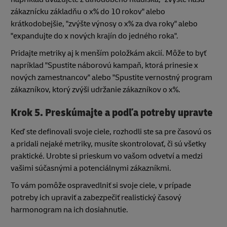
zákaznícku základňu o x% do 10 rokov" alebo
krátkodobejšie, "zvýšte výnosy o x% za dva roky" alebo
"expandujte do x nových krajín do jedného roka".
Pridajte metriky aj k menším položkám akcií. Môže to byť
napríklad "Spustite náborovú kampaň, ktorá prinesie x
nových zamestnancov" alebo "Spustite vernostný program
zákazníkov, ktorý zvýši udržanie zákazníkov o x%.
Krok 5. Preskúmajte a podľa potreby upravte
Keď ste definovali svoje ciele, rozhodli ste sa pre časovú os
a pridali nejaké metriky, musíte skontrolovať, či sú všetky
praktické. Urobte si prieskum vo vašom odvetví a medzi
vašimi súčasnými a potenciálnymi zákazníkmi.
To vám pomôže ospravedlniť si svoje ciele, v prípade
potreby ich upraviť a zabezpečiť realistický časový
harmonogram na ich dosiahnutie.