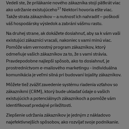
Vedeli ste, že prilákanie nového zákazníka stojí päťkrát viac
1?
ako udržanie existujúceho
Niektorí hovoria ešte viac.
Takže strata zákazníkov – a nutnosť ich nahradiť – poškodí
váš hospodársky výsledok a zabráni vášmu rastu.
Na druhej strane, ak dokážete dosiahnuť, aby sa k vám vaši
existujúci zákazníci vracali, nakoniec s vami minú viac.
Pomôže vám vernostný program zákazníkov, ktorý
odmeňuje vašich zákazníkov za to, že s vami strávia.
Pravdepodobne najlepší spôsob, ako to dosiahnuť, je
prostredníctvom e-mailového marketingu - individuálna
komunikácia je veľmi silná pri budovaní lojality zákazníkov.
Môžete tiež zvážiť zavedenie systému riadenia vzťahov so
zákazníkmi (CRM), ktorý bude ukladať údaje o vašich
existujúcich a potenciálnych zákazníkoch a pomôže vám
identifikovať predajné príležitosti.
Zlepšenie udržania zákazníkov je jedným z nákladovo
najefektívnejších spôsobov, ako rozvíjať svoje podnikanie.