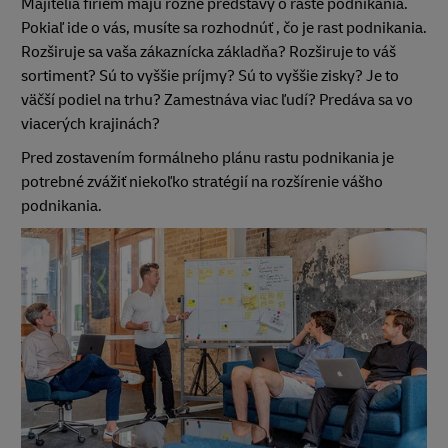
Majitelia firiem majú rôzne predstavy o raste podnikania.
Pokiaľ ide o vás, musíte sa rozhodnúť , čo je rast podnikania.
Rozširuje sa vaša zákaznícka základňa? Rozširuje to váš
sortiment? Sú to vyššie príjmy? Sú to vyššie zisky? Je to
väčší podiel na trhu? Zamestnáva viac ľudí? Predáva sa vo
viacerých krajinách?
Pred zostavením formálneho plánu rastu podnikania je
potrebné zvážiť niekoľko stratégií na rozšírenie vášho
podnikania.