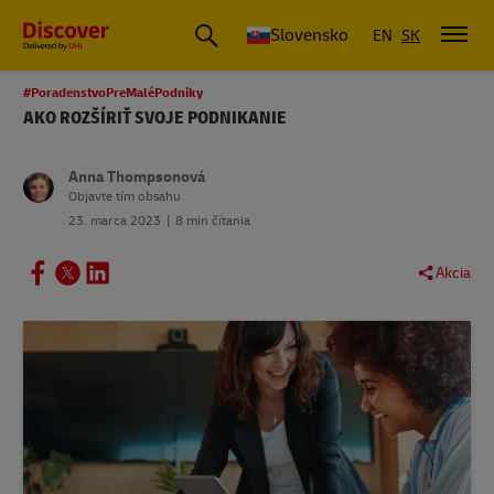
Slovensko
EN
SK
#PoradenstvoPreMaléPodniky
AKO ROZŠÍRIŤ SVOJE PODNIKANIE
Anna Thompsonová
Objavte tím obsahu
23. marca 2023
8 min čítania
Akcia