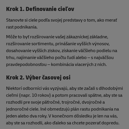
Krok 1. Definovanie cieľov
Stanovte si ciele podľa svojej predstavy o tom, ako merať
rast podnikania.
Môže to byť rozširovanie vašej zákazníckej základne,
rozširovanie sortimentu, prinášanie vyšších výnosov,
dosahovanie vyšších ziskov, získanie väčšieho podielu na
trhu, najímanie väčšieho počtu ľudí alebo – s najväčšou
pravdepodobnosťou – kombinácia viacerých z nich.
Krok 2. Výber časovej osi
Niektorí odborníci vás vyzývajú, aby ste začali s dlhodobými
cieľmi (napr. 10 rokov) a potom pracovali spätne, aby ste sa
rozhodli pre svoje päťročné, trojročné, dvojročné a
jednoročné ciele. Iné obmedzujú plán rastu podnikania na
jeden alebo dva roky. V konečnom dôsledku je len na vás,
aby ste sa rozhodli, ako ďaleko sa chcete pozerať dopredu.