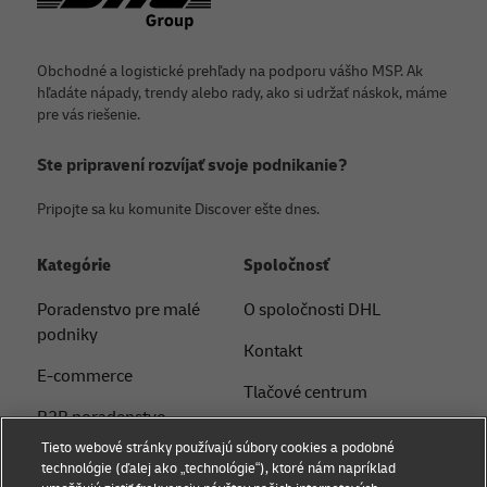
Obchodné a logistické prehľady na podporu vášho MSP. Ak
hľadáte nápady, trendy alebo rady, ako si udržať náskok, máme
pre vás riešenie.
Ste pripravení rozvíjať svoje podnikanie?
Pripojte sa ku komunite Discover ešte dnes.
Kategórie
Spoločnosť
Poradenstvo pre malé
O spoločnosti DHL
podniky
Kontakt
E-commerce
Tlačové centrum
B2B poradenstvo
Udržateľnosť
Tieto webové stránky používajú súbory cookies a podobné
Logistické poradenstvo
technológie (ďalej ako „technológie“), ktoré nám napríklad
Právne upozornenie