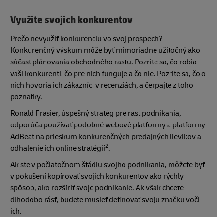
Využite svojich konkurentov
Prečo nevyužiť konkurenciu vo svoj prospech?
Konkurenčný výskum môže byť mimoriadne užitočný ako
súčasť plánovania obchodného rastu. Pozrite sa, čo robia
vaši konkurenti, čo pre nich funguje a čo nie. Pozrite sa, čo o
nich hovoria ich zákazníci v recenziách, a čerpajte z toho
poznatky.
Ronald Frasier, úspešný stratég pre rast podnikania,
odporúča používať podobné webové platformy a platformy
AdBeat na prieskum konkurenčných predajných lievikov a
2
odhalenie ich online stratégií
.
Ak ste v počiatočnom štádiu svojho podnikania, môžete byť
v pokušení kopírovať svojich konkurentov ako rýchly
spôsob, ako rozšíriť svoje podnikanie. Ak však chcete
dlhodobo rásť, budete musieť definovať svoju značku voči
ich.