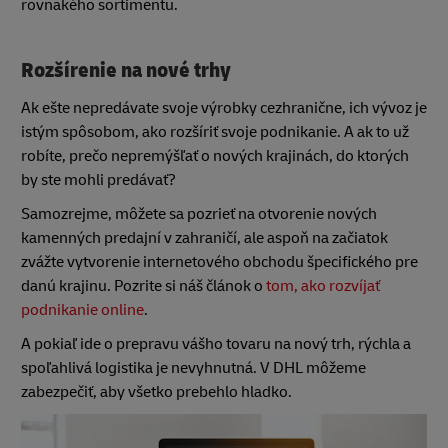
rovnakého sortimentu.
Rozšírenie na nové trhy
Ak ešte nepredávate svoje výrobky cezhranične, ich vývoz je
istým spôsobom, ako rozšíriť svoje podnikanie. A ak to už
robíte, prečo nepremýšľať o nových krajinách, do ktorých
by ste mohli predávať?
Samozrejme, môžete sa pozrieť na otvorenie nových
kamenných predajní v zahraničí, ale aspoň na začiatok
zvážte vytvorenie internetového obchodu špecifického pre
danú krajinu. Pozrite si náš článok o
tom, ako rozvíjať
podnikanie online
.
A pokiaľ ide o prepravu vášho tovaru na nový trh, rýchla a
spoľahlivá logistika je nevyhnutná. V DHL môžeme
zabezpečiť, aby všetko prebehlo hladko.