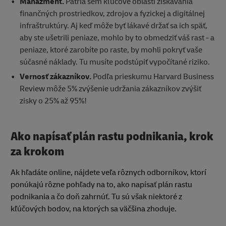
Manažment.
Patria sem kľúčové oblasti získavania
finančných prostriedkov, zdrojov a fyzickej a digitálnej
infraštruktúry. Aj keď môže byť lákavé držať sa ich späť,
aby ste ušetrili peniaze, mohlo by to obmedziť váš rast - a
peniaze, ktoré zarobíte po raste, by mohli pokryť vaše
súčasné náklady. Tu musíte podstúpiť vypočítané riziko.
Vernosť zákazníkov.
Podľa prieskumu Harvard Business
Review môže 5% zvýšenie udržania zákazníkov zvýšiť
zisky o 25% až 95%!
Ako napísať plán rastu podnikania, krok
za krokom
Ak hľadáte online, nájdete veľa rôznych odborníkov, ktorí
ponúkajú rôzne pohľady na to, ako napísať plán rastu
podnikania a čo doň zahrnúť. Tu sú však niektoré z
kľúčových bodov, na ktorých sa väčšina zhoduje.