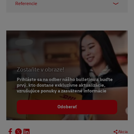
Referencie
1-invesp
2-
Entrepreneur.com
3-
Business.com
Zostaňte v obraze!
Prihláste sa na odber nášho bulletinu a buďte
prvý, kto dostane exkluzívne aktualizácie,
vzrušujúce ponuky a zasvätené informácie
Odoberať
Akcia