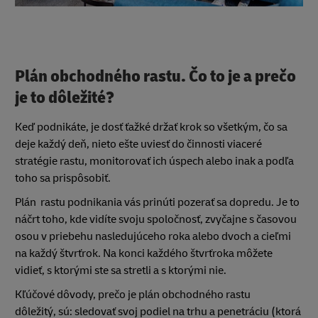
Plán obchodného rastu. Čo to je a prečo
je to dôležité?
Keď podnikáte, je dosť ťažké držať krok so všetkým, čo sa
deje každý deň, nieto ešte uviesť do činnosti viaceré
stratégie rastu, monitorovať ich úspech alebo inak a podľa
toho sa prispôsobiť.
Plán rastu podnikania vás prinúti pozerať sa dopredu. Je to
náčrt toho, kde vidíte svoju spoločnosť, zvyčajne s časovou
osou v priebehu nasledujúceho roka alebo dvoch a cieľmi
na každý štvrťrok. Na konci každého štvrťroka môžete
vidieť, s ktorými ste sa stretli a s ktorými nie.
Kľúčové dôvody, prečo je plán obchodného rastu
dôležitý, sú: sledovať svoj podiel na trhu a penetráciu (ktorá