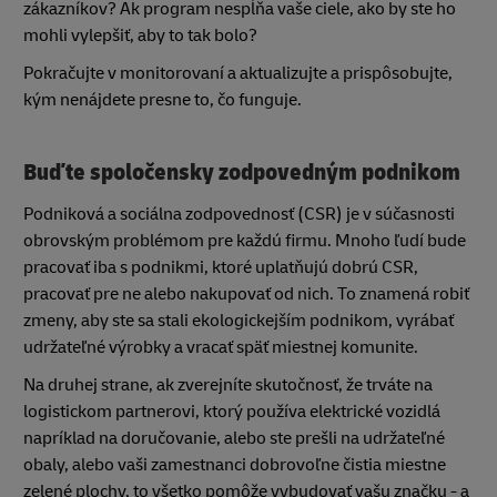
zákazníkov? Ak program nespĺňa vaše ciele, ako by ste ho
mohli vylepšiť, aby to tak bolo?
Pokračujte v monitorovaní a aktualizujte a prispôsobujte,
kým nenájdete presne to, čo funguje.
Buďte spoločensky zodpovedným podnikom
Podniková a sociálna zodpovednosť (CSR) je v súčasnosti
obrovským problémom pre každú firmu. Mnoho ľudí bude
pracovať iba s podnikmi, ktoré uplatňujú dobrú CSR,
pracovať pre ne alebo nakupovať od nich. To znamená robiť
zmeny, aby ste sa stali ekologickejším podnikom, vyrábať
udržateľné výrobky a vracať späť miestnej komunite.
Na druhej strane, ak zverejníte skutočnosť, že trváte na
logistickom partnerovi, ktorý používa elektrické vozidlá
napríklad na doručovanie, alebo ste prešli na udržateľné
obaly, alebo vaši zamestnanci dobrovoľne čistia miestne
zelené plochy, to všetko pomôže vybudovať vašu značku - a