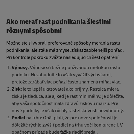
Ako merať rast podnikania
šiestimi
rôznymi spôsobmi
Možno ste si vybrali preferované spôsoby merania rastu
podnikania, ale stále má zmysel získať zaoblenejší pohľad.
Pri kontrole pokroku zvážte nasledujúcich šesť opatrení:
Výnosy:
Výnosy sú bežne používanou metrikou rastu
podniku. Nezabudnite to však vyvážiť výdavkami,
pretože zarábať viac peňazí často znamená míňať viac.
Zisk:
je to lepší ukazovateľ ako príjmy. Rastúca miera
zisku je žiaduca, ale aj keď je rast minimálny, je dôležité,
aby vaša spoločnosť mala zdravú ziskovú maržu. Pre
nové podniky je však rýchly rast ziskovosti nevyhnutný.
Podiel
na trhu: Opäť platí, že pre nové spoločnosti je
dôležité rýchlo zvýšiť podiel na trhu voči konkurencii. V
opačnom prípade bude ťažké riadiť predaj.