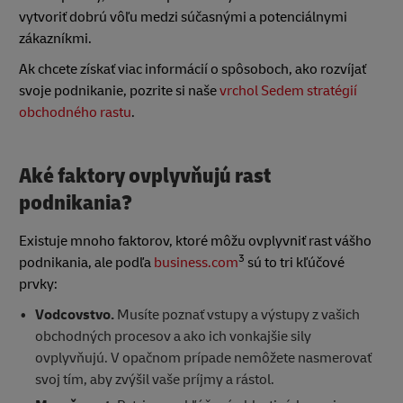
vytvoriť dobrú vôľu medzi súčasnými a potenciálnymi
zákazníkmi.
Ak chcete získať viac informácií o spôsoboch, ako rozvíjať
svoje podnikanie, pozrite si naše
vrchol
Sedem stratégií
obchodného rastu
.
Aké faktory ovplyvňujú rast
podnikania?
Existuje mnoho faktorov, ktoré môžu ovplyvniť rast vášho
3
podnikania, ale podľa
business.com
sú to tri kľúčové
prvky:
Vodcovstvo.
Musíte poznať vstupy a výstupy z vašich
obchodných procesov a ako ich vonkajšie sily
ovplyvňujú. V opačnom prípade nemôžete nasmerovať
svoj tím, aby zvýšil vaše príjmy a rástol.