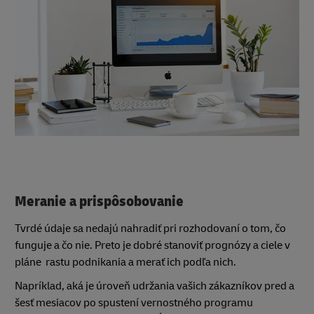
Meranie a prispôsobovanie
Tvrdé údaje sa nedajú nahradiť pri rozhodovaní o tom, čo
funguje a čo nie. Preto je dobré stanoviť prognózy a ciele v
pláne rastu podnikania a merať ich podľa nich.
Napríklad, aká je úroveň udržania vašich zákazníkov pred a
šesť mesiacov po spustení vernostného programu