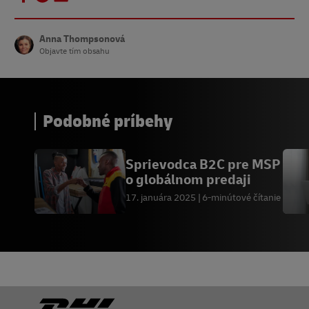
Anna Thompsonová
Objavte tím obsahu
Podobné príbehy
Sprievodca B2C pre MSP
o globálnom predaji
17. januára 2025
6-minútové čítanie
Päta