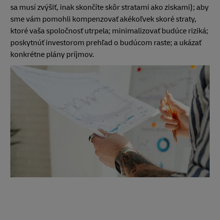
sa musí zvýšiť, inak skončíte skôr stratami ako ziskami); aby
sme vám pomohli kompenzovať akékoľvek skoré straty,
ktoré vaša spoločnosť utrpela; minimalizovať budúce riziká;
poskytnúť investorom prehľad o budúcom raste; a ukázať
konkrétne plány príjmov.