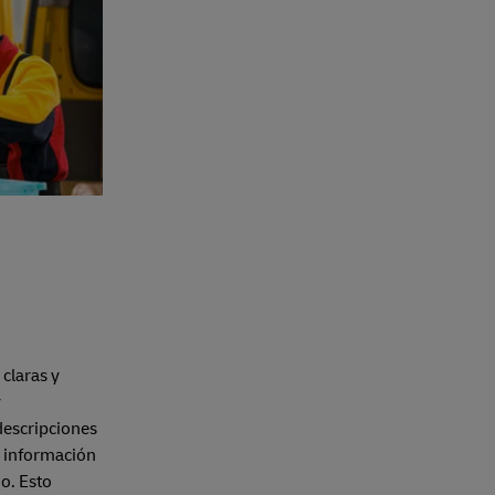
claras y
y
descripciones
sa información
no. Esto