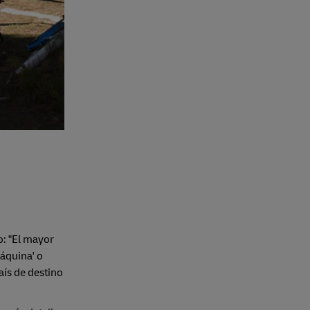
o: "El mayor
máquina' o
aís de destino