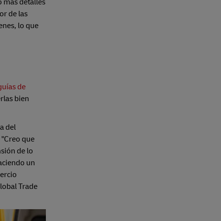
o más detalles
or de las
enes, lo que
guías de
rlas bien
a del
: "Creo que
sión de lo
haciendo un
ercio
Global Trade