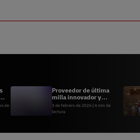
s
Proveedor de última
milla innovador y
eficiente
os de
3 de febrero de 2026
4 min de
lectura