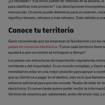
¿El resultado? "Ese envío puede ser retenido en la aduana, lo 
para clasificar este producto'". Las descripciones incompletas
mercancías. Un envío puede detenerse para un examen, neces
significa retrasos, retrasos y más retrasos. Todo debido a un
Conoce tu territorio
Gavin recomienda que las empresas se familiaricen con las r
países de comercio electrónico
: "Como cada territorio tiene 
ayudará a que sus envíos se entreguen a tiempo".
Los países con estructuras de importación regulatorias menos
remitente y del importador. Es un mundo complejo, y Gavin e
necesitamos estar en una mejor posición para apoyar a nuestr
que su cliente va a pagar en el destino, esto es lo que llam
esfuerzo adicional para que eso suceda: "Acabo de estar en 
electrónico. El comerciante quiere poder recibir la informaci
Services de nosotros por adelantado, antes del envío real, y 