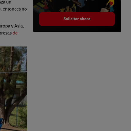
nza un
s, entonces no
Solicitar ahora
uropa y Asia,
mpresas
de