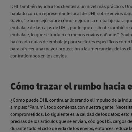
DHL también ayuda a los clientes a un nivel más práctico. Uno
hablado con un representante local de DHL sobre envíos dañ
Gavin, "le aconsejó sobre cómo mejorar su embalaje para que
embalaje de las cajas de DHL, por lo que el cliente cambió r
embalaje, lo que se tradujo en menos envíos dañados". Gavi
ha creado guías de embalaje para sectores específicos como l
para ofrecer una mayor protección a las mercancías de los cli
contratiempos en los envíos.
Cómo trazar el rumbo hacia el
¿Cómo puede DHL continuar liderando el impulso de la indust
simples: "Para mí, todo comienza con nuestra gente. Neces
comprometidos. Lo siguiente es la calidad de los datos: esto
precisas de los artículos que se envían, códigos HS, cargos de 
durante todo el ciclo de vida de los envíos, entonces reduce l