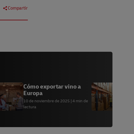
Compartir
Cómo exportar vino a
C
Europa
c
l
10 de noviembre de 2025
4 min de
2
lectura
l