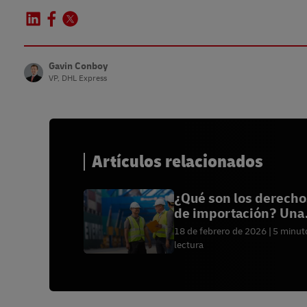
Gavin Conboy
VP, DHL Express
Artículos relacionados
¿Qué son los derecho
de importación? Una
guía completa.
18 de febrero de 2026
5 minut
lectura