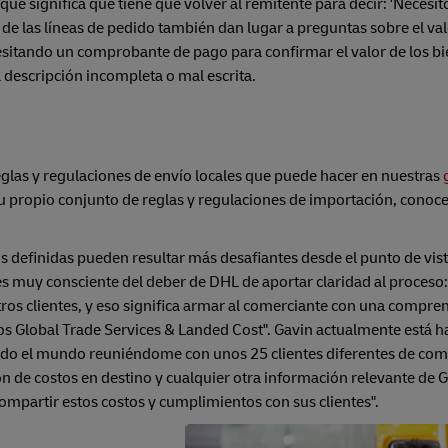
que significa que tiene que volver al remitente para decir: 'Necesit
 de las líneas de pedido también dan lugar a preguntas sobre el val
itando un comprobante de pago para confirmar el valor de los bi
a descripción incompleta o mal escrita.
eglas y regulaciones de envío locales que puede hacer en nuestras
su propio conjunto de reglas y regulaciones de importación, conoce
 definidas pueden resultar más desafiantes desde el punto de vist
s muy consciente del deber de DHL de aportar claridad al proceso
os clientes, y eso significa armar al comerciante con una compren
amos Global Trade Services & Landed Cost". Gavin actualmente está 
todo el mundo reuniéndome con unos 25 clientes diferentes de com
ón de costos en destino y cualquier otra información relevante de 
compartir estos costos y cumplimientos con sus clientes".