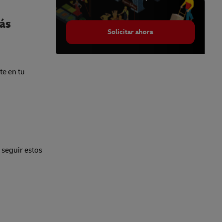
más
Solicitar ahora
e en tu
 seguir estos