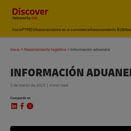
Content and Navigation
Inicio
PYMES
Asesoramiento en e-commerce
Asesoramiento B2B
Ase
Inicio
Asesoramiento logístico
Información aduanera
INFORMACIÓN ADUANE
5 de marzo de 2023
4 min read
Compartir en