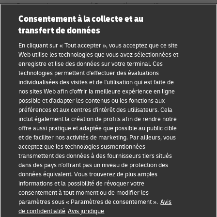
Rejoignez la communauté Discover dès aujourd’hui.
Consentement à la collecte et au
transfert de données
Catégories
Compagnie
En cliquant sur « Tout accepter », vous acceptez que ce site
Conseils aux petites
À propos de DHL
Web utilise les technologies que vous avez sélectionnées et
entreprises
enregistre et lise des données sur votre terminal. Ces
Contact
technologies permettent d'effectuer des évaluations
Conseil e-commerce
individualisées des visites et de l'utilisation qui est faite de
Centre de presse
nos sites Web afin d'offrir la meilleure expérience en ligne
Conseil B2B
possible et d'adapter les contenus ou les fonctions aux
Durabilité
préférences et aux centres d'intérêt des utilisateurs. Cela
Conseil logistique
inclut également la création de profils afin de rendre notre
Mentions légales
offre aussi pratique et adaptée que possible au public cible
Actualités et
et de faciliter nos activités de marketing. Par ailleurs, vous
Conditions d’utilisation
perspectives
acceptez que les technologies susmentionnées
transmettent des données à des fournisseurs tiers situés
Vie privée
Expédition avec DHL
dans des pays n'offrant pas un niveau de protection des
données équivalent. Vous trouverez de plus amples
Cookie Settings
informations et la possibilité de révoquer votre
consentement à tout moment ou de modifier les
paramètres sous « Paramètres de consentement ».
Avis
Suivez-nous
de confidentialité
Avis juridique