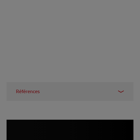
Références
1
https://www.bbc.co.uk/news/newsbeat-
38313919
2
https://www.thalesgroup.com/en/markets/digital-
identity-and-security/mobile/inspired/5G