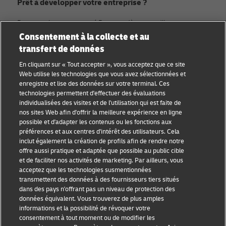
Prêt à développer votre entreprise ?
Rejoignez la communauté Discover dès aujourd’hui.
Consentement à la collecte et au
transfert de données
Catégories
Compagnie
En cliquant sur « Tout accepter », vous acceptez que ce site
Conseils aux petites
À propos de DHL
Web utilise les technologies que vous avez sélectionnées et
entreprises
enregistre et lise des données sur votre terminal. Ces
Contact
technologies permettent d'effectuer des évaluations
Conseil e-commerce
individualisées des visites et de l'utilisation qui est faite de
Centre de presse
nos sites Web afin d'offrir la meilleure expérience en ligne
Conseil B2B
possible et d'adapter les contenus ou les fonctions aux
Durabilité
préférences et aux centres d'intérêt des utilisateurs. Cela
Conseil logistique
inclut également la création de profils afin de rendre notre
Mentions légales
offre aussi pratique et adaptée que possible au public cible
Actualités et
et de faciliter nos activités de marketing. Par ailleurs, vous
Conditions d’utilisation
perspectives
acceptez que les technologies susmentionnées
transmettent des données à des fournisseurs tiers situés
Vie privée
Expédition avec DHL
dans des pays n'offrant pas un niveau de protection des
données équivalent. Vous trouverez de plus amples
Cookie Settings
informations et la possibilité de révoquer votre
consentement à tout moment ou de modifier les