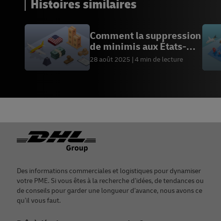
Histoires similaires
Comment la suppression
de minimis aux États-
Unis affecte votre
28 août 2025
4 min de lecture
entreprise
Footer
Des informations commerciales et logistiques pour dynamiser
votre PME. Si vous êtes à la recherche d’idées, de tendances ou
de conseils pour garder une longueur d’avance, nous avons ce
qu’il vous faut.