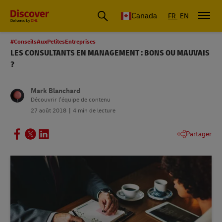
Canada
FR
EN
#ConseilsAuxPetitesEntreprises
LES CONSULTANTS EN MANAGEMENT : BONS OU MAUVAIS
?
Mark Blanchard
Découvrir l’équipe de contenu
27 août 2018
4 min de lecture
Partager