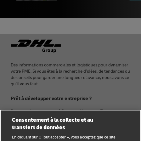
Footer
Des informations commerciales et logistiques pour dynamiser
votre PME. Si vous êtes à la recherche d’idées, de tendances ou
de conseils pour garder une longueur d’avance, nous avons ce
qu’il vous faut.
Prêt à développer votre entreprise ?
Rejoignez la communauté Discover dès aujourd’hui.
Consentement à la collecte et au
transfert de données
Catégories
Compagnie
En cliquant sur « Tout accepter », vous acceptez que ce site
Conseils aux petites
À propos de DHL