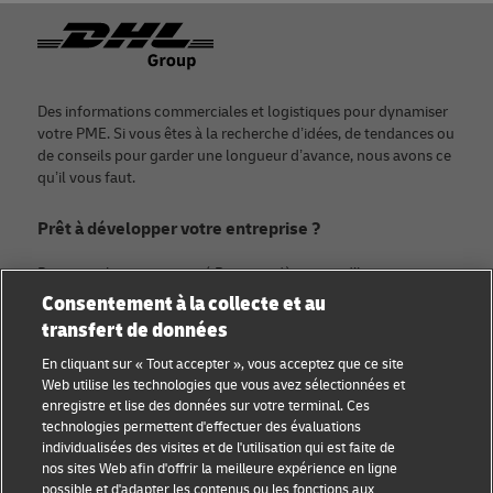
Footer
Des informations commerciales et logistiques pour dynamiser
votre PME. Si vous êtes à la recherche d’idées, de tendances ou
de conseils pour garder une longueur d’avance, nous avons ce
qu’il vous faut.
Prêt à développer votre entreprise ?
Rejoignez la communauté Discover dès aujourd’hui.
Consentement à la collecte et au
transfert de données
Catégories
Compagnie
En cliquant sur « Tout accepter », vous acceptez que ce site
Conseils aux petites
À propos de DHL
Web utilise les technologies que vous avez sélectionnées et
entreprises
enregistre et lise des données sur votre terminal. Ces
Contact
technologies permettent d'effectuer des évaluations
Conseil e-commerce
individualisées des visites et de l'utilisation qui est faite de
Centre de presse
nos sites Web afin d'offrir la meilleure expérience en ligne
Conseil B2B
possible et d'adapter les contenus ou les fonctions aux