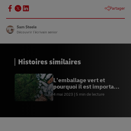
11
Embrayage
Partager
12
Plume
Sam Steele
Découvrir l’écrivain senior
Histoires similaires
L’emballage vert et
pourquoi il est important
pour votre entreprise
4 mai 2023
5 min de lecture