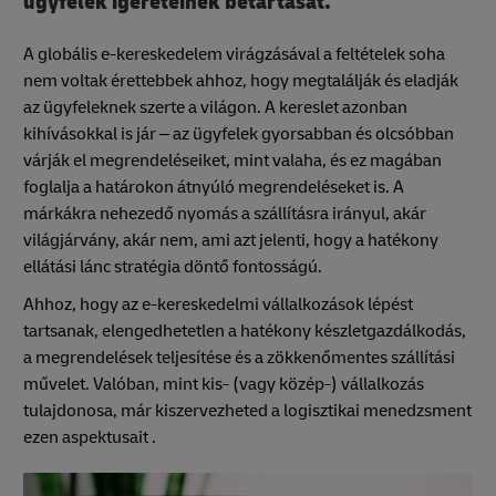
ügyfelek ígéreteinek betartását.
A globális e-kereskedelem virágzásával a feltételek soha
nem voltak érettebbek ahhoz, hogy megtalálják és eladják
az ügyfeleknek szerte a világon. A kereslet azonban
kihívásokkal is jár – az ügyfelek gyorsabban és olcsóbban
várják el megrendeléseiket, mint valaha, és ez magában
foglalja a határokon átnyúló megrendeléseket is. A
márkákra nehezedő nyomás a szállításra irányul, akár
világjárvány, akár nem, ami azt jelenti, hogy a hatékony
ellátási lánc stratégia döntő fontosságú.
Ahhoz, hogy az e-kereskedelmi vállalkozások lépést
tartsanak, elengedhetetlen a hatékony készletgazdálkodás,
a megrendelések teljesítése és a zökkenőmentes szállítási
művelet. Valóban, mint kis- (vagy közép-) vállalkozás
tulajdonosa, már kiszervezheted a logisztikai menedzsment
ezen aspektusait .