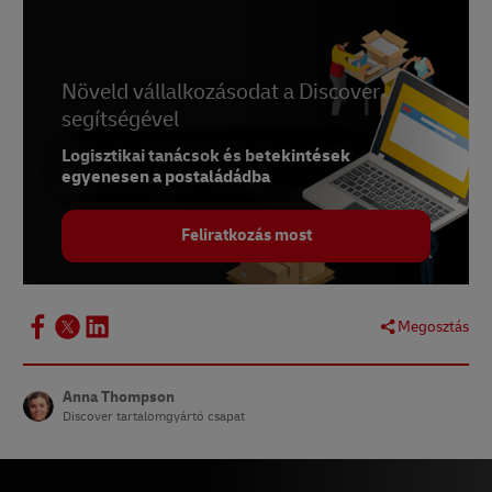
Növeld vállalkozásodat a Discover
segítségével
Logisztikai tanácsok és betekintések
egyenesen a postaládádba
Feliratkozás most
Megosztás
Anna Thompson
Discover tartalomgyártó csapat