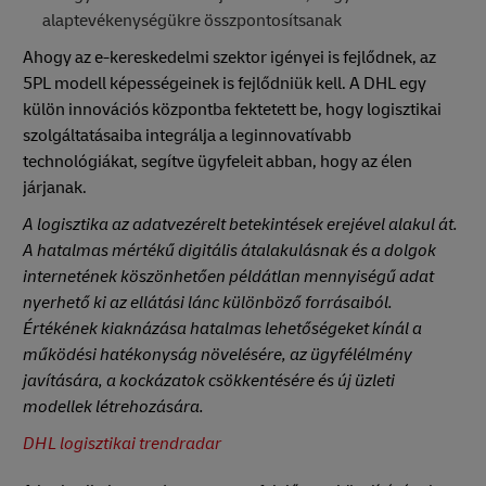
alaptevékenységükre összpontosítsanak
Ahogy az e-kereskedelmi szektor igényei is fejlődnek, az
5PL modell képességeinek is fejlődniük kell. A DHL egy
külön innovációs központba fektetett be, hogy logisztikai
szolgáltatásaiba integrálja a leginnovatívabb
technológiákat, segítve ügyfeleit abban, hogy az élen
járjanak.
A logisztika az adatvezérelt betekintések erejével alakul át.
A hatalmas mértékű digitális átalakulásnak és a dolgok
internetének köszönhetően példátlan mennyiségű adat
nyerhető ki az ellátási lánc különböző forrásaiból.
Értékének kiaknázása hatalmas lehetőségeket kínál a
működési hatékonyság növelésére, az ügyfélélmény
javítására, a kockázatok csökkentésére és új üzleti
modellek létrehozására.
DHL logisztikai trendradar