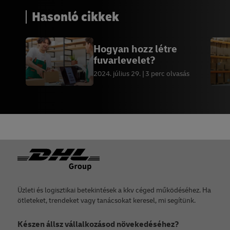
Hasonló cikkek
Hogyan hozz létre
fuvarlevelet?
2024. július 29.
3 perc olvasás
Lábléc
Üzleti és logisztikai betekintések a kkv céged működéséhez. Ha
ötleteket, trendeket vagy tanácsokat keresel, mi segítünk.
Készen állsz vállalkozásod növekedéséhez?