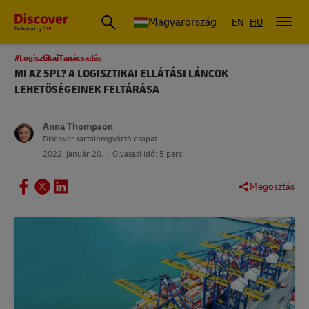
Magyarország
EN
HU
#LogisztikaiTanácsadás
MI AZ 5PL? A LOGISZTIKAI ELLÁTÁSI LÁNCOK
LEHETŐSÉGEINEK FELTÁRÁSA
Anna Thompson
Discover tartalomgyártó csapat
2022. január 20.
Olvasási idő: 5 perc
Megosztás