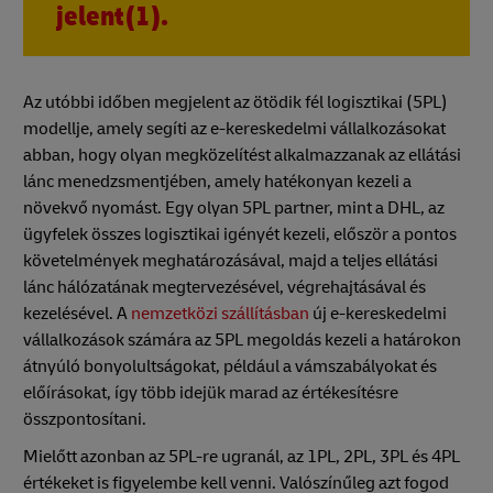
jelent(1).
Az utóbbi időben megjelent az ötödik fél logisztikai (5PL)
modellje, amely segíti az e-kereskedelmi vállalkozásokat
abban, hogy olyan megközelítést alkalmazzanak az ellátási
lánc menedzsmentjében, amely hatékonyan kezeli a
növekvő nyomást. Egy olyan 5PL partner, mint a DHL, az
ügyfelek összes logisztikai igényét kezeli, először a pontos
követelmények meghatározásával, majd a teljes ellátási
lánc hálózatának megtervezésével, végrehajtásával és
kezelésével. A
nemzetközi szállításban
új e-kereskedelmi
vállalkozások számára az 5PL megoldás kezeli a határokon
átnyúló bonyolultságokat, például a vámszabályokat és
előírásokat, így több idejük marad az értékesítésre
összpontosítani.
Mielőtt azonban az 5PL-re ugranál, az 1PL, 2PL, 3PL és 4PL
értékeket is figyelembe kell venni. Valószínűleg azt fogod