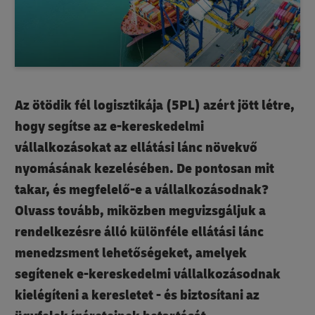
Az ötödik fél logisztikája (5PL) azért jött létre,
hogy segítse az e-kereskedelmi
vállalkozásokat az ellátási lánc növekvő
nyomásának kezelésében. De pontosan mit
takar, és megfelelő-e a vállalkozásodnak?
Olvass tovább, miközben megvizsgáljuk a
rendelkezésre álló különféle ellátási lánc
menedzsment lehetőségeket, amelyek
segítenek e-kereskedelmi vállalkozásodnak
kielégíteni a keresletet - és biztosítani az