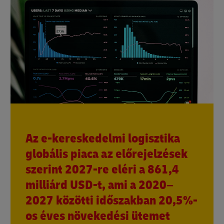
Az e-kereskedelmi logisztika
globális piaca az előrejelzések
szerint 2027-re eléri a 861,4
milliárd USD-t, ami a 2020–
2027 közötti időszakban 20,5%-
os éves növekedési ütemet