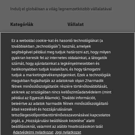
Indulj el globálisan a világ legnemzetközibb vállalatával
Kategóriák
Vállalat
Kisvállalati tanácsadás
Rólunk
Ez a weboldal cookie-kat és hasonló technológiákat (a
Kapcsolat
továbbiakban „technológiák”) használ, amelyek
E-kereskedelmi
segítségével például meg tudjuk határozni azt, hogy milyen
tanácsadás
Sajtóközlemények
gyakran keresik fel az internetes oldalainkat, a látogatók
számát, hogy ajánlatainkat a legkényelmesebben és
B2B tanácsadás
Fenntarthatóság
hatékonyabban tudjuk kialakítani, és hogy támogatni
tudjuk a marketingtevékenységeinket. Ezek a technológiák
Logisztikai tanácsadás
Jogi nyilatkozat
magukban foglalhatják az adatoknak olyan 2harmadik
félnek minősülőszolgáltatók részére történőtovábbítását,
Hírek és betekintések
Használat feltételek
akiknek az országában nincs kellőszintűadatvédelem (mint
például az Egyesült Államok). További információt,
Szállítás DHL-lel
Adatvédelmi nyilatkozat
beleértve az adatok harmadik félnek minősülőszolgáltató
általi kezelését és hozzájárulásának
Cookie beállítások
tetszőlegesidőpontbantörténővisszavonásával kapcsolatos
jogát, a „Hozzájárulási beállítások kezelése” alatti
beállításoknál, valamint az alábbi hivatkozásokon talál
Kövess minket
Adatvédelmi nyilatkozat
Jogi nyilatkozat