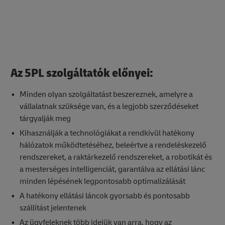
Az 5PL szolgáltatók előnyei:
Minden olyan szolgáltatást beszereznek, amelyre a
vállalatnak szüksége van, és a legjobb szerződéseket
tárgyalják meg
Kihasználják a technológiákat a rendkívül hatékony
hálózatok működtetéséhez, beleértve a rendeléskezelő
rendszereket, a raktárkezelő rendszereket, a robotikát és
a mesterséges intelligenciát, garantálva az ellátási lánc
minden lépésének legpontosabb optimalizálását
A hatékony ellátási láncok gyorsabb és pontosabb
szállítást jelentenek
Az ügyfeleknek több idejük van arra, hogy az