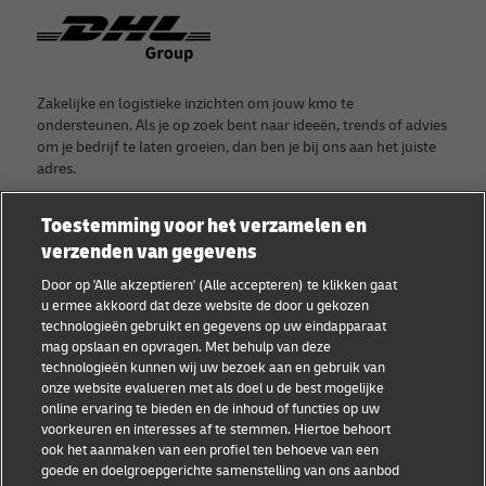
voorbeelden zijn het certificaat van oorsprong, de
Footer
zijn
paklijst, de volmacht, licenties, vergunningen,
Zorg ervoor dat het ontvangende land of de
carnets en meer.
ontvangende persoon niet op een
lijst van
Meer informatie over vereiste documenten voor
Zakelijke en logistieke inzichten om jouw kmo te
geweigerde partijen
staat
het importeren
ondersteunen. Als je op zoek bent naar ideeën, trends of advies
om je bedrijf te laten groeien, dan ben je bij ons aan het juiste
adres.
Toestemming voor het verzamelen en
verzenden van gegevens
Categorieën
Bedrijf
Door op 'Alle akzeptieren' (Alle accepteren) te klikken gaat
u ermee akkoord dat deze website de door u gekozen
Getuigenissen van kmo's
Over DHL
technologieën gebruikt en gegevens op uw eindapparaat
mag opslaan en opvragen. Met behulp van deze
Advies voor kmo's
Contacteer DHL
technologieën kunnen wij uw bezoek aan en gebruik van
onze website evalueren met als doel u de best mogelijke
E-commerce advies
Pers
online ervaring te bieden en de inhoud of functies op uw
voorkeuren en interesses af te stemmen. Hiertoe behoort
B2B advies
Duurzaamheid
ook het aanmaken van een profiel ten behoeve van een
goede en doelgroepgerichte samenstelling van ons aanbod
Logistiek advies
Juridische verklaring