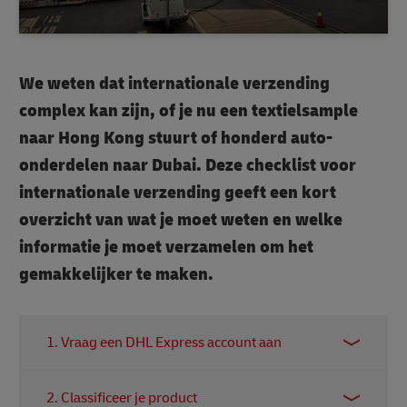
We weten dat internationale verzending
complex kan zijn, of je nu een textielsample
naar Hong Kong stuurt of honderd auto-
onderdelen naar Dubai. Deze checklist voor
internationale verzending geeft een kort
overzicht van wat je moet weten en welke
informatie je moet verzamelen om het
gemakkelijker te maken.
1. Vraag een DHL Express account aan
Het aanvragen van een DHL Express zakelijke
2. Classificeer je product
account biedt vele voordelen, zoals aangepaste