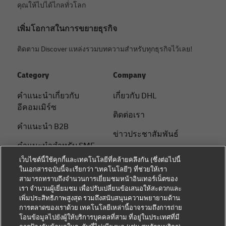
คุณให้ไปได้ไกลทั่วโลก
เพิ่มโอกาสในการขยายธุรกิจ
ติดตาม Discover แหล่งรวมบทความสำหรับทุกธุรกิจไว้เลย!
Category
Company
คําแนะนําเกี่ยวกับ
เกี่ยวกับ DHL
อีคอมเมิร์ซ
ติดต่อเรา
คําแนะนํา B2B
ข่าวประชาสัมพันธ์
คําแนะนําสําหรับ SME
ความยั่งยืน
เว็บไซต์นี้ใช้คุกกี้และเทคโนโลยีที่คล้ายคลึงกัน (ซึ่งต่อไปนี้
คําแนะนําด้านโลจิสติกส์
ในเอกสารฉบับนี้จะเรียกว่า "เทคโนโลยี") ที่ช่วยให้เรา
แจ้งเตือนด้านกฎหมาย
สามารถทราบถึงจำนวนการเยี่ยมชมหน้าอินเทอร์เน็ตของ
เกี่ยวกับ DHL
เรา จำนวนผู้เยี่ยมชม เพื่อปรับเปลี่ยนข้อเสนอให้สะดวกและ
ข้อตกลงในการใช้งาน
เพิ่มประสิทธิภาพสูงสุด รวมถึงสนับสนุนความพยายามด้าน
จัดส่งกับ DHL
การตลาดของเราด้วย เทคโนโลยีเหล่านี้อาจรวมถึงการถ่าย
การแจ้งเตือนความเป็น
โอนข้อมูลไปยังผู้ให้บริการบุคคลที่สาม ที่อยู่ในประเทศที่มี
ติดต่อเรา
ส่วนตัว