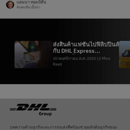
แอนนา ทอมป์สัน
ค้นพบทีมเนื้อหา
ส่งสินค้าแฟชั่นไปฟิลิปปินส์
กับ DHL Express
ประเทศไทย
20 พฤศจิกายน ค.ศ. 2025
2 Mins
Read
ท้ายกระดาษ
บทความด้านธุรกิจและการขนส่งที่พร้อมช่วยผลักดันธุรกิจของ