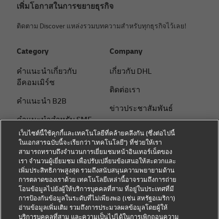
เพิ่มโอกาสในการขยายธุรกิจ
ติดตาม Discover แหล่งรวมบทความสำหรับทุกธุรกิจไว้เลย!
Category
Company
คําแนะนําเกี่ยวกับ
เกี่ยวกับ DHL
อีคอมเมิร์ซ
ติดต่อเรา
คําแนะนํา B2B
ข่าวประชาสัมพันธ์
คําแนะนําสําหรับ SME
ความยั่งยืน
เว็บไซต์นี้ใช้คุกกี้และเทคโนโลยีที่คล้ายคลึงกัน (ซึ่งต่อไปนี้
คําแนะนําด้านโลจิสติกส์
ในเอกสารฉบับนี้จะเรียกว่า "เทคโนโลยี") ที่ช่วยให้เรา
แจ้งเตือนด้านกฎหมาย
สามารถทราบถึงจำนวนการเยี่ยมชมหน้าอินเทอร์เน็ตของ
เกี่ยวกับ DHL
เรา จำนวนผู้เยี่ยมชม เพื่อปรับเปลี่ยนข้อเสนอให้สะดวกและ
ข้อตกลงในการใช้งาน
เพิ่มประสิทธิภาพสูงสุด รวมถึงสนับสนุนความพยายามด้าน
จัดส่งกับ DHL
การตลาดของเราด้วย เทคโนโลยีเหล่านี้อาจรวมถึงการถ่าย
การแจ้งเตือนความเป็น
โอนข้อมูลไปยังผู้ให้บริการบุคคลที่สาม ที่อยู่ในประเทศที่มี
ติดต่อเรา
ส่วนตัว
การป้องกันข้อมูลในระดับที่ไม่เพียงพอ (เช่น สหรัฐอเมริกา)
อ่านข้อมูลเพิ่มเติม รวมถึงการประมวลผลข้อมูลโดยผู้ให้
ติดตามพัสดุ
การตั้งค่าคุกกี้
บริการบุคคลที่สาม และความเป็นไปได้ในการเพิกถอนความ