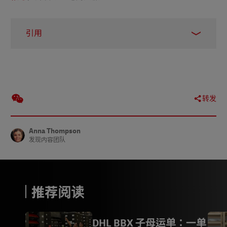
引用
1 -
Search Logistics, accessed March 2023
2 -
Forbes, January 2023
3 -
2Checkout blog, June 2020
转发
4 -
Invespcro, accessed March 2023
5 -
Small Business Trends, June 2021
Anna Thompson
6 -
Forbes, November 2018
发现内容团队
7 -
Invespcro, accessed March 2023
8 -
Kibo, 2019
推荐阅读
9 -
Oberlo, December 2022
DHL BBX 子母运单：一单