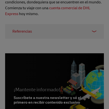
condiciones, dondequiera que se encuentren en el mundo.
Comienza tu viaje con una
cuenta comercial de DHL
Express
hoy mismo.
Referencias
1 -
Search Logistics, accessed March 2023
2 -
Forbes, January 2023
3 -
2Checkout blog, June 2020
4 -
Invespcro, accessed March 2023
5 -
Small Business Trends, June 2021
6 -
Forbes, November 2018
¡Mantente informado!
7 -
Invespcro, accessed March 2023
Suscríbete a nuestra newsletter y sé el
8 -
Kibo, 2019
primero en recibir contenido exclusivo
9 -
Oberlo, December 2022