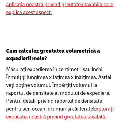
aplicația noastră privind greutatea taxabilă care
explică acest aspect.
Cum calculez greutatea volumetrică a
expedierii mele?
Măsurați expedierea în centimetri sau inchi.
Înmulțiți lungimea x lățimea x înălțimea. Astfel
veți obține volumul. Împărțiți volumul la
raportul de densitate al modului de expediere.
Pentru detalii privind raportul de densitate
pentru aer, ocean, drumuri și căi ferate
Explorați
explicația noastră privind greutatea taxabilă.