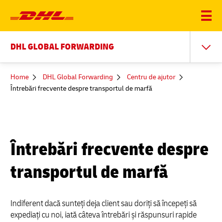
DHL GLOBAL FORWARDING
You
Home
DHL Global Forwarding
Centru de ajutor
are
Întrebări frecvente despre transportul de marfă
here
Întrebări frecvente despre
transportul de marfă
Indiferent dacă sunteți deja client sau doriți să începeți să
expediați cu noi, iată câteva întrebări și răspunsuri rapide