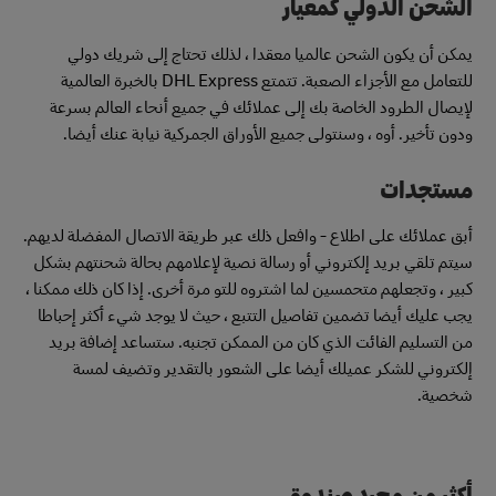
الشحن الدولي كمعيار
يمكن أن يكون الشحن عالميا معقدا ، لذلك تحتاج إلى شريك دولي
للتعامل مع الأجزاء الصعبة. تتمتع DHL Express بالخبرة العالمية
لإيصال الطرود الخاصة بك إلى عملائك في جميع أنحاء العالم بسرعة
ودون تأخير. أوه ، وسنتولى جميع الأوراق الجمركية نيابة عنك أيضا.
مستجدات
أبق عملائك على اطلاع - وافعل ذلك عبر طريقة الاتصال المفضلة لديهم.
سيتم تلقي بريد إلكتروني أو رسالة نصية لإعلامهم بحالة شحنتهم بشكل
كبير ، وتجعلهم متحمسين لما اشتروه للتو مرة أخرى. إذا كان ذلك ممكنا ،
يجب عليك أيضا تضمين تفاصيل التتبع ، حيث لا يوجد شيء أكثر إحباطا
من التسليم الفائت الذي كان من الممكن تجنبه. ستساعد إضافة بريد
إلكتروني للشكر عميلك أيضا على الشعور بالتقدير وتضيف لمسة
شخصية.
أكثر من مجرد صندوق