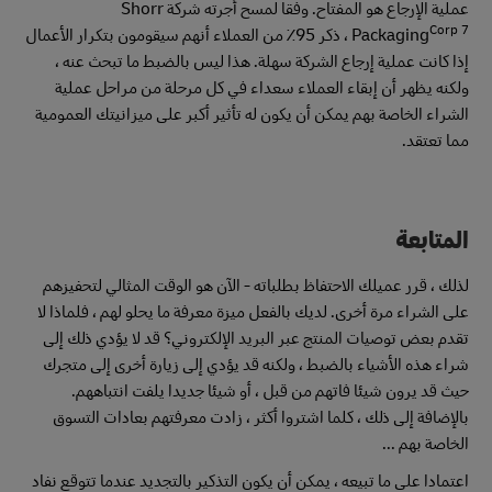
عملية الإرجاع هو المفتاح. وفقا لمسح أجرته شركة Shorr
Corp 7
Packaging
، ذكر 95٪ من العملاء أنهم سيقومون بتكرار الأعمال
إذا كانت عملية إرجاع الشركة سهلة. هذا ليس بالضبط ما تبحث عنه ،
ولكنه يظهر أن إبقاء العملاء سعداء في كل مرحلة من مراحل عملية
الشراء الخاصة بهم يمكن أن يكون له تأثير أكبر على ميزانيتك العمومية
مما تعتقد.
المتابعة
لذلك ، قرر عميلك الاحتفاظ بطلباته - الآن هو الوقت المثالي لتحفيزهم
على الشراء مرة أخرى. لديك بالفعل ميزة معرفة ما يحلو لهم ، فلماذا لا
تقدم بعض توصيات المنتج عبر البريد الإلكتروني؟ قد لا يؤدي ذلك إلى
شراء هذه الأشياء بالضبط ، ولكنه قد يؤدي إلى زيارة أخرى إلى متجرك
حيث قد يرون شيئا فاتهم من قبل ، أو شيئا جديدا يلفت انتباههم.
بالإضافة إلى ذلك ، كلما اشتروا أكثر ، زادت معرفتهم بعادات التسوق
الخاصة بهم ...
اعتمادا على ما تبيعه ، يمكن أن يكون التذكير بالتجديد عندما تتوقع نفاد