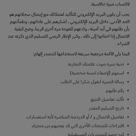
لاكتساب ميزة تنافسية.
يجب أن يكون البريد الإلكتروني للتأكيد لعملائك مع إيصال سجلاتهم هو
الحد الأدنى. داخل البريد الإلكتروني ، اشكرهم على عاداتهم ، وطمأنتهم
بأن طلبهم في أيد أمينة ، وادعهم للعودة مرة أخرى قريبا. وضح كيفية
الاتصال إذا احتاجوا إلى ذلك ، وكرر الإطار الزمني للتسليم الذي ذكرته عند
الشراء.
فيما يلي قائمة مرجعية سريعة لاستخدامها كمصدر إلهام:
تحية بنبرة صوت علامتك التجارية
اسمهم (لإضفاء لمسة شخصية)
رسالة قصيرة لتقول شكرا على الطلب
رقم طلبهم
تأكيد تفاصيل التتبع
تاريخ التسليم المقدر
تفاصيل الاتصال و / أو الدردشة المباشرة لأية استفسارات
اقتراحات للمنتجات الأخرى التي قد يعجبهم من متجرك
كود خصم للمشتريات المستقبلية