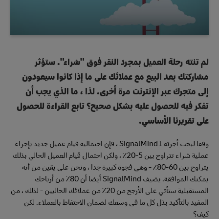
لم تنته رحلة العميل بمجرد النقر فوق "شراء". ستؤثر
مشاركتك بعد البيع مع عملائك على ما إذا كانوا سيعودون
إلى متجرك عبر الإنترنت مرة أخرى. لذا ، ما الذي يجب أن
تفكر فيه للحصول عليه بشكل صحيح؟ تابع القراءة للحصول
على تقريرنا الأساسي.
وفقا لبحث أجرته SignalMind1 ، فإن احتمالية قيام عميل جديد بإجراء
عملية شراء تتراوح بين 5-20٪ ، ولكن احتمال قيام العميل الحالي بذلك
يتراوح بين 60-80٪ - وهي فجوة كبيرة جدا ، ونحن على يقين من أنه
يمكنك الموافقة. يضيف SignalMind أيضا أن 80٪ من أرباحك
المستقبلية ستأتي على الأرجح من 20٪ من عملائك الحاليين - لذلك ، من
المفيد بالتأكيد بذل كل ما في وسعك لضمان الاحتفاظ بالعملاء. لكن
كيف؟