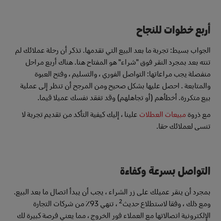
أربع خطوات للنجاح
الجواب بسيط: تجربة ما بعد البيع التي تقدمها. تذكر أن رحلة عملائك لم
تنته بعد بمجرد النقر فوق "شراء" هو المفتاح هنا. هناك أربع مراحل
منفصلة يجب مراعاتها: التواصل الفوري ، والتسليم ، وفتح العبوة
والمتابعة . احصل عليها بشكل صحيح ومن المرجح أن تنظر إلى عملية
بيع متكررة. أخطأهم (أو تجاهلهم) وقد تفقد نفسك عميلا قيما.
مع ذروة
مبيعات العطلات
علينا ، إليك كيفية التأكد من تقديم تجربة لا
تنسى لعملائك حقا.
التواصل بسرعة وكفاءة
بمجرد أن ينقر عميلك على زر الشراء ، يجب أن يبدأ اتصال ما بعد البيع.
2
ومع ذلك ، وفقا لاستطلاع حديث
، تنهي 93٪ من شركات التجارة
الإلكترونية اتصالاتها مع العملاء فور الخروج ، مما يعني فرصة كبيرة لك