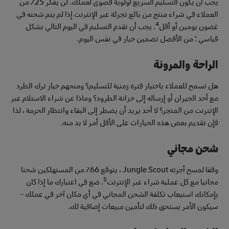
يجب أن يكون التسليم السريع أولوية قصوى لعملك. لن يفكر 25٪ من
العملاء في شراء منتج من بائع تجزئة عبر الإنترنت إذا لم يتم شحنه في
4
غضون يومين أو أقل
. يجب أن تقدم التسليم في اليوم التالي بشكل
قياسي ؛ من الأفضل تضمين خيار في نفس اليوم.
الراحة والمرونة
هل تسمح للعملاء باختيار فترة زمنية للتسليم؟ ومنحهم خيار ترك الطرد
مع أحد الجيران أو إرساله إلى خزانة الطرود؟ وماذا عن شراء الاستلام عبر
الإنترنت من المتجر؟ لا أحد يريد أن يضطر إلى البقاء وانتظار الحزمة ، لذا
فإن تقديم بعض هذه الخيارات على الأقل أمر لا بد منه.
شحن مجاني
وفقا لمسح أجرته Jungle Scout ، يتوقع 66٪ من المستهلكين شحنا
5
مجانيا مع كل عملية شراء عبر الإنترنت
. ضع في اعتبارك ما إذا كان
بإمكانك استيعاب تكلفة الشحن المجاني في أي مكان آخر في عملك -
سيكون الأمر يستحق ذلك لتأمين مبيعات إضافية لك.