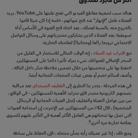
هناك سبب لشعبية مقاطع الفيديو التي تفتح علبتها على YouTube. يريد
العملاء عامل "الإبهار" عند فتح عبواتهم ، خاصة إذا كان شيئا قاموا
بالخروج منه. بالنسبة لعملك ، يعد اتجاه فتح العبوة في الأساس أداة
تسويقية: يعد العملاء الذين يشاركون مشترياتهم على وسائل التواصل
الاجتماعي ترويجا رائعا (ومجانيا!) لعلامتك التجارية.
مع
اقتراب عيد الميلاد
، إنه الوقت المثالي للاستثمار في القليل من
السحر الإضافي للعبواتك. شيء يترك تأثيرا دائما على المستهلكين.
احتفظ بها على شخصيتها من خلال تضمين ملاحظة شكر داخل الباقة ،
وأضف قسائم خصم أو بعض عينات المنتجات المجانية أيضا.
في هذه المرحلة ، يجدر بنا التطرق إلى
التغليف المستدام
. تعد مراقبة
بصمتهم الكربونية مصدر قلق متزايد الأهمية للمستهلكين - في الواقع ،
من بين عوامل التعبئة والتغليف (مثل العينات المجانية أو الرسائل
الشخصية) ، قال 42٪ من المستهلكين عبر الإنترنت إن استدامة العبوات
التي تصل بها شحناتهم هي العامل الأكثر أهمية في التأثير عليهم للتسوق
6
بعلامة تجارية مرة أخرى
.
ومع ذلك ، إذا غير عميلك رأيه بشأن منتجك ، فإن الحفاظ على بساطة