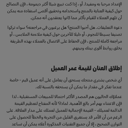
الإمداد مرحبا به ومفيدا. أو ، إذا كنت تبيع شيئا أكثر ديمومة ، فإن النصائح
حول كيفية العناية بالمنتج واستخدامه وتحقيق أقصى استفادة منه يمكن
أن تلهم العملاء للقيام بأكثر مما كانوا يعتقدون أنه ممكن.
دعوة التعليقات. هل أحبوا المنتج؟ هل يرغبون في مراجعته؟ سواء تركوا
تصنيفا بسيطا للنجوم ، أو دليلا للآخرين حول كيفية ملاءمة الملابس ، أو
مراجعة كاملة للمنتج ، فإن الحفاظ على الاتصال بالعملاء بهذه الطريقة
يخلق روابط أقوى بينك وبينهم.
إطلاق العنان لقيمة عمر العميل
أي شخص يشتري منتجك يستحق أن يعامل على أنه عميل قيم - خاصة
عندما تفكر في مقدار ما يمكن أن يستحقه بالنسبة لك.
عملاؤك الحاليون هم المصدر الأكثر احتمالا للمبيعات المستقبلية ، لذا
فإن الاعتناء بهم أمر بالغ الأهمية. لماذا؟ لأنه المفتاح لتعظيم القيمة
الدائمة لعميلك - القيمة الإجمالية للعميل لعملك على مدار العلاقة. على
الرغم من أن الأمر قد يستغرق القليل من التجربة والخطأ للحصول على
التوازن الصحيح ، إلا أن جميع التقنيات المذكورة أعلاه يمكن أن تساعد