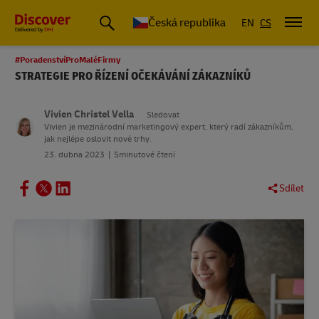
Česká republika
EN
CS
#PoradenstvíProMaléFirmy
STRATEGIE PRO ŘÍZENÍ OČEKÁVÁNÍ ZÁKAZNÍKŮ
Vivien Christel Vella
Sledovat
Vivien je mezinárodní marketingový expert, který radí zákazníkům,
jak nejlépe oslovit nové trhy.
23. dubna 2023
5minutové čtení
Sdílet