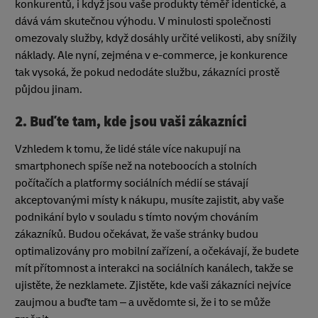
konkurentů, i když jsou vaše produkty téměř identické, a
dává vám skutečnou výhodu. V minulosti společnosti
omezovaly služby, když dosáhly určité velikosti, aby snížily
náklady. Ale nyní, zejména v e-commerce, je konkurence
tak vysoká, že pokud nedodáte službu, zákazníci prostě
půjdou jinam.
2. Buďte tam, kde jsou vaši zákazníci
Vzhledem k tomu, že lidé stále více nakupují na
smartphonech spíše než na noteboocích a stolních
počítačích a platformy sociálních médií se stávají
akceptovanými místy k nákupu, musíte zajistit, aby vaše
podnikání bylo v souladu s tímto novým chováním
zákazníků. Budou očekávat, že vaše stránky budou
optimalizovány pro mobilní zařízení, a očekávají, že budete
mít přítomnost a interakci na sociálních kanálech, takže se
ujistěte, že nezklamete. Zjistěte, kde vaši zákazníci nejvíce
zaujmou a buďte tam – a uvědomte si, že i to se může