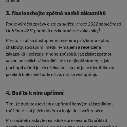
změnit.
3. Naslouchejte zpětné vazbě zákazníků
Podle výroční zprávy o
stavu služeb v roce 2022 společnosti
1
HubSpot 42
% podniků nezkoumá své zákazníky
.
Přesto, s tolika dostupnými řešeními průzkumu - plus
chatboty, sociálními médii, e-mailem a recenzemi
zákazníků - existuje mnoho způsobů, jak získat zpětnou
vazbu od vašich zákazníků. Je to nejlepší strategie, jak
pochopit a řídit jejich očekávání, stejně jako identifikovat
jakékoli bolestivé body dříve, než se vystupňují.
4. Buďte k nim upřímní
Tím, že budete otevření a upřímní ke svým zákazníkům,
můžete získat jejich důvěru a loajalitu k vaší značce.
Pro začátek nastavte realistická očekávání. Například