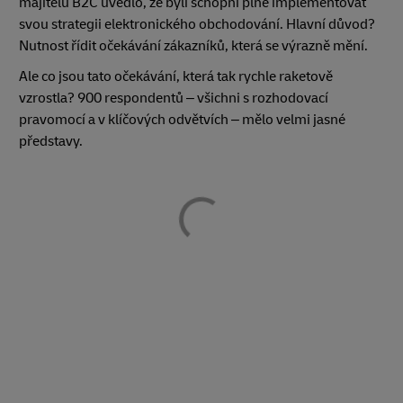
majitelů B2C uvedlo, že byli schopni plně implementovat
svou strategii elektronického obchodování. Hlavní důvod?
Nutnost řídit očekávání zákazníků, která se výrazně mění.
Ale co jsou tato očekávání, která tak rychle raketově
vzrostla? 900 respondentů – všichni s rozhodovací
pravomocí a v klíčových odvětvích – mělo velmi jasné
představy.