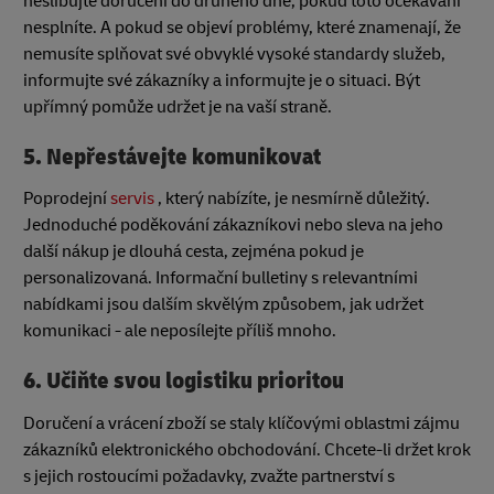
neslibujte doručení do druhého dne, pokud toto očekávání
nesplníte. A pokud se objeví problémy, které znamenají, že
nemusíte splňovat své obvyklé vysoké standardy služeb,
informujte své zákazníky a informujte je o situaci. Být
upřímný pomůže udržet je na vaší straně.
5. Nepřestávejte komunikovat
Poprodejní
servis
, který nabízíte, je nesmírně důležitý.
Jednoduché poděkování zákazníkovi nebo sleva na jeho
další nákup je dlouhá cesta, zejména pokud je
personalizovaná. Informační bulletiny s relevantními
nabídkami jsou dalším skvělým způsobem, jak udržet
komunikaci - ale neposílejte příliš mnoho.
6. Učiňte svou logistiku prioritou
Doručení a vrácení zboží se staly klíčovými oblastmi zájmu
zákazníků elektronického obchodování. Chcete-li držet krok
s jejich rostoucími požadavky, zvažte partnerství s