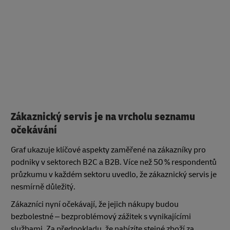
Zákaznický servis je na vrcholu seznamu
očekávání
Graf ukazuje klíčové aspekty zaměřené na zákazníky pro
podniky v sektorech B2C a B2B. Více než 50 % respondentů
průzkumu v každém sektoru uvedlo, že zákaznický servis je
nesmírně důležitý.
Zákazníci nyní očekávají, že jejich nákupy budou
bezbolestné – bezproblémový zážitek s vynikajícími
službami. Za předpokladu, že nabízíte stejné zboží za