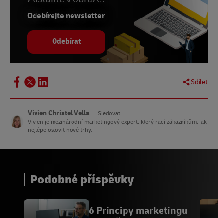
Odebírejte newsletter
Odebírat
Sdílet
Vivien Christel Vella
Sledovat
Vivien je mezinárodní marketingový expert, který radí zákazníkům, jak
nejlépe oslovit nové trhy.
Podobné příspěvky
6 Principy marketingu