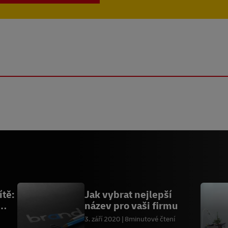
ítě:
Jak vybrat nejlepší
název pro vaši firmu
3. září 2020
8minutové čtení