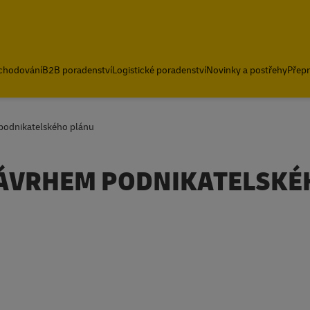
bchodování
B2B poradenství
Logistické poradenství
Novinky a postřehy
Přepr
odnikatelského plánu
ÁVRHEM PODNIKATELSKÉ