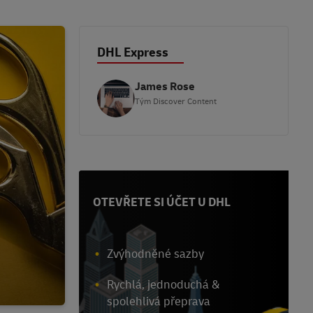
DHL Express
James Rose
Tým Discover Content
OTEVŘETE SI ÚČET U DHL
Zvýhodněné sazby
Rychlá, jednoduchá &
spolehlivá přeprava