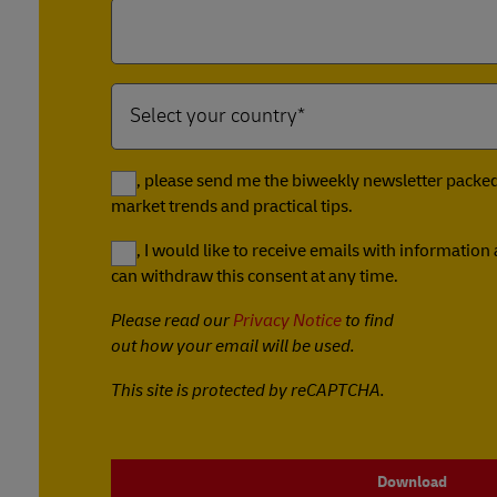
Yes, please send me the biweekly newsletter packed 
market trends and practical tips.
Yes, I would like to receive emails with informatio
can withdraw this consent at any time.
Please read our
Privacy Notice
to find
out how your email will be used.
This site is protected by reCAPTCHA.
Download