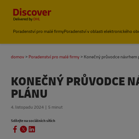
Content and Navigation
Poradenství pro malé firmy
Poradenství v oblasti elektronického o
domov
Poradenství pro malé firmy
Konečný průvodce návrhem p
KONEČNÝ PRŮVODCE N
PLÁNU
4. listopadu 2024
5 minut
Sdílejte na sociálních sítích