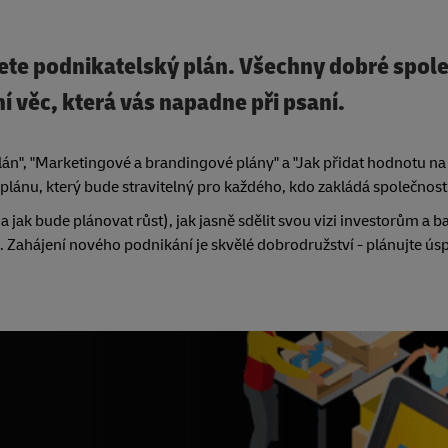
jete podnikatelský plán. Všechny dobré spol
ní věc, která vás napadne při psaní.
n", "Marketingové a brandingové plány" a "Jak přidat hodnotu na 
lánu, který bude stravitelný pro každého, kdo zakládá společnost
 jak bude plánovat růst), jak jasně sdělit svou vizi investorům a 
 Zahájení nového podnikání je skvělé dobrodružství - plánujte úspě