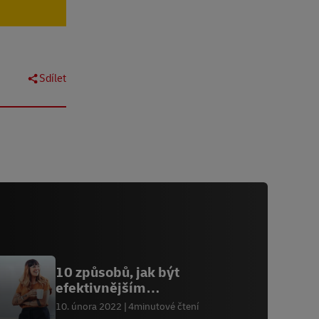
Sdílet
10 způsobů, jak být
efektivnějším
podnikatelem
10. února 2022
4minutové čtení