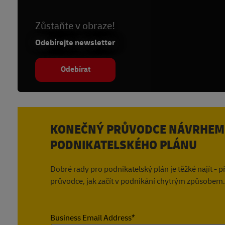
Zůstaňte v obraze!
Odebírejte newsletter
Odebírat
KONEČNÝ PRŮVODCE NÁVRHEM
PODNIKATELSKÉHO PLÁNU
Dobré rady pro podnikatelský plán je těžké najít - p
průvodce, jak začít v podnikání chytrým způsobem.
Business Email Address*