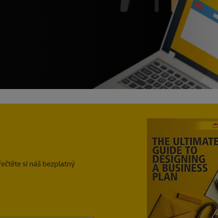
řečtěte si náš bezplatný