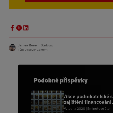
James Rose
Sledovat
Tým Discover Content
Podobné příspěvky
Akce podnikatelské s
zajištění financování
tváří v tvář
9. ledna 2020
5minutové čtení