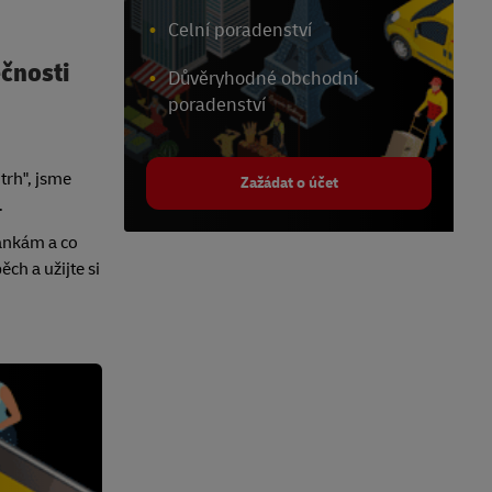
Celní poradenství
ečnosti
Důvěryhodné obchodní
poradenství
trh", jsme
Zažádat o účet
.
bankám a co
ch a užijte si