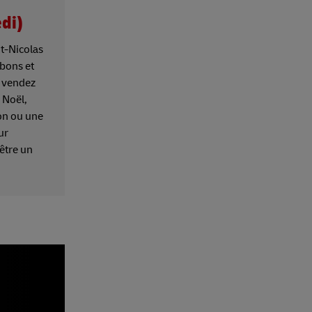
edi)
t-Nicolas
nbons et
s vendez
 Noël,
on ou une
ur
 être un