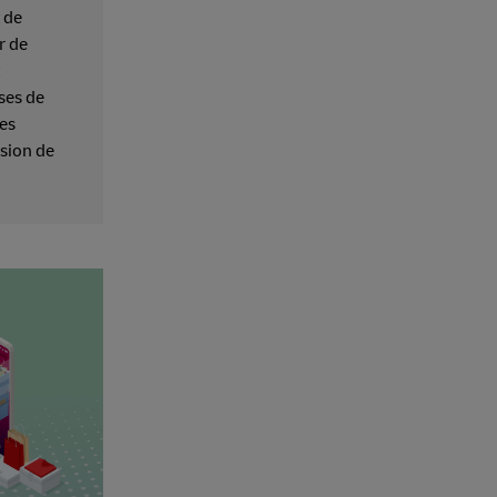
t de
r de
ises de
es
asion de