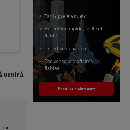
Tarifs préférentiels
Expédition rapide, facile et
fiable
Expertise douanière
Des conseils d’affaires
fiables
 venir à
Postulez maintenant
ortant