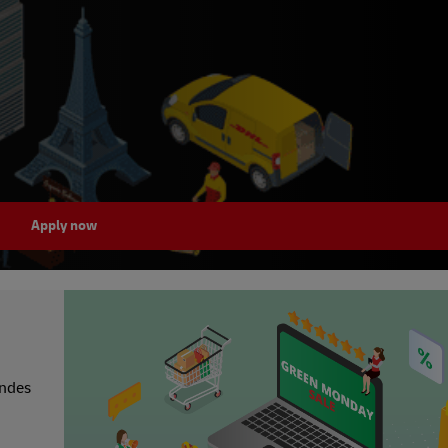
Apply now
andes