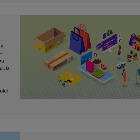
ux
e-
 au
i, la
uler