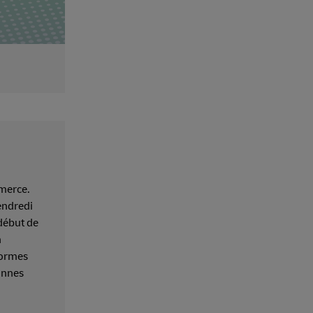
mmerce.
endredi
début de
n
normes
bonnes