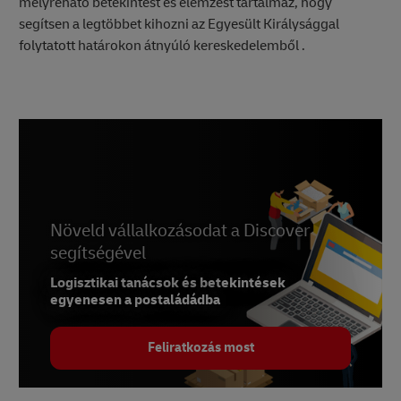
mélyreható betekintést és elemzést tartalmaz, hogy
segítsen a legtöbbet kihozni az Egyesült Királysággal
folytatott határokon átnyúló kereskedelemből .
Növeld vállalkozásodat a Discover
segítségével
Logisztikai tanácsok és betekintések
egyenesen a postaládádba
Feliratkozás most