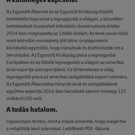
Az Egyesült Államok és az Egyesült Királyság közötti
befektetési kapcsolat a legnagyobb a világon, a közvetlen
befektetések összesített kétoldalú részvényeinek értéke
2014-ben meghaladta az 1 billió dollárt. Az évek során több
mint kétmillió munkahely jött létre, országonként
körülbelül egymillió, hogy irányítsák és ösztönözzék ezt a
beruházást. Az Egyesült Királyság piaca a legnagyobb
Európában és az ötödik legnagyobb a világon az amerikai
áruk exportja szempontjából. Ez történetesen a világ
legnagyobb piaca az amerikai szolgáltatási export számára.
Az Egyesült Államokba irányuló áruk és szolgáltatások
együttes exportja 2016-ban becslések szerint mintegy 121
milliárd USD volt.
A tudás hatalom.
Ugyanolyan fontos, mint a másik ismerete, hogy megértse
a mögöttük lévő számokat. Letölthető PDF-fájlunk