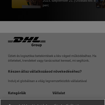
2023. szeptember 21.
Olvasási idő: 8
lehetőséget
perc
Lábléc
Üzleti és logisztikai betekintések a kkv céged működéséhez. Ha
ötleteket, trendeket vagy tanácsokat keresel, mi segítünk.
Készen állsz vállalkozásod növekedéséhez?
Indulj el globálisan a világ legnemzetközibb vállalatával
Kategóriák
Vállalat
Kisvállalati tanácsadás
Rólunk