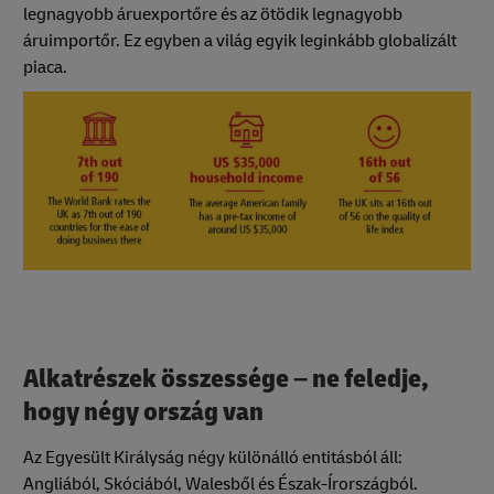
legnagyobb áruexportőre és az ötödik legnagyobb
áruimportőr. Ez egyben a világ egyik leginkább globalizált
piaca.
Alkatrészek összessége – ne feledje,
hogy négy ország van
Az Egyesült Királyság négy különálló entitásból áll:
Angliából, Skóciából, Walesből és Észak-Írországból.