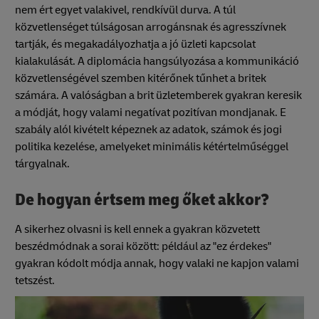
nem ért egyet valakivel, rendkívül durva. A túl
közvetlenséget túlságosan arrogánsnak és agresszívnek
tartják, és megakadályozhatja a jó üzleti kapcsolat
kialakulását. A diplomácia hangsúlyozása a kommunikáció
közvetlenségével szemben kitérőnek tűnhet a britek
számára. A valóságban a brit üzletemberek gyakran keresik
a módját, hogy valami negatívat pozitívan mondjanak. E
szabály alól kivételt képeznek az adatok, számok és jogi
politika kezelése, amelyeket minimális kétértelműséggel
tárgyalnak.
De hogyan értsem meg őket akkor?
A sikerhez olvasni is kell ennek a gyakran közvetett
beszédmódnak a sorai között: például az "ez érdekes"
gyakran kódolt módja annak, hogy valaki ne kapjon valami
tetszést.