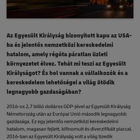
Az Egyesült Királyság bizonyított kapu az USA-
ba és jelentős nemzetközi kereskedelmi
hatalom, amely régóta páratlan üzleti
környezetet élvez. Tehát mi teszi az Egyesült
Királyságot? És hol vannak a vállalkozók és a
kereskedelem lehetőségei a világ ötödik
legnagyobb gazdaságában?
2016-os 2,7 billió dolláros GDP-jével az Egyesült Királyság
Németország után az Európai Unió második legnagyobb
gazdasága. Ez egy jelentős nemzetközi kereskedelmi
hatalom, magasan fejlett, kifinomult és diverzifikált piaccal.
2016-ban az Egyesült Királyság volt a világ tizedik