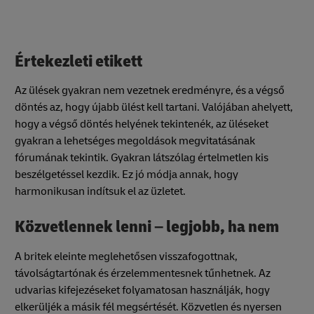
Értekezleti etikett
Az ülések gyakran nem vezetnek eredményre, és a végső
döntés az, hogy újabb ülést kell tartani. Valójában ahelyett,
hogy a végső döntés helyének tekintenék, az üléseket
gyakran a lehetséges megoldások megvitatásának
fórumának tekintik. Gyakran látszólag értelmetlen kis
beszélgetéssel kezdik. Ez jó módja annak, hogy
harmonikusan indítsuk el az üzletet.
Közvetlennek lenni – legjobb, ha nem
A britek eleinte meglehetősen visszafogottnak,
távolságtartónak és érzelemmentesnek tűnhetnek. Az
udvarias kifejezéseket folyamatosan használják, hogy
elkerüljék a másik fél megsértését. Közvetlen és nyersen