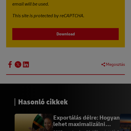
email will be used.
This site is protected by reCAPTCHA.
Download
Megosztás
Hasonló cikkek
Exportálás délre: Hogyan
lehet maximalizálni
minden értékesítési