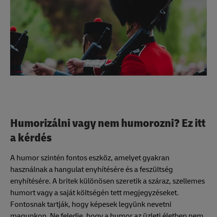
Humorizálni vagy nem humorozni? Ez itt
a kérdés
A humor szintén fontos eszköz, amelyet gyakran
használnak a hangulat enyhítésére és a feszültség
enyhítésére. A britek különösen szeretik a száraz, szellemes
humort vagy a saját költségén tett megjegyzéseket.
Fontosnak tartják, hogy képesek legyünk nevetni
magunkon. Ne feledje, hogy a humor az üzleti életben nem