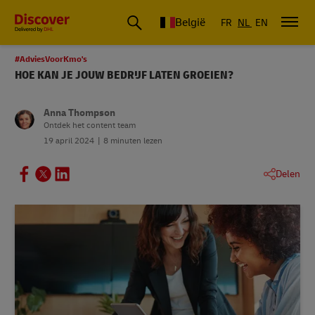
België
FR
NL
EN
#AdviesVoorKmo's
HOE KAN JE JOUW BEDRIJF LATEN GROEIEN?
Anna Thompson
Ontdek het content team
19 april 2024
8 minuten lezen
Delen