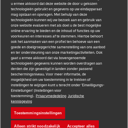
u ermee akkoord dat deze website de door u gekozen
Getuigenissen van kmo's
Over DHL
technologieën gebruikt en gegevens op uw eindapparaat
mag opslaan en opvragen. Met behulp van deze
Advies voor kmo's
Contacteer DHL
technologieën kunnen wij uw bezoek aan en gebruik van
onze website evalueren met als doel u de best mogelijke
E-commerce advies
Pers
online ervaring te bieden en de inhoud of functies op uw
voorkeuren en interesses af te stemmen. Hiertoe behoort
B2B advies
Duurzaamheid
ook het aanmaken van een profiel ten behoeve van een
goede en doelgroepgerichte samenstelling van ons aanbod
Logistiek advies
Juridische verklaring
en ter ondersteuning van onze marketingactiviteiten. Ook
gaat u ermee akkoord dat via bovengenoemde
Verzenden met DHL
Gebruiksvoorwaarden
technologieën gegevens kunnen worden overdragen aan
derden die zijn gevestigd in landen zonder passend
Privacy
beschermingsniveau. Voor meer informatie, de
mogelijkheid om uw toestemming in te trekken of
Cookie Settings
instellingen te wijzigen kunt u terecht onder 'Einwilligungs-
Einstellungen' (Instellingen voor
toestemming).
Privacymededeling
Juridische
Volg ons
kennisgeving
Toestemmingsinstellingen
Alleen strikt noodzakelijk
Accepteer alles