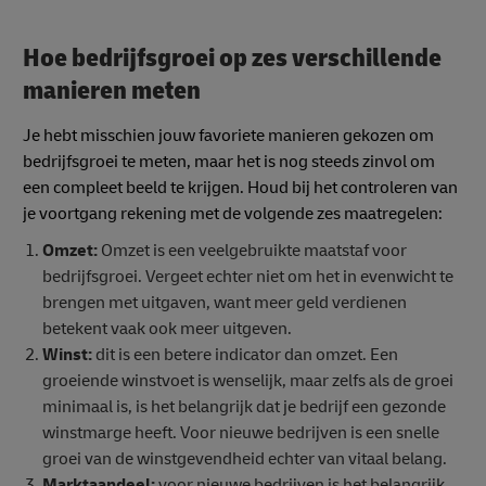
Hoe bedrijfsgroei op
zes verschillende
manieren meten
Je hebt misschien jouw favoriete manieren gekozen om
bedrijfsgroei te meten, maar het is nog steeds zinvol om
een compleet beeld te krijgen. Houd bij het controleren van
je voortgang rekening met de volgende zes maatregelen:
Omzet:
Omzet is een veelgebruikte maatstaf voor
bedrijfsgroei. Vergeet echter niet om het in evenwicht te
brengen met uitgaven, want meer geld verdienen
betekent vaak ook meer uitgeven.
Winst:
dit is een betere indicator dan omzet. Een
groeiende winstvoet is wenselijk, maar zelfs als de groei
minimaal is, is het belangrijk dat je bedrijf een gezonde
winstmarge heeft. Voor nieuwe bedrijven is een snelle
groei van de winstgevendheid echter van vitaal belang.
Marktaandeel:
voor nieuwe bedrijven is het belangrijk