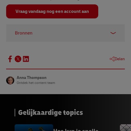
Vraag vandaag nog een account aan
Bronnen
1-
Invesp
2-
Entrepreneur.com
Delen
3-
Business.com
Anna Thompson
Ontdek het content team
Gelijkaardige topics