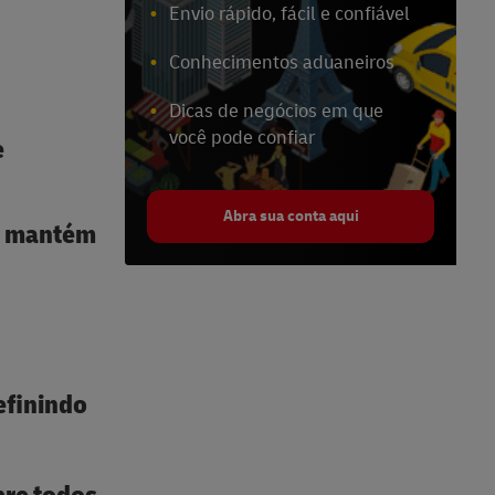
Envio rápido, fácil e confiável
Conhecimentos aduaneiros
Dicas de negócios em que
você pode confiar
e
Abra sua conta aqui
 e mantém
efinindo