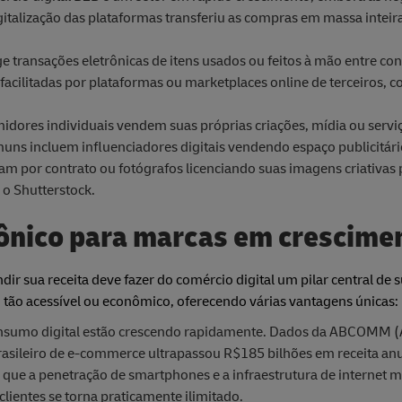
italização das plataformas transferiu as compras em massa intei
e transações eletrônicas de itens usados ou feitos à mão entre c
facilitadas por plataformas ou marketplaces online de terceiros,
idores individuais vendem suas próprias criações, mídia ou servi
uns incluem influenciadores digitais vendendo espaço publicitár
m por contrato ou fotógrafos licenciando suas imagens criativas 
o Shutterstock.
rônico para marcas em crescime
 sua receita deve fazer do comércio digital um pilar central de s
i tão acessível ou econômico, oferecendo várias vantagens únicas:
onsumo digital estão crescendo rapidamente. Dados da ABCOMM (
sileiro de e-commerce ultrapassou R$185 bilhões em receita an
 que a penetração de smartphones e a infraestrutura de internet m
lientes se torna praticamente ilimitado.