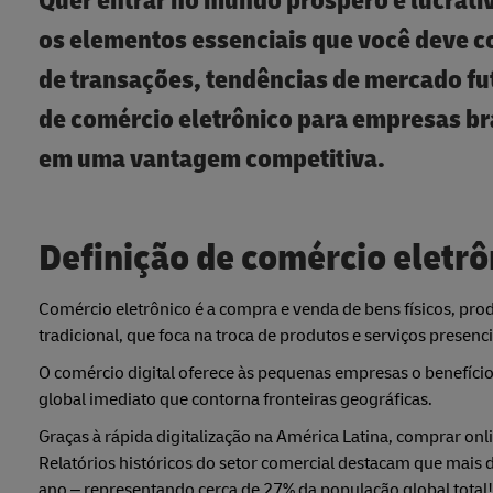
Quer entrar no mundo próspero e lucrativ
os elementos essenciais que você deve co
de transações, tendências de mercado fu
de comércio eletrônico para empresas br
em uma vantagem competitiva.
Definição de comércio eletrô
Comércio eletrônico é a compra e venda de bens físicos, produ
tradicional, que foca na troca de produtos e serviços presenc
O comércio digital oferece às pequenas empresas o benefício 
global imediato que contorna fronteiras geográficas.
Graças à rápida digitalização na América Latina, comprar 
Relatórios históricos do setor comercial destacam que mai
ano – representando cerca de 27% da população global total!