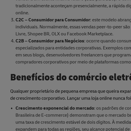
tradicionalmente aconteçam presencialmente, a rápida dig
online.
C2C – Consumidor para Consumidor
: este modelo abrang
individuais. Normalmente, essas vendas peer-to-peer são 
Livre, Shopee BR, OLX ou Facebook Marketplace.
C2B – Consumidor para Negócios
: ocorre quando consum
especializados para entidades corporativas. Exemplos com
em seus blogs, desenvolvedores freelancers que programa
compradores corporativos por meio de plataformas como 
Benefícios do comércio elet
Qualquer proprietário de pequena empresa que queira expandir
de crescimento corporativo. Lançar uma loja online nunca fo
Crescimento exponencial do mercado
: os padrões de c
Brasileira de E-commerce) demonstram que o mercado bra
uma taxa de crescimento estável de dois dígitos. À medida
expandem para todas as regiões, seu alcance potencial de c