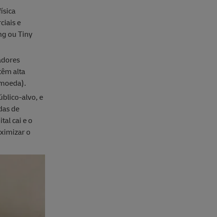
ísica
ciais e
ng ou Tiny
radores
têm alta
imoeda).
blico-alvo, e
das de
al cai e o
ximizar o