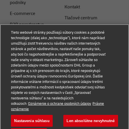
podniky
Kontakt
E-commerce
Tlačové centrum
B2B poradenstvo
Udržateľnosť
Tieto webové stránky používajú súbory cookies a podobné
Logistické poradenstvo
technológie (ďalej ako „technológie“), ktoré nám napríklad
Právne upozornenie
umožňujú zistiť frekvenciu návštev našich internetových
Novinky a postrehy
stránok a počet návštevníkov, nastaviť naše ponuky tak,
Podmienky používania
aby boli čo najpohodlnejšie a najefektívnejšie a podporovať
Preprava s DHL
naše snahy v oblasti marketingu. Zároveň súhlasíte so
Súkromie
zdieľaním údajov medzi spoločnosťami DHL Group a
Service Point
prípadne aj s ich prenosom do krajín, ktoré neposkytujú
Dokumenty
úroveň ochrany údajov rovnocennú Európskej únii. Ďalšie
Poslať zásielku
informácie vrátane informácií o spracovaní údajov tretími
Nastavenia súborov
poskytovateľmi a možnosti kedykoľvek odvolať svoj súhlas
cookie
nájdete vo svojich nastaveniach v časti „Spravovať
nastavenia súhlasu“ a na nasledujúcich
odkazoch
Oznámenie o ochrane osobných údajov
Právne
Sledujte nás
oznámenie
Nastavenia súhlasu
Len absolútne nevyhnutné