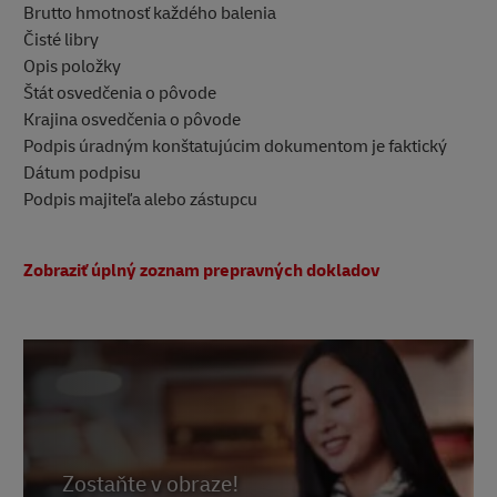
Brutto hmotnosť každého balenia
Čisté libry
Opis položky
Štát osvedčenia o pôvode
Krajina osvedčenia o pôvode
Podpis úradným konštatujúcim dokumentom je faktický
Dátum podpisu
Podpis majiteľa alebo zástupcu
Zobraziť úplný zoznam prepravných dokladov
Zostaňte v obraze!