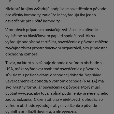
Niektoré krajiny vyžadujú podpísané osvedčenie o pôvode
pre všetky komodity, zatiaľ čo iné vyžadujú iba jedno
osvedčenie pre určité komodity.
V mnohých prípadoch postačuje vyhlásenie o pôvode
vytlačené na hlavičkovom papieri spoločnosti. Ak sa
vyžaduje podpísaný certifikát, osvedčenie o pôvode môžete
zvyčajne získať prostredníctvom organizácií, ako je miestna
obchodná komora.
Tovar, na ktorý sa vzťahuje dohoda o voľnom obchode s
USA, môže vyžadovať osobitné osvedčenia o pôvode v
súvislosti s požiadavkami obchodnej dohody. Napríklad
Severoamerická dohoda o voľnom obchode (NAFTA) má
svoj vlastný formulár osvedčenia o pôvode, ktorý musí
vyplniť vývozca, aby tovar spĺňal podmienky preferenčného
zaobchádzania. Okrem toho sa v niektorých dohodách o
voľnom obchode vyžaduje, aby osvedčenie o pôvode
vyplnil a predložil dovozca, a nie vývozca.