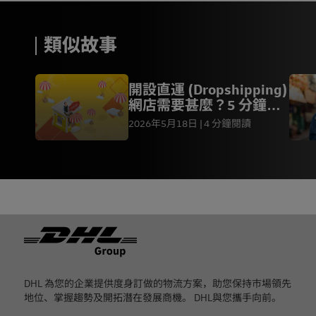
類似故事
開設直運 (Dropshipping)
網店需要甚麼？5 分鐘快
速了解要點
2026年5月18日
4 分鐘閱讀
页脚
DHL 為您的企業提供度身訂做的物流方案，助您保持市場領先
地位、掌握趨勢及開拓潛在發展商機。 DHL與您攜手向前。