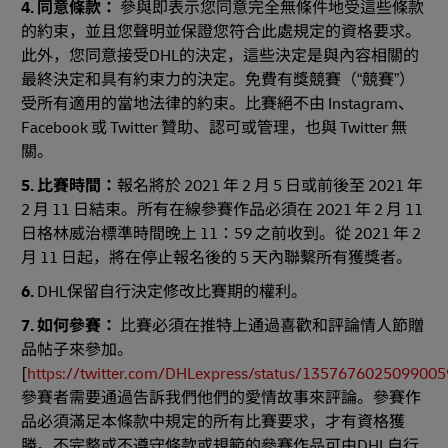
4. 同意條款：
參與即表示您同意完全無條件地受這些條款
的約束，並且您聲明並保證您符合此處規定的資格要求。
此外，您同意接受DHL的決定，這些決定是與內容相關的
最終決定和具有約束力的決定。免費有獎競賽（“競賽”）
受所有適用的當地法律的約束。比賽絕不由 Instagram、
Facebook 或 Twitter 贊助、認可或管理，也與 Twitter 無
關。
5. 比賽時間：
報名將於 2021 年 2 月 5 日或前後至 2021 年
2 月 11 日結束。所有在線參賽作品必須在 2021 年 2 月 11
日格林威治標準時間晚上 11：59 之前收到。從 2021 年 2
月 11 日起，將在停止報名後的 5 天內聯繫所有
獲獎者。
6.
DHL保留自行決定修改比賽期的權利。
7. 如何參賽：
比賽必須在推特上通過喜歡和評論情人節贈
品帖子來參加。
[
https://twitter.com/DHLexpress/status/135767602509900
參賽者需要通過告訴我們他們的愛情故事來評論。參賽作
品必須滿足本條款中規定的所有比賽要求，才有資格獲
勝。不完整或不遵守條款或規範的參賽作品可由DHL自行