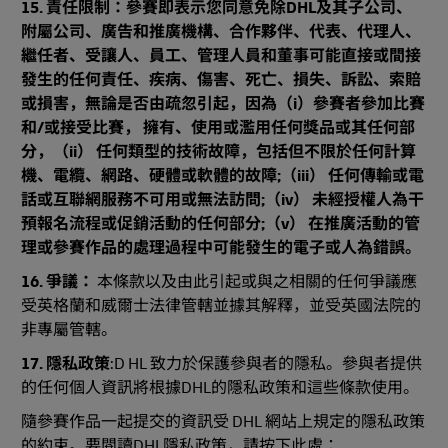
15. 責任限制：參賽即表示您同意免除DHL及其子公司、
附屬公司、廣告和推廣機構、合作夥伴、代表、代理人、
繼任者、受讓人、員工、管理人員和董事可能直接或間接
發生的任何責任、疾病、傷害、死亡、損失、訴訟、索賠
或損害，無論是否由疏忽引起，因為（i）參賽者參加比賽
和/或接受比賽， 擁有、使用或濫用任何獎品或其任何部
分，（ii） 任何類型的技術故障，包括但不限於任何計算
機、電纜、網路、硬體或軟體的故障;（iii） 任何傳輸或電
話或互聯網服務不可用或無法訪問;（iv） 未經授權人為干
預報名流程或促銷活動的任何部分;（v） 在推廣活動的管
理或參賽作品的處理過程中可能發生的電子或人為錯誤。
16. 爭議：
本條款以及由此引起或與之相關的任何爭議應
受英格蘭和威爾士法律管轄並據其解釋，並受英國法院的
非專屬管轄。
17. 隱私政策
:D HL 致力於保護參與者的隱私。參與者提供
的任何個人資訊將根據DHL的隱私政策和這些條款使用。
隨參賽作品一起提交的資訊受 DHL 網站上規定的隱私政策
的約束。要閱讀DHL隱私政策，請按下此處：