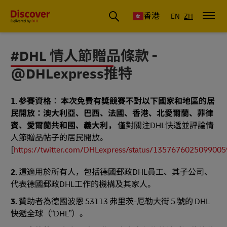
香港
EN
ZH
#DHL 情人節贈品條款 -
@DHLexpress推特
1. 參賽資格
：
本次免費有獎競賽不對以下國家和地區的居
民開放：澳大利亞、巴西、法國、香港、北愛爾蘭、菲律
賓、愛爾蘭共和國、義大利，
僅對關注DHL快遞並評論情
人節贈品帖子的居民開放。
[
https://twitter.com/DHLexpress/status/135767602509900
2.
這適用於所有人，包括德國郵政DHL員工、其子公司、
代表德國郵政DHL工作的機構及其家人。
3.
贊助者為德國波恩 53113 弗里茨-厄勒大街 5 號的 DHL
快遞全球（“DHL”）。