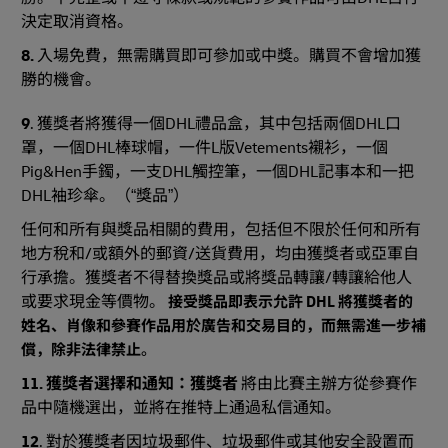
決定取消資格。
8.
入場免費，無需購買即可參加或中獎。購買不會增加獲
勝的機會。
9
. 獲獎者將獲得一個DHL禮品盒，其中包括兩個DHL口
罩，一個DHL棒球帽，一件L版Vetements襯衫，一個
Pig&Hen手鐲，一支DHL觸控筆，一個DHL記事本和一把
DHL袖珍傘。（“獎品”）
任何和所有與獎品相關的費用，包括但不限於任何和所有
地方稅和/或額外的郵資/送貨費用，均由獲獎者或亞軍自
行承擔。獲獎者不得替換獎品或將獎品轉讓/轉讓給他人
或要求現金等價物。
接受獎品即表示允許 DHL 將獲獎者的
姓名、肖像和參賽作品用於廣告和交易目的，而無需進一步補
償，除非法律禁止
。
11. 獲獎者選擇和通知：獲獎者
將由比賽主辦方從參賽作
品中隨機選出，並將在推特上通過私信通知。
12
. 對於獲獎者因垃圾郵件、垃圾郵件或其他安全設置而