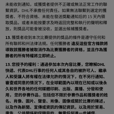
未能收到通知，或獲獎者提供不正確或無法正常工作的聯
繫資訊，DHL不承擔任何責任。如果無法聯繫到選定的獲
獎者、不符合資格、未能在發送獎勵通知后的 15 天內領
取獎品，或者未能按要求及時返回完整和執行的聲明和釋
放，則獎品可能會被沒收，並選出候補獲獎者。
13.
獲獎者收到本次比賽提供的獎品的條件是遵守任何和
所有聯邦和州法律法規。任何獲勝者
違反這些官方條款將
導致該獲勝者被取消作為比賽獲勝者的資格，並且作為獲
勝者的所有特權將立即終止。
13. 您授予的權利：通過參加本次內容比賽，您瞭解DHL
快遞、代表DHL行事的任何人或其各自的被許可人、繼承
人和受讓人將有權在法律允許的情況下，在不另行通知、
審查或同意的情況下，在全球範圍內以現在已知或以後永
久和世界各地的任何媒體印刷、出版、廣播、分發和使
用， 您的參賽作品，包括但不限於參賽作品和獲獎者的姓
名、肖像、圖片、聲音、肖像、圖像或關於比賽的陳述，
以及作為新聞、宣傳或資訊的傳記資訊，以及用於貿易、
廣告、公共關係和促銷目的，無需任何進一步補償。