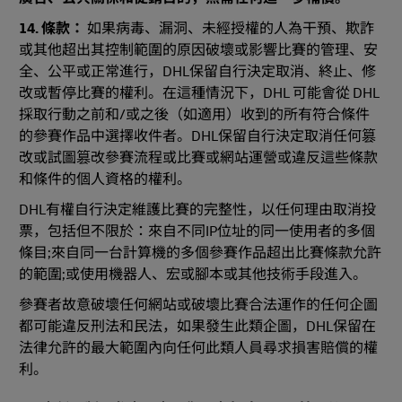
14. 條款：
如果病毒、漏洞、未經授權的人為干預、欺詐
或其他超出其控制範圍的原因破壞或影響比賽的管理、安
全、公平或正常進行，DHL保留自行決定取消、終止、修
改或暫停比賽的權利。在這種情況下，DHL 可能會從 DHL
採取行動之前和/或之後（如適用）收到的所有符合條件
的參賽作品中選擇收件者。DHL保留自行決定取消任何篡
改或試圖篡改參賽流程或比賽或網站運營或違反這些條款
和條件的個人資格的權利。
DHL有權自行決定維護比賽的完整性，以任何理由取消投
票，包括但不限於：來自不同IP位址的同一使用者的多個
條目;來自同一台計算機的多個參賽作品超出比賽條款允許
的範圍;或使用機器人、宏或腳本或其他技術手段進入。
參賽者故意破壞任何網站或破壞比賽合法運作的任何企圖
都可能違反刑法和民法，如果發生此類企圖，DHL保留在
法律允許的最大範圍內向任何此類人員尋求損害賠償的權
利。