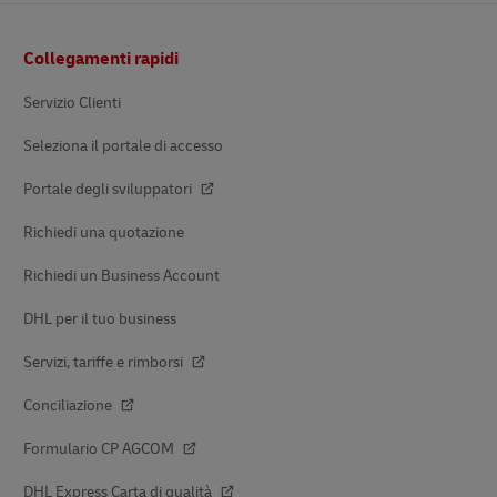
Pie’
Collegamenti rapidi
di
pagina
Servizio Clienti
Seleziona il portale di accesso
Portale degli sviluppatori
Richiedi una quotazione
Richiedi un Business Account
DHL per il tuo business
Servizi, tariffe e rimborsi
Conciliazione
Formulario CP AGCOM
DHL Express Carta di qualità