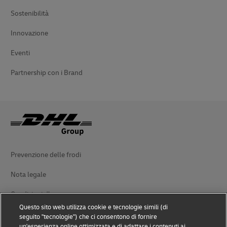
Sostenibilità
Innovazione
Eventi
Partnership con i Brand
Prevenzione delle frodi
Nota legale
Condizioni d’uso
Questo sito web utilizza cookie e tecnologie simili (di
Avviso sulla privacy
seguito "tecnologie") che ci consentono di fornire
un'esperienza online ottimizzata e di adattare i contenuti ai