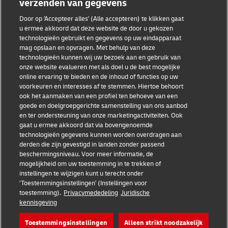
verzenden van gegevens
Door op 'Accepteer alles' (Alle accepteren) te klikken gaat
Fraudebewustzijn
u ermee akkoord dat deze website de door u gekozen
technologieën gebruikt en gegevens op uw eindapparaat
mag opslaan en opvragen. Met behulp van deze
Juridische kennisgeving
technologieën kunnen wij uw bezoek aan en gebruik van
onze website evalueren met als doel u de best mogelijke
Gebruiksvoorwaarden
online ervaring te bieden en de inhoud of functies op uw
voorkeuren en interesses af te stemmen. Hiertoe behoort
Privacyverklaring
ook het aanmaken van een profiel ten behoeve van een
goede en doelgroepgerichte samenstelling van ons aanbod
Toegankelijkheid
en ter ondersteuning van onze marketingactiviteiten. Ook
gaat u ermee akkoord dat via bovengenoemde
Aanvullende informatie
technologieën gegevens kunnen worden overdragen aan
derden die zijn gevestigd in landen zonder passend
Cookie-instellingen
beschermingsniveau. Voor meer informatie, de
mogelijkheid om uw toestemming in te trekken of
Volg ons
instellingen te wijzigen kunt u terecht onder
'Toestemmingsinstellingen' (Instellingen voor
toestemming).
Privacymededeling
Juridische
kennisgeving
Toestemmingsinstellingen
Alleen strikt noodzakelijk