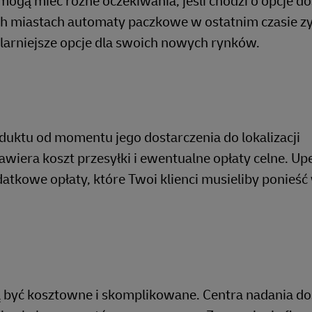
ogą mieć różne oczekiwania, jeśli chodzi o opcje d
h miastach automaty paczkowe w ostatnim czasie zy
ularniejsze opcje dla swoich nowych rynków.
oduktu od momentu jego dostarczenia do lokalizacji
wiera koszt przesyłki i ewentualne opłaty celne. Upe
atkowe opłaty, które Twoi klienci musieliby ponieść
być kosztowne i skomplikowane. Centra nadania do