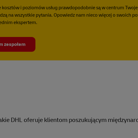
e kosztów i poziomów usług prawdopodobnie są w centrum Twojej 
dzą na wszystkie pytania. Opowiedz nam nieco więcej o swoich po
iednim ekspertem.
ym zespołem
jakie DHL oferuje klientom poszukującym międzyna