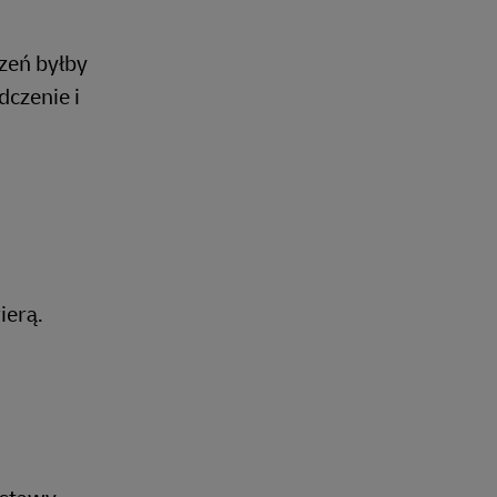
zeń byłby
czenie i
ierą.