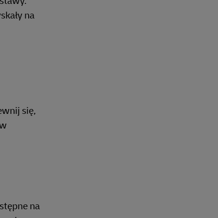
ostawy.
skały na
wnij się,
 w
stępne na