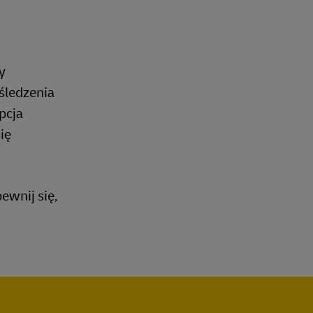
y
śledzenia
pcja
ię
ewnij się,