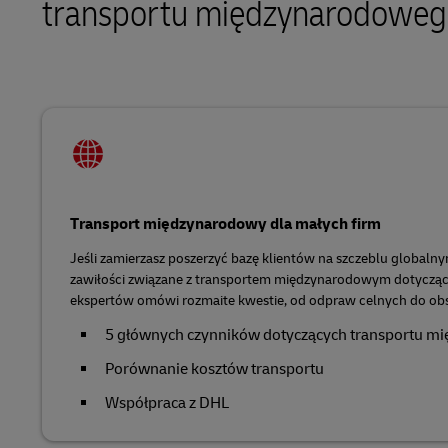
transportu międzynarodowego
DHL SameDay
MySupplyChain
Realizacja zamówień e-commerce
LifeTrack
MyGTS
Informacje o portalach
DHL SameDay
LifeTrack
Transport międzynarodowy dla małych firm
Informacje o portalach
Jeśli zamierzasz poszerzyć bazę klientów na szczeblu global
zawiłości związane z transportem międzynarodowym dotyczące
ekspertów omówi rozmaite kwestie, od odpraw celnych do ob
5 głównych czynników dotyczących transportu 
Porównanie kosztów transportu
Współpraca z DHL