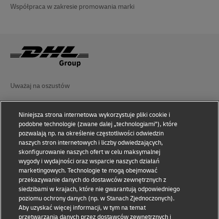
Współpraca w zakresie promowania marki
Uważaj na oszustów
Oświadczenie prawne
Niniejsza strona internetowa wykorzystuje pliki cookie i
Zasady użytkowania
podobne technologie (zwane dalej „technologiami”), które
pozwalają np. na określenie częstotliwości odwiedzin
Oświadczenie o prywatności
naszych stron internetowych i liczby odwiedzających,
skonfigurowanie naszych ofert w celu maksymalnej
wygody i wydajności oraz wsparcie naszych działań
Ułatwienia dostępu
marketingowych. Technologie te mogą obejmować
przekazywanie danych do dostawców zewnętrznych z
Informacje dodatkowe
siedzibami w krajach, które nie gwarantują odpowiedniego
poziomu ochrony danych (np. w Stanach Zjednoczonych).
Ustawienia plików cookie
Aby uzyskać więcej informacji, w tym na temat
przetwarzania danych przez dostawców zewnętrznych i