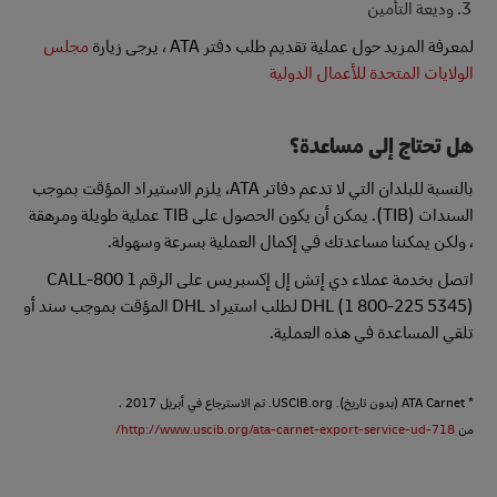
وديعة التأمين
لمعرفة المزيد حول عملية تقديم طلب دفتر ATA ، يرجى زيارة
مجلس
الولايات المتحدة للأعمال الدولية
هل تحتاج إلى مساعدة؟
بالنسبة للبلدان التي لا تدعم دفاتر ATA، يلزم الاستيراد المؤقت بموجب
السندات (TIB). يمكن أن يكون الحصول على TIB عملية طويلة ومرهقة
، ولكن يمكننا مساعدتك في إكمال العملية بسرعة وسهولة.
اتصل بخدمة عملاء دي إتش إل إكسبريس على الرقم 1 800-CALL
DHL (1 800-225 5345) لطلب استيراد DHL المؤقت بموجب سند أو
تلقي المساعدة في هذه العملية.
* ATA Carnet (بدون تاريخ). USCIB.org. تم الاسترجاع في أبريل 2017 ،
من
http://www.uscib.org/ata-carnet-export-service-ud-718/