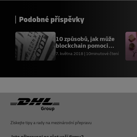
16
Forbes
17
Předinstalovaných
Podobné příspěvky
18
Nike
19
Amazonie
10 způsobů, jak může
20
Organizace spojených národů
blockchain pomoci
malým podnikům
21
Roberta Golinkoffová
7. května 2018
10minutové čtení
22
Kathy Hirsch-Pasek
Zápatí
Získejte tipy a rady na mezinárodní přepravu