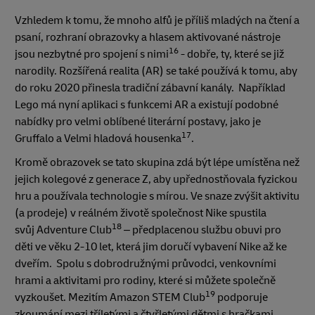
Vzhledem k tomu, že mnoho alfů je příliš mladých na čtení a
psaní, rozhraní obrazovky a hlasem aktivované nástroje
16
jsou nezbytné pro spojení s nimi
- dobře, ty, které se již
narodily. Rozšířená realita (AR) se také používá k tomu, aby
do roku 2020 přinesla tradiční zábavní kanály. Například
Lego má nyní aplikaci s funkcemi AR a existují podobné
nabídky pro velmi oblíbené literární postavy, jako je
17
Gruffalo a Velmi hladová housenka
.
Kromě obrazovek se tato skupina zdá být lépe umístěna než
jejich kolegové z generace Z, aby upřednostňovala fyzickou
hru a používala technologie s mírou. Ve snaze zvýšit aktivitu
(a prodeje) v reálném životě společnost Nike spustila
18
svůj Adventure Club
– předplacenou službu obuvi pro
děti ve věku 2-10 let, která jim doručí vybavení Nike až ke
dveřím. Spolu s dobrodružnými průvodci, venkovními
hrami a aktivitami pro rodiny, které si můžete společně
19
vyzkoušet. Mezitím Amazon STEM Club
podporuje
zkoumání mezi tříletými a čtyřletými dětmi s hračkami