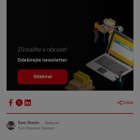
3
Doména
4 SWNS digitální
5
Digiday
6
YouTube
7
Forbes
Zůstaňte v obraze!
8
NiemanLab
Odebírejte newsletter
9
Hotwire
Odebírat
10
Google
11 Beano Studios
12
Rychlá rota
Sdílet
13
Washington Post
14
AdAge
Sam Steele
Sledovat
Tým Discover Content
15
Cranfield School of Management