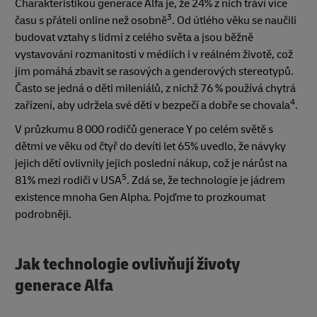
Charakteristikou generace Alfa je, že 24% z nich tráví více
3
času s přáteli online než osobně
. Od útlého věku se naučili
budovat vztahy s lidmi z celého světa a jsou běžně
vystavováni rozmanitosti v médiích i v reálném životě, což
jim pomáhá zbavit se rasových a genderových stereotypů.
Často se jedná o děti mileniálů, z nichž 76 % používá chytrá
4
zařízení, aby udržela své děti v bezpečí a dobře se chovala
.
V průzkumu 8 000 rodičů generace Y po celém světě s
dětmi ve věku od čtyř do devíti let 65% uvedlo, že návyky
jejich dětí ovlivnily jejich poslední nákup, což je nárůst na
5
81% mezi rodiči v USA
. Zdá se, že technologie je jádrem
existence mnoha Gen Alpha. Pojďme to prozkoumat
podrobněji.
Jak technologie ovlivňují životy
generace Alfa