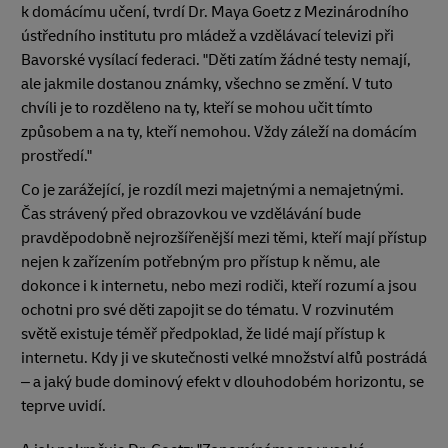
k domácímu učení, tvrdí Dr. Maya Goetz z Mezinárodního
ústředního institutu pro mládež a vzdělávací televizi při
Bavorské vysílací federaci. "Děti zatím žádné testy nemají,
ale jakmile dostanou známky, všechno se změní. V tuto
chvíli je to rozděleno na ty, kteří se mohou učit tímto
způsobem a na ty, kteří nemohou. Vždy záleží na domácím
prostředí."
Co je zarážející, je rozdíl mezi majetnými a nemajetnými.
Čas strávený před obrazovkou ve vzdělávání bude
pravděpodobně nejrozšířenější mezi těmi, kteří mají přístup
nejen k zařízením potřebným pro přístup k němu, ale
dokonce i k internetu, nebo mezi rodiči, kteří rozumí a jsou
ochotni pro své děti zapojit se do tématu. V rozvinutém
světě existuje téměř předpoklad, že lidé mají přístup k
internetu. Kdy ji ve skutečnosti velké množství alfů postrádá
– a jaký bude dominový efekt v dlouhodobém horizontu, se
teprve uvidí.