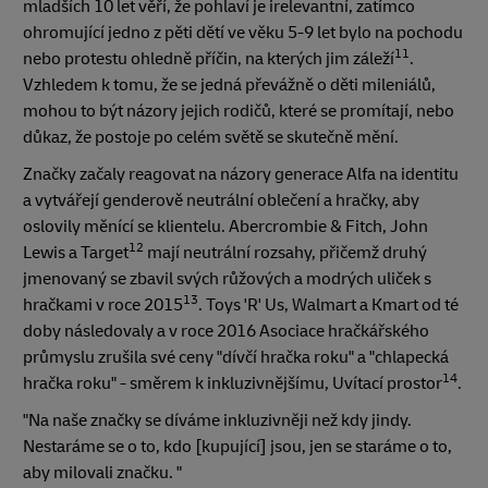
mladších 10 let věří, že pohlaví je irelevantní, zatímco
ohromující jedno z pěti dětí ve věku 5-9 let bylo na pochodu
11
nebo protestu ohledně příčin, na kterých jim záleží
.
Vzhledem k tomu, že se jedná převážně o děti mileniálů,
mohou to být názory jejich rodičů, které se promítají, nebo
důkaz, že postoje po celém světě se skutečně mění.
Značky začaly reagovat na názory generace Alfa na identitu
a vytvářejí genderově neutrální oblečení a hračky, aby
oslovily měnící se klientelu. Abercrombie & Fitch, John
12
Lewis a Target
mají neutrální rozsahy, přičemž druhý
jmenovaný se zbavil svých růžových a modrých uliček s
13
hračkami v roce 2015
. Toys 'R' Us, Walmart a Kmart od té
doby následovaly a v roce 2016 Asociace hračkářského
průmyslu zrušila své ceny "dívčí hračka roku" a "chlapecká
14
hračka roku" - směrem k inkluzivnějšímu, Uvítací prostor
.
"Na naše značky se díváme inkluzivněji než kdy jindy.
Nestaráme se o to, kdo [kupující] jsou, jen se staráme o to,
aby milovali značku. "