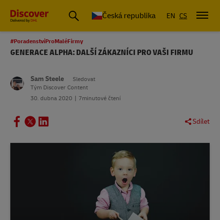
Česká republika
EN
CS
#PoradenstvíProMaléFirmy
GENERACE ALPHA: DALŠÍ ZÁKAZNÍCI PRO VAŠI FIRMU
Sam Steele
Sledovat
Tým Discover Content
30. dubna 2020
7minutové čtení
Sdílet