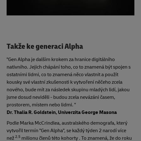
Takže ke generaci Alpha
"Gen Alpha je dalším krokem za hranice digitálního
nativního. Jejich chápání toho, co to znamená být spojen s
ostatními lidmi, co to znamená něco vlastnit a použít
kousky své vlastní zkušenosti k vytvoření něčeho zcela
nového, bude mít za následek skupinu mladých lidí, jakou
jsme dosud neviděli - budou zcela nevázáni časem,
prostorem, místem nebo lidmi. "
Dr. Thalia R. Goldstein, Univerzita George Masona
Podle Marka McCrindlea, australského demografa, který
vytvořil termín "Gen Alpha", se každý týden 2 narodí více
2,5
než
milionu členů této kohorty . To znamená, že do roku