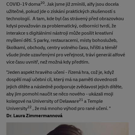
20
COVID-19 doma
. Jak jsme již zmínili, alfy jsou docela
užitečné, pokud jde o získání praktických zkušeností s
technologií. A tam, kde byl čas strávený před obrazovkou
kdysi považován za problematický, odborníci tvrdí, že
interakce s digitálními nástroji může posílit kreativní
myšlení dětí. S parky, restauracemi, místy bohoslužeb,
školkami, obchody, centry volného času, hřišti a téměř
všude jinde uzavřenými pro veřejnost, tráví generál alfové
více času uvnitř, než možná kdy předtím.
"Jeden aspekt hravého učení - řízená hra, což je, když
dospělí mají učební cíl, který má na paměti dovednosti
jejich dítěte a následně podporuje zvědavost jejich dítěte,
aby jim pomohl naučit se něco nového - ukázali moji
21
kolegové na University of Delaware
a Temple
22
University
, že má mnoho výhod pro rané učení. "
Dr. Laura Zimmermannová