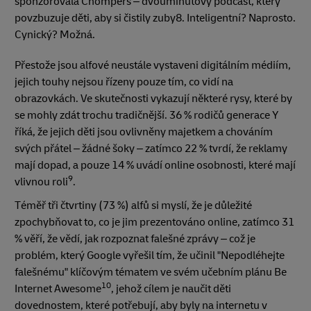
sponzorovala Chompers – dvouminutový podcast, který
povzbuzuje děti, aby si čistily zuby8. Inteligentní? Naprosto.
Cynický? Možná.
Přestože jsou alfové neustále vystaveni digitálním médiím,
jejich touhy nejsou řízeny pouze tím, co vidí na
obrazovkách. Ve skutečnosti vykazují některé rysy, které by
se mohly zdát trochu tradičnější. 36 % rodičů generace Y
říká, že jejich děti jsou ovlivněny majetkem a chováním
svých přátel – žádné šoky – zatímco 22 % tvrdí, že reklamy
mají dopad, a pouze 14 % uvádí online osobnosti, které mají
9
vlivnou roli
.
Téměř tři čtvrtiny (73 %) alfů si myslí, že je důležité
zpochybňovat to, co je jim prezentováno online, zatímco 31
% věří, že vědí, jak rozpoznat falešné zprávy – což je
problém, který Google vyřešil tím, že učinil "Nepodléhejte
falešnému" klíčovým tématem ve svém učebním plánu Be
10
Internet Awesome
, jehož cílem je naučit děti
dovednostem, které potřebují, aby byly na internetu v