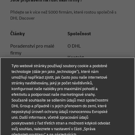
Jste připraveni na růst vaší firmy?
Přidejte se k více než 5000 firmám, které rostou společně s
DHL Discover
Články
Společnost
Poradenství pro malé
O DHL
firmy
Kontakt
Poradenství v oblasti
Tyto webové stránky používají soubory cookie a podobné
Tiskové oddělení
elektronického
technologie (dále jen jako „technologie“), které nám
umožňují například zjistit, jak často jsou naše internetové
obchodování
Udržitelnost
stránky navštěvovány, jaký je počet návštěvníků,
konfigurovat naše nabídky pro maximální pohodlí a
B2B poradenství
Právní informace
efektivitu a podporovat naše marketingové snahy.
Současně souhlasíte se sdílením údajů mezi společnostmi
Logistické poradenství
Podmínky užití
DHL Group a případně i s jejich přenosem do zemí, které
neposkytují úroveň ochrany údajů rovnocennou Evropské
Novinky a postřehy
Ochrana soukromí
unii. Další informace, včetně zpracování údajů
poskytovateli z řad třetích stran a možnosti kdykoli odvolat
Přeprava s DHL
Nastavení souborů cookie
svůj souhlas, naleznete v nastavení v části „Správa
předvoleb souhlasu“ a na následujících