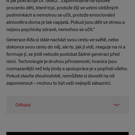
A jak pokračuje Dr. Goetz: "Zapomínáme na vysoké
procento dětí, které trpí, protože žijí ve velmi obtížných
podmínkách a nemohou se učit, protože emocionální
atmosféra doma je tak napjatá. Pokud jsou děti ve stresu a
nejsou psychicky zdravé, nemohou se učit."
Generace Alfa si stále nachází svou cestu ve světě, nebo
dokonce svou cestu do něj, ale to, jak ji vidí, reaguje na ni a
formuje ji, se jistě nebude podobat žádné generaci před
nimi. Technologie je druhou přirozeností, hranice jsou
rozmazanější než kdy jindy a spolupráce je v popředí všeho.
Pokud stavíte dlouhodobě, nemůžete si dovolit na ně
zapomenout – mohou to být vaši nejlepší zákazníci.
Odkazy
1
Pew Research
2
McCrindle