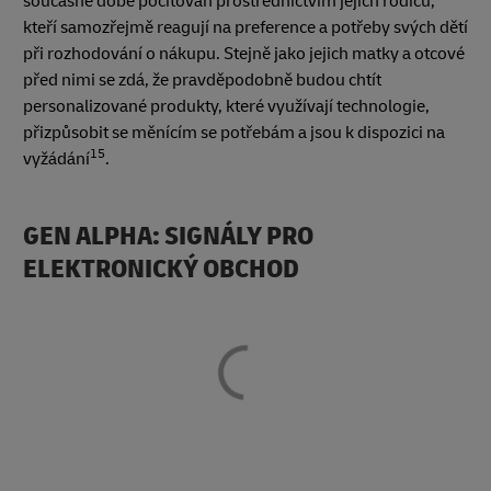
současné době pociťován prostřednictvím jejich rodičů,
kteří samozřejmě reagují na preference a potřeby svých dětí
při rozhodování o nákupu. Stejně jako jejich matky a otcové
před nimi se zdá, že pravděpodobně budou chtít
personalizované produkty, které využívají technologie,
přizpůsobit se měnícím se potřebám a jsou k dispozici na
15
vyžádání
.
GEN ALPHA: SIGNÁLY PRO
ELEKTRONICKÝ OBCHOD