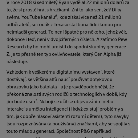
V roce 2018 si sedmiletý Ryan vydělal 22 milionů dolarů za
to, že si prostě hrál s hračkami. Zní to jako sen, že? Díky
6
svému YouTube kanálu
, kde získal více než 21 milionů
odběratelů, se rodák z Texasu stal bona fide ikonou pro
nejmladší generaci. To není špatné pro někoho, jehož věk,
dokonce i teď, není v dvojciferných číslech. A zatímco Pew
Research by ho mohl umístit do spodní skupiny generace
Z, je to přesně ten typ ovlivňovatele, který Gen Alpha již
následuje.
Vzhledem k veškerému digitálnímu vystavení, které
dostávají, se většina alfů naučí používat dotykovou
obrazovku jako batolata - a je pravděpodobnější, že
překoná znalosti svých rodičů o technologiích v době, kdy
7
jim bude osm
. Nebojí se učit se objevováním nebo
interakcí s umělou inteligencí (i když existují problémy s
tím, jak dobře hlasoví asistenti rozumí dětem), tyto návyky
jsou rozpoznávány (a používány) značkami, aby se spojily s
touto mladou generací. Společnost P&G například