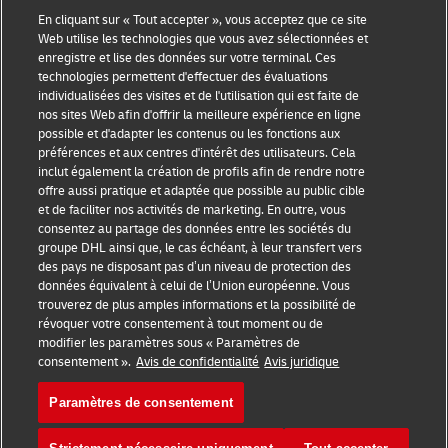
En cliquant sur « Tout accepter », vous acceptez que ce site
Conseils aux PME
À propos de DHL
Web utilise les technologies que vous avez sélectionnées et
enregistre et lise des données sur votre terminal. Ces
Conseils e-commerce
Contactez DHL
technologies permettent d'effectuer des évaluations
individualisées des visites et de l'utilisation qui est faite de
Conseils B2B
Centre de Presse
nos sites Web afin d'offrir la meilleure expérience en ligne
possible et d'adapter les contenus ou les fonctions aux
Conseils logistiques
Durabilité
préférences et aux centres d'intérêt des utilisateurs. Cela
inclut également la création de profils afin de rendre notre
Expédition avec DHL
Avis de confidentialité
offre aussi pratique et adaptée que possible au public cible
et de faciliter nos activités de marketing. En outre, vous
Témoignages PME
Mentions légales
consentez au partage des données entre les sociétés du
groupe DHL ainsi que, le cas échéant, à leur transfert vers
Conditions d'utilisation
des pays ne disposant pas d’un niveau de protection des
données équivalent à celui de l’Union européenne. Vous
Cookie Settings
trouverez de plus amples informations et la possibilité de
révoquer votre consentement à tout moment ou de
modifier les paramètres sous « Paramètres de
Suivez-nous
consentement ».
Avis de confidentialité
Avis juridique
Paramètres de consentement