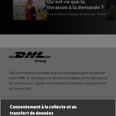
Qu’est-ce que la
livraison à la demande ?
9 avril 2024
Temps de lecture : 4 min
Footer
Des informations commerciales et logistiques pour dynamiser
votre PME. Si vous êtes à la recherche d’idées, de tendances ou
de conseils pour garder une longueur d’avance, nous avons ce
qu’il vous faut.
Consentement à la collecte et au
transfert de données
Catégories
Entreprises