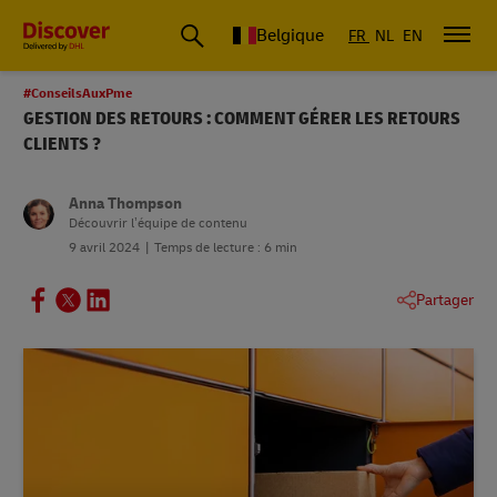
Belgique
FR
NL
EN
#ConseilsAuxPme
GESTION DES RETOURS : COMMENT GÉRER LES RETOURS
CLIENTS ?
Anna Thompson
Découvrir l’équipe de contenu
9 avril 2024
Temps de lecture : 6 min
Partager