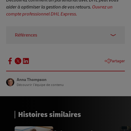
aider à optimiser la gestion de vos retours.
Ouvrez un
compte professionnel DHL Express.
Références
1, 3, 5 -
Invespcro
2 -
Floraison
Partager
4 -
Vente au détail sur Internet
6 -
Statista
Anna Thompson
Découvrir l’équipe de contenu
Histoires similaires