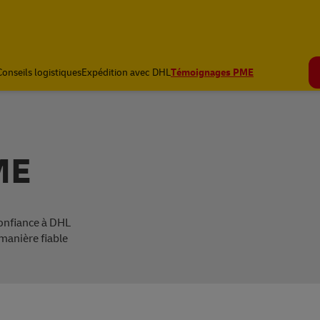
Conseils logistiques
Expédition avec DHL
Témoignages PME
ME
onfiance à DHL
manière fiable