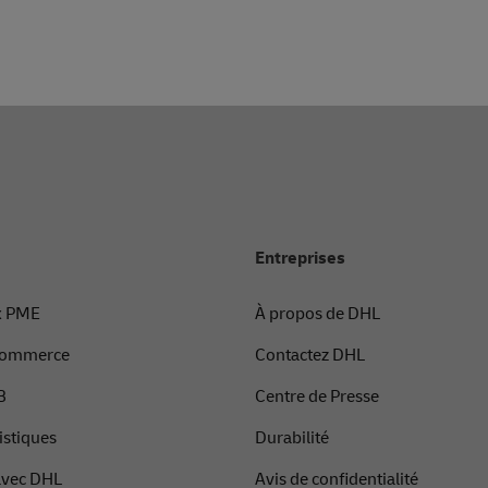
Entreprises
x PME
À propos de DHL
-commerce
Contactez DHL
B
Centre de Presse
istiques
Durabilité
avec DHL
Avis de confidentialité