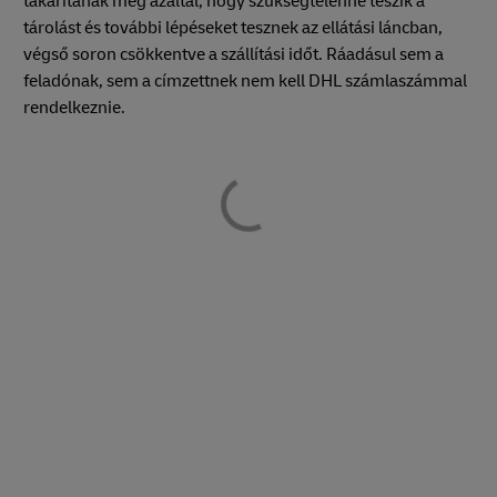
takarítanak meg azáltal, hogy szükségtelenné teszik a
tárolást és további lépéseket tesznek az ellátási láncban,
végső soron csökkentve a szállítási időt. Ráadásul sem a
feladónak, sem a címzettnek nem kell DHL számlaszámmal
rendelkeznie.