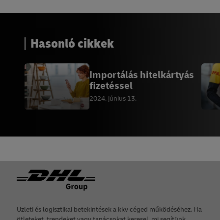
Hasonló cikkek
Importálás hitelkártyás
fizetéssel
2024. június 13.
Lábléc
Üzleti és logisztikai betekintések a kkv céged működéséhez. Ha
ötleteket, trendeket vagy tanácsokat keresel, mi segítünk.