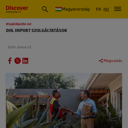
Magyarország
EN
HU
#SzállításDhl-lel
DHL IMPORT SZOLGÁLTATÁSOK
2024. június 13.
Megosztás