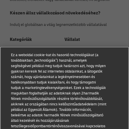
Készen állsz vállalkozásod növekedéséhez?
Indulj el globálisan a világ legnemzetközibb vállalatával
Kategóriák
Vállalat
Kisvállalati tanácsadás
Rólunk
Ez a weboldal cookie-kat és hasonló technológiákat (a
Kapcsolat
továbbiakban „technológiák”) használ, amelyek
E-kereskedelmi
segítségével például meg tudjuk határozni azt, hogy milyen
tanácsadás
Sajtóközlemények
gyakran keresik fel az internetes oldalainkat, a látogatók
számát, hogy ajánlatainkat a legkényelmesebben és
B2B tanácsadás
Fenntarthatóság
hatékonyabban tudjuk kialakítani, és hogy támogatni
tudjuk a marketingtevékenységeinket. Ezek a technológiák
Logisztikai tanácsadás
Jogi nyilatkozat
magukban foglalhatják az adatoknak olyan 2harmadik
félnek minősülőszolgáltatók részére történőtovábbítását,
Hírek és betekintések
Használat feltételek
akiknek az országában nincs kellőszintűadatvédelem (mint
például az Egyesült Államok). További információt,
Szállítás DHL-lel
Adatvédelmi nyilatkozat
beleértve az adatok harmadik félnek minősülőszolgáltató
általi kezelését és hozzájárulásának
Cookie beállítások
tetszőlegesidőpontbantörténővisszavonásával kapcsolatos