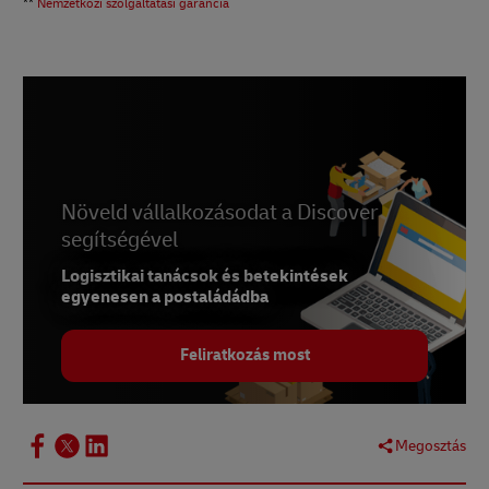
**
Nemzetközi szolgáltatási garancia
Növeld vállalkozásodat a Discover
segítségével
Logisztikai tanácsok és betekintések
egyenesen a postaládádba
Feliratkozás most
Megosztás