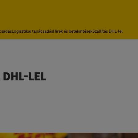
csadás
Logisztikai tanácsadás
Hírek és betekintések
Szállítás DHL-lel
 DHL-LEL