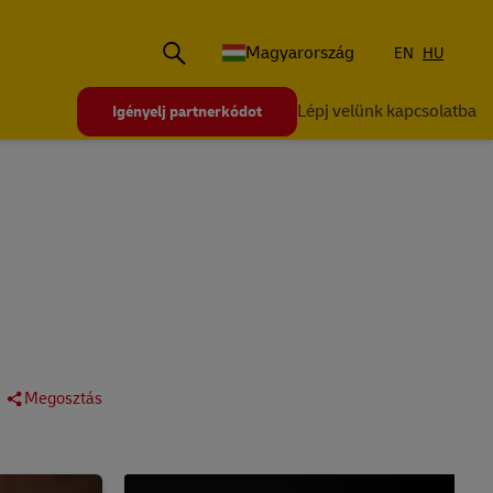
Magyarország
EN
HU
Lépj velünk kapcsolatba
Igényelj partnerkódot
Megosztás