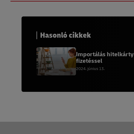
Hasonló cikkek
Importálás hitelkárt
fizetéssel
2024. június 13.
Lábléc