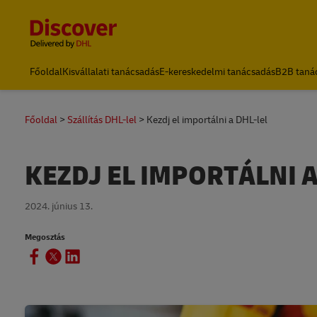
Content and Navigation
Főoldal
Kisvállalati tanácsadás
E-kereskedelmi tanácsadás
B2B taná
Főoldal
Szállítás DHL-lel
Kezdj el importálni a DHL-lel
KEZDJ EL IMPORTÁLNI A
2024. június 13.
Megosztás