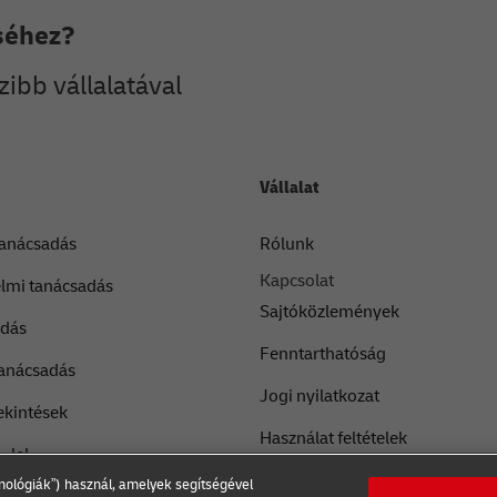
séhez?
zibb vállalatával
Vállalat
 tanácsadás
Rólunk
Kapcsolat
lmi tanácsadás
Sajtóközlemények
adás
Fenntarthatóság
tanácsadás
Jogi nyilatkozat
ekintések
Használat feltételek
-lel
Adatvédelmi nyilatkozat
nológiák”) használ, amelyek segítségével