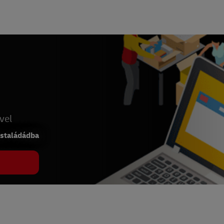
vel
ostaládádba