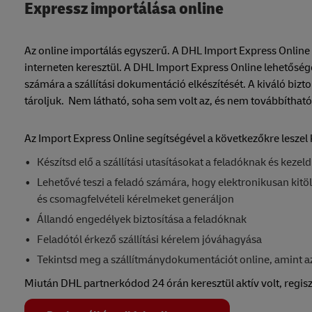
Expressz importálása online
Az online importálás egyszerű. A DHL Import Express Online tel
interneten keresztül. A DHL Import Express Online lehetősé
számára a szállítási dokumentáció elkészítését. A kiváló b
tároljuk. Nem látható, soha sem volt az, és nem továbbíthat
Az Import Express Online segítségével a következőkre leszel 
Készítsd elő a szállítási utasításokat a feladóknak és kezeld
Lehetővé teszi a feladó számára, hogy elektronikusan kitölt
és csomagfelvételi kérelmeket generáljon
Állandó engedélyek biztosítása a feladóknak
Feladótól érkező szállítási kérelem jóváhagyása
Tekintsd meg a szállítmánydokumentációt online, amint azt
Miután DHL partnerkódod 24 órán keresztül aktív volt, regisz