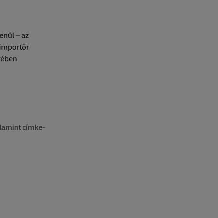
enül – az
 importőr
rében
alamint címke-