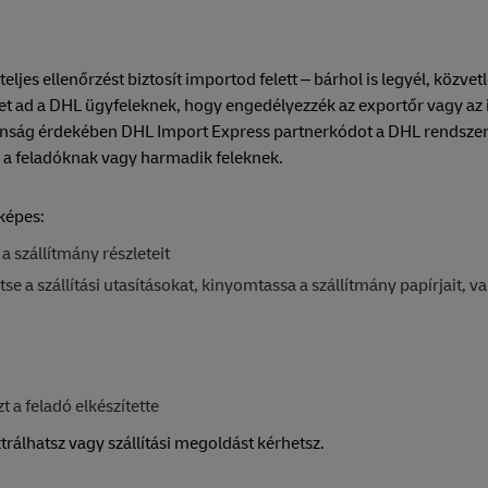
jes ellenőrzést biztosít importod felett – bárhol is legyél, közvetl
get ad a DHL ügyfeleknek, hogy engedélyezzék az exportőr vagy az
iztonság érdekében DHL Import Express partnerkódot a DHL rendsze
ó a feladóknak vagy harmadik feleknek.
képes:
 a szállítmány részleteit
se a szállítási utasításokat, kinyomtassa a szállítmány papírjait, v
 a feladó elkészítette
trálhatsz vagy szállítási megoldást kérhetsz.