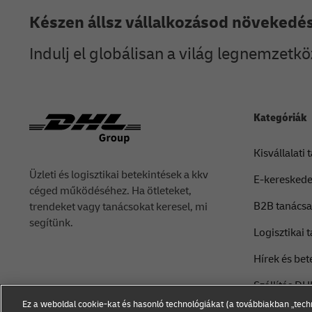
Készen állsz vállalkozásod növekedé
Indulj el globálisan a világ legnemzetkö
Kategóriák
Kisvállalati
Üzleti és logisztikai betekintések a kkv
E-kereskede
céged működéséhez. Ha ötleteket,
B2B tanács
trendeket vagy tanácsokat keresel, mi
segítünk.
Logisztikai 
Hírek és bet
Szállítás DHL
Ez a weboldal cookie-kat és hasonló technológiákat (a továbbiakban „tech