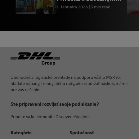
daniam a poplatkom
1. februára 2026
5 min read
Päta
Obchodné a logistické prehľady na podporu vášho MSP. Ak
hľadáte nápady, trendy alebo rady, ako si udržať náskok, máme
pre vás riešenie.
Ste pripravení rozvíjať svoje podnikanie?
Pripojte sa ku komunite Discover ešte dnes.
Kategórie
Spoločnosť