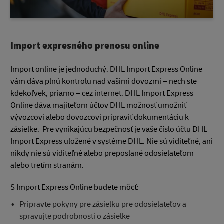
Import expresného prenosu online
Import online je jednoduchý. DHL Import Express Online
vám dáva plnú kontrolu nad vašimi dovozmi – nech ste
kdekoľvek, priamo – cez internet. DHL Import Express
Online dáva majiteľom účtov DHL možnosť umožniť
vývozcovi alebo dovozcovi pripraviť dokumentáciu k
zásielke. Pre vynikajúcu bezpečnosť je vaše číslo účtu DHL
Import Express uložené v systéme DHL. Nie sú viditeľné, ani
nikdy nie sú viditeľné alebo preposlané odosielateľom
alebo tretím stranám.
S Import Express Online budete môcť:
Pripravte pokyny pre zásielku pre odosielateľov a
spravujte podrobnosti o zásielke