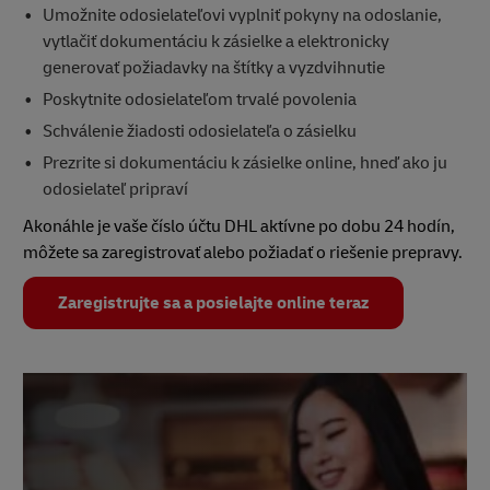
Umožnite odosielateľovi vyplniť pokyny na odoslanie,
vytlačiť dokumentáciu k zásielke a elektronicky
generovať požiadavky na štítky a vyzdvihnutie
Poskytnite odosielateľom trvalé povolenia
Schválenie žiadosti odosielateľa o zásielku
Prezrite si dokumentáciu k zásielke online, hneď ako ju
odosielateľ pripraví
Akonáhle je vaše číslo účtu DHL aktívne po dobu 24 hodín,
môžete sa zaregistrovať alebo požiadať o riešenie prepravy.
Zaregistrujte sa a posielajte online teraz