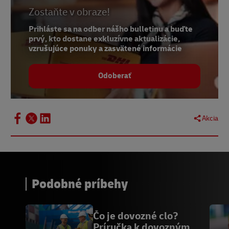
Zostaňte v obraze!
Prihláste sa na odber nášho bulletinu a buďte
prvý, kto dostane exkluzívne aktualizácie,
vzrušujúce ponuky a zasvätené informácie
Odoberať
Akcia
Podobné príbehy
Čo je dovozné clo?
Príručka k dovozným