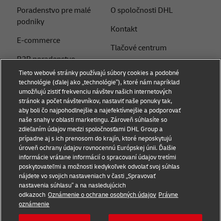
Poradenstvo pre malé
O spoločnosti DHL
podniky
Kontakt
E-commerce
Tlačové centrum
B2B poradenstvo
Udržateľnosť
Tieto webové stránky používajú súbory cookies a podobné
Logistické poradenstvo
technológie (ďalej ako „technológie“), ktoré nám napríklad
Právne upozornenie
umožňujú zistiť frekvenciu návštev našich internetových
Novinky a postrehy
stránok a počet návštevníkov, nastaviť naše ponuky tak,
Podmienky používania
aby boli čo najpohodlnejšie a najefektívnejšie a podporovať
Preprava s DHL
naše snahy v oblasti marketingu. Zároveň súhlasíte so
Súkromie
zdieľaním údajov medzi spoločnosťami DHL Group a
Service Point
prípadne aj s ich prenosom do krajín, ktoré neposkytujú
Dokumenty
úroveň ochrany údajov rovnocennú Európskej únii. Ďalšie
Poslať zásielku
informácie vrátane informácií o spracovaní údajov tretími
Nastavenia súborov
poskytovateľmi a možnosti kedykoľvek odvolať svoj súhlas
cookie
nájdete vo svojich nastaveniach v časti „Spravovať
nastavenia súhlasu“ a na nasledujúcich
odkazoch
Oznámenie o ochrane osobných údajov
Právne
Sledujte nás
oznámenie