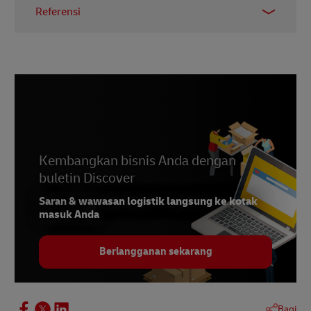
Referensi
1
didici
2
TalkshopLive
3
Statista
4
Buku Pitch
Kembangkan bisnis Anda dengan
buletin Discover
Saran & wawasan logistik langsung ke kotak
masuk Anda
Berlangganan sekarang
Bagi