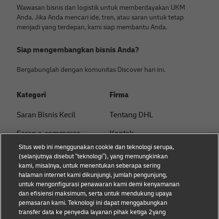
Wawasan bisnis dan logistik untuk memberdayakan UKM
Anda. Jika Anda mencari ide, tren, atau saran untuk tetap
menjadi yang terdepan, kami siap membantu Anda.
Siap mengembangkan bisnis Anda?
Bergabunglah dengan komunitas Discover hari ini.
Kategori
Firma
Saran Bisnis Kecil
Tentang DHL
Saran e-commerce
Kontak
Situs web ini menggunakan cookie dan teknologi serupa,
Saran B2B
Pusat Pers
(selanjutnya disebut “teknologi”), yang memungkinkan
kami, misalnya, untuk menentukan seberapa sering
Saran logistik
Keberlanjutan
halaman internet kami dikunjungi, jumlah pengunjung,
untuk mengonfigurasi penawaran kami demi kenyamanan
Tentang DHL
Pemberitahuan hukum
dan efisiensi maksimum, serta untuk mendukung upaya
pemasaran kami. Teknologi ini dapat menggabungkan
Pengiriman dengan DHL
Ketentuan penggunaan
transfer data ke penyedia layanan pihak ketiga 2yang