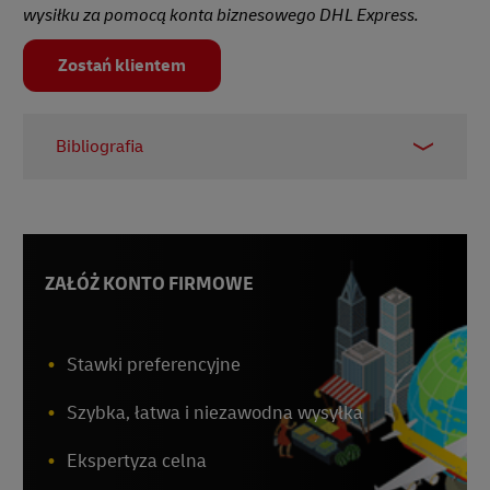
wysiłku za pomocą konta biznesowego DHL Express.
Zostań klientem
Bibliografia
1 -
Irish Examiner
, 2024
2 -
Reuters
, 2024
3 -
Alibaba
ZAŁÓŻ KONTO FIRMOWE
4 -
Tmall Global
5 - Focus, 2024
Stawki preferencyjne
Szybka, łatwa i niezawodna wysyłka
Ekspertyza celna