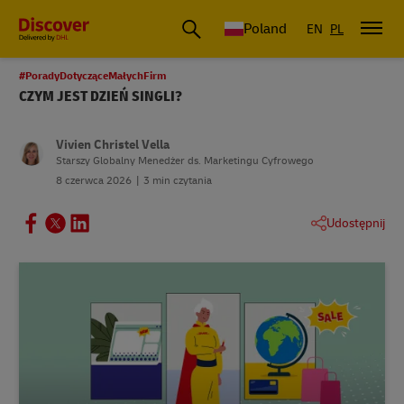
Poland
EN
PL
#PoradyDotycząceMałychFirm
CZYM JEST DZIEŃ SINGLI?
Vivien Christel Vella
Starszy Globalny Menedżer ds. Marketingu Cyfrowego
8 czerwca 2026
3 min czytania
Udostępnij