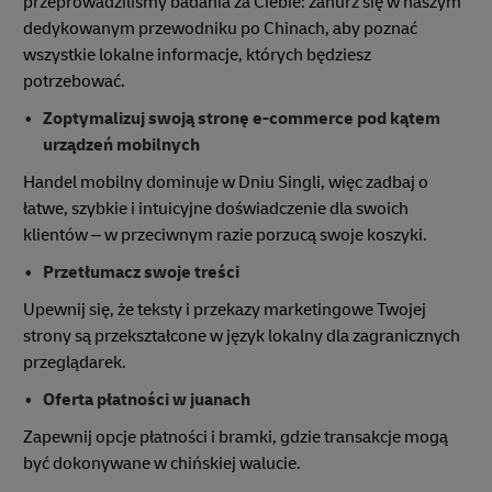
przeprowadziliśmy badania za Ciebie: zanurz się w naszym
dedykowanym przewodniku po Chinach, aby poznać
wszystkie lokalne informacje, których będziesz
potrzebować.
Zoptymalizuj swoją stronę e-commerce pod kątem
urządzeń mobilnych
Handel mobilny dominuje w Dniu Singli, więc zadbaj o
łatwe, szybkie i intuicyjne doświadczenie dla swoich
klientów – w przeciwnym razie porzucą swoje koszyki.
Przetłumacz swoje treści
Upewnij się, że teksty i przekazy marketingowe Twojej
strony są przekształcone w język lokalny dla zagranicznych
przeglądarek.
Oferta płatności w juanach
Zapewnij opcje płatności i bramki, gdzie transakcje mogą
być dokonywane w chińskiej walucie.