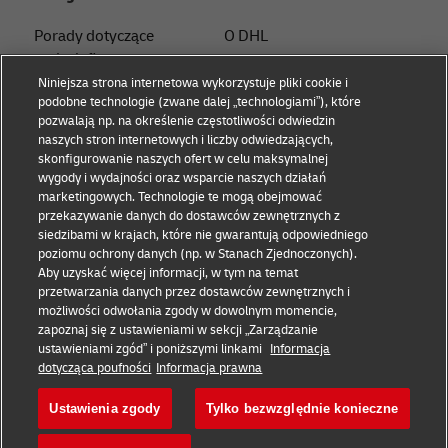
Porady dotyczące
O DHL
małych firm
Skontaktuj się z nami
Niniejsza strona internetowa wykorzystuje pliki cookie i
Porady dotyczące e-
podobne technologie (zwane dalej „technologiami”), które
Centrum prasowe
commerce
pozwalają np. na określenie częstotliwości odwiedzin
naszych stron internetowych i liczby odwiedzających,
Zrównoważony rozwój
Eksperckie porady B2B
skonfigurowanie naszych ofert w celu maksymalnej
wygody i wydajności oraz wsparcie naszych działań
Informacje prawne
Porady logistyczne
marketingowych. Technologie te mogą obejmować
przekazywanie danych do dostawców zewnętrznych z
Warunki korzystania
Wiedza i inspiracje
siedzibami w krajach, które nie gwarantują odpowiedniego
poziomu ochrony danych (np. w Stanach Zjednoczonych).
Polityka prywatności
Wysyłka z DHL
Aby uzyskać więcej informacji, w tym na temat
przetwarzania danych przez dostawców zewnętrznych i
Ciasteczka
możliwości odwołania zgody w dowolnym momencie,
zapoznaj się z ustawieniami w sekcji „Zarządzanie
+
ustawieniami zgód” i poniższymi linkami
Informacja
Śledź nas
dotycząca poufności
Informacja prawna
Ustawienia zgody
Tylko bezwzględnie konieczne