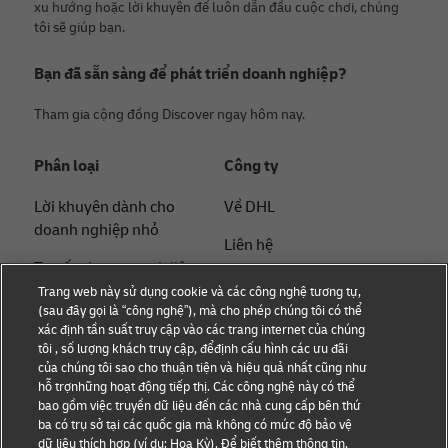
xu hướng hoặc lời khuyên để luôn dẫn đầu cuộc chơi, chúng
tôi sẽ giúp bạn.
Bạn đã sẵn sàng để phát triển doanh nghiệp?
Tham gia cộng đồng Discover ngay hôm nay.
Phân loại
Công ty
Lời khuyên dành cho
Về DHL
doanh nghiệp nhỏ
Liên hệ
Tư vấn thương mại điện
Thông cáo báo chí
tử
Trang web này sử dụng cookie và các công nghệ tương tự,
(sau đây gọi là “công nghệ”), mà cho phép chúng tôi có thể
Tính bền vững
Tư vấn B2B
xác định tần suất truy cập vào các trang internet của chúng
tôi , số lượng khách truy cập, đểđịnh cấu hình các ưu đãi
Thông báo pháp lý
Tư vấn logistics
của chúng tôi sao cho thuận tiện và hiệu quả nhất cũng như
hỗ trợnhững hoạt động tiếp thị. Các công nghệ này có thể
Điều khoản sử dụng
Tin tức & Thông tin chi
bao gồm việc truyền dữ liệu đến các nhà cung cấp bên thứ
ba có trụ sở tại các quốc gia mà không có mức độ bảo vệ
tiết
Quyền riêng tư
dữ liệu thích hợp (ví dụ: Hoa Kỳ). Để biết thêm thông tin,