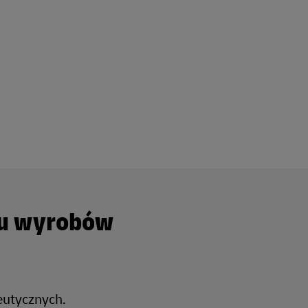
ku wyrobów
eutycznych.