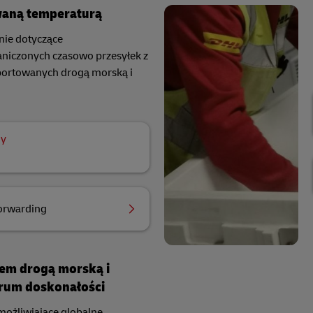
waną temperaturą
nie dotyczące
niczonych czasowo przesyłek z
portowanych drogą morską i
dy
orwarding
tem drogą morską i
trum doskonałości
ożliwiające globalne