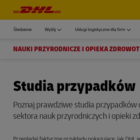
Nawigacja
i
ROZPOCZNIJ WYSYŁKĘ
USŁUGI LOGISTYCZNE DLA FIRM
Dowiedz
treść
Zaloguj się do
Nasza dywizja Supply Chain tworzy niestandardowe rozwiąz
MyDHL+
Dokument
Śledzenie
Wyślij
Usługi logistyczne dla firm
Poproś o wycenę
Dowiedz się, dlaczego DHL Supply Chain to Twój idealny z
DHL Express Commerce Solution
logistycznych (3PL).
NAUKI PRZYRODNICZE I OPIEKA ZDROWO
ROZPOCZNIJ WYSYŁKĘ
USŁUGI LOGISTYCZNE DLA FIRM
Dowiedz
Zaloguj się do
DHL24
Wyślij teraz
Dostarczan
Nasza dywizja Supply Chain tworzy niestandardowe rozwiąz
Odkryj DHL Supply Chain
Dokument
MyDHL+
Główne podsektory
myDHLi
Poproś o wycenę
Dowiedz się, dlaczego DHL Supply Chain to Twój idealny z
Wysyłki ilo
DHL Express Commerce Solution
Studia przypadków
logistycznych (3PL).
Wyroby farmaceutyczne
Poproś o konto biznesowe
myDHLFreight
Bezpośredni
DHL24
Specjalistyczne produkty farmaceutyczne
Wyślij teraz
DHL Active Tracing
Dostarczan
Poznaj prawdziwe studia przypadków d
Odkryj DHL Supply Chain
myDHLi
Wyroby medyczne
MySupplyChain
sektora nauk przyrodniczych i opieki z
Wysyłki ilo
Poproś o konto biznesowe
myDHLFreight
Testy kliniczne
MyGTS
Bezpośredni
DHL Active Tracing
Przeglądaj faktyczne przykłady pokazujące, jak DHL w
Wyroby medyczne i suplementy diety