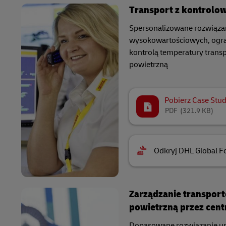
Transport z kontrolo
Spersonalizowane rozwiąza
wysokowartościowych, ogra
kontrolą temperatury trans
powietrzną​
Pobierz Case Stu
PDF
(321.9 KB)
Odkryj DHL Global F
Zarządzanie transpor
powietrzną przez cen
Dopasowane rozwiązanie um