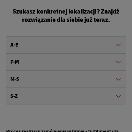
Szukasz konkretnej lokalizacji? Znajdź
rozwiązanie dla siebie już teraz.
A-E
F-M
M-S
S-Z
Stopka
Proces realizacji zamówienia w firmie - fulfillment dla