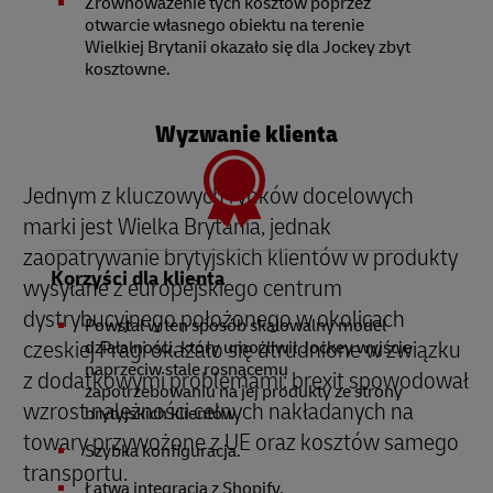
Zrównoważenie tych kosztów poprzez
otwarcie własnego obiektu na terenie
Wielkiej Brytanii okazało się dla Jockey zbyt
kosztowne.
Wyzwanie klienta
Jednym z kluczowych rynków docelowych
marki jest Wielka Brytania, jednak
zaopatrywanie brytyjskich klientów w produkty
Korzyści dla klienta
wysyłane z europejskiego centrum
dystrybucyjnego położonego w okolicach
Powstał w ten sposób skalowalny model
czeskiej Pragi okazało się utrudnione w związku
działalności, który umożliwił Jockey wyjście
naprzeciw stale rosnącemu
z dodatkowymi problemami: brexit spowodował
zapotrzebowaniu na jej produkty ze strony
wzrost należności celnych nakładanych na
brytyjskich klientów.
towary przywożone z UE oraz kosztów samego
Szybka konfiguracja.
transportu.
Łatwa integracja z Shopify.