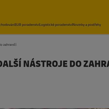
bchodování
B2B poradenství
Logistické poradenství
Novinky a postřehy
do zahraničí
DALŠÍ NÁSTROJE DO ZAHR