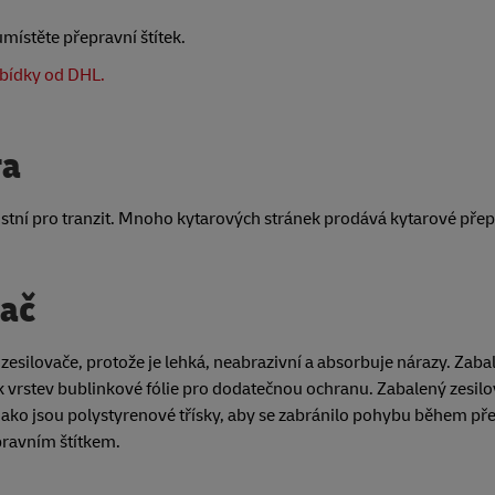
místěte přepravní štítek.
abídky od DHL.
ra
bustní pro tranzit. Mnoho kytarových stránek prodává kytarové přep
vač
silovače, protože je lehká, neabrazivní a absorbuje nárazy. Zabal
olik vrstev bublinkové fólie pro dodatečnou ochranu. Zabalený zesil
jako jsou polystyrenové třísky, aby se zabránilo pohybu během př
pravním štítkem.