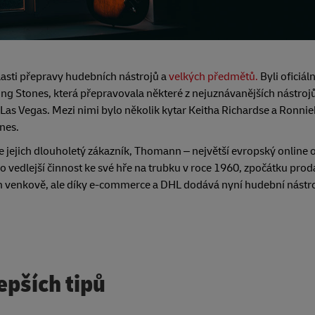
lasti přepravy hudebních nástrojů a
velkých předmětů.
Byli oficiál
ng Stones, která přepravovala některé z nejuznávanějších nástroj
po Las Vegas. Mezi nimi bylo několik kytar Keitha Richardse a Ronn
nes.
e jejich dlouholetý zákazník, Thomann – největší evropský online 
edlejší činnost ke své hře na trubku v roce 1960, zpočátku prodá
venkově, ale díky e-commerce a DHL dodává nyní hudební nást
epších tipů