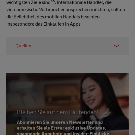
36
wichtigsten Ziele sind
. Internationale Händler, die
vietnamesische Verbraucher ansprechen möchten, sollten
die Beliebtheit des mobilen Handels beachten -
insbesondere das Einkaufen in Apps.
Quellen
1 -
Bangkok Post
, July 2021
2 -
Bangkok Post
, July 2021
3 -
Statista
, published September 2021
4 -
Statista
, published September 2021
5 -
Statista
, published September 2021
6 -
Worldometer
, February 2022
Bleiben Sie auf dem Laufenden!
7 - World Bank July 2020 data,
Wikipedia
Abonnieren Sie unseren Newsletter und
erhalten Sie als Erster exklusive Updates,
8 -
International Monetary Fund
, 2022
spannende Angebote und Insider-Einblicke