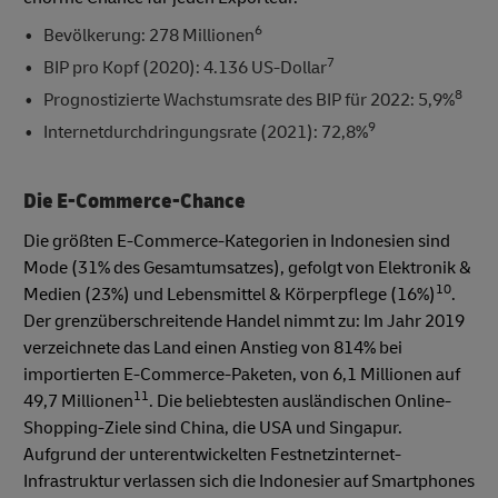
6
Bevölkerung: 278 Millionen
7
BIP pro Kopf (2020): 4.136 US-Dollar
8
Prognostizierte Wachstumsrate des BIP für 2022: 5,9%
9
Internetdurchdringungsrate (2021): 72,8%
Die E-Commerce-Chance
Die größten E-Commerce-Kategorien in Indonesien sind
Mode (31% des Gesamtumsatzes), gefolgt von Elektronik &
10
Medien (23%) und Lebensmittel & Körperpflege (16%)
.
Der grenzüberschreitende Handel nimmt zu: Im Jahr 2019
verzeichnete das Land einen Anstieg von 814% bei
importierten E-Commerce-Paketen, von 6,1 Millionen auf
11
49,7 Millionen
. Die beliebtesten ausländischen Online-
Shopping-Ziele sind China, die USA und Singapur.
Aufgrund der unterentwickelten Festnetzinternet-
Infrastruktur verlassen sich die Indonesier auf Smartphones