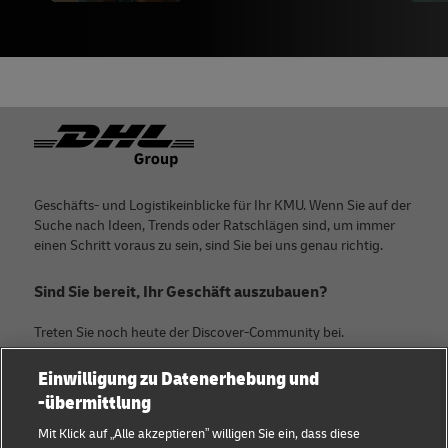
25 - World Bank July 2020 data,
Wikipedia
26 -
International Monetary Fund
, 2022
27 -
Statista
, published September 2021
28 -
Statista
, published December 2021
Footer
29 -
J P Morgan
, 2020
30 -
Worldometer
, February 2022
Geschäfts- und Logistikeinblicke für Ihr KMU. Wenn Sie auf der
31 - World Bank July 2020 data,
Wikipedia
Suche nach Ideen, Trends oder Ratschlägen sind, um immer
einen Schritt voraus zu sein, sind Sie bei uns genau richtig.
32 -
International Monetary Fund
, 2022
33 -
Statista
, published July 2021
Sind Sie bereit, Ihr Geschäft auszubauen?
34 -
J P Morgan
, 2021
Treten Sie noch heute der Discover-Community bei.
35 -
Statista
, published July 2021
Einwilligung zu Datenerhebung und
Kategorien
Firma
36 -
J P Morgan
, 2021
-übermittlung
KMU Ratgeber
Über DHL
Mit Klick auf „Alle akzeptieren” willigen Sie ein, dass diese