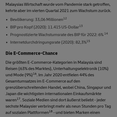
Malaysias Wirtschaft wurde vom Pandemie stark getroffen,
kehrte aber im vierten Quartal 2021 zum Wachstum zurück.
12
Bevölkerung: 33,06 Millionen
13
BIP pro Kopf (2020): 11.415 US-Dollar
14
Prognostizierte Wachstumsrate des BIP für 2022: 6%
15
Internetdurchdringungsrate (2020): 82,3%
Die E-Commerce-Chance
Die größten E-Commerce-Kategorien in Malaysia sind
Reisen (63% des Marktes), Unterhaltungselektronik (10%)
16
und Mode (9%)
. Im Jahr 2020 entfielen 44% des
Gesamtumsatzes im E-Commerce auf den
grenzüberschreitenden Handel, wobei China, Singapur und
Japan die wichtigsten internationalen Einkaufsmärkte
17
waren
. Soziale Medien sind dort äußerst beliebt - jeder
sechste Malaysier verbringt mehr als neun Stunden pro Tag
18
auf sozialen Plattformen
- und bieten Marken einen