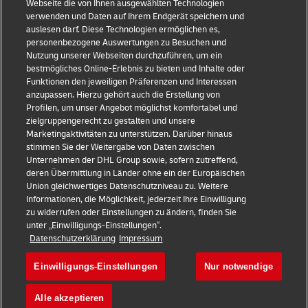
Webseite die von Ihnen ausgewählten Technologien
E-Commerce Tipps
Kontakt
verwenden und Daten auf Ihrem Endgerät speichern und
auslesen darf. Diese Technologien ermöglichen es,
B2B-Beratung
Pressezentrum
personenbezogene Auswertungen zu Besuchen und
Nutzung unserer Webseiten durchzuführen, um ein
Logistik-Beratung
Nachhaltigkeit
bestmögliches Online-Erlebnis zu bieten und Inhalte oder
Funktionen den jeweiligen Präferenzen und Interessen
Neuigkeiten & Einblicke
Rechtliche Hinweise
anzupassen. Hierzu gehört auch die Erstellung von
Profilen, um unser Angebot möglichst komfortabel und
Versand mit DHL
Nutzungsbedingungen
zielgruppengerecht zu gestalten und unsere
Marketingaktivitäten zu unterstützen. Darüber hinaus
Branchen Insights
Privatsphäre
stimmen Sie der Weitergabe von Daten zwischen
Unternehmen der DHL Group sowie, sofern zutreffend,
Betrugserkennung
deren Übermittlung in Länder ohne ein der Europäischen
Union gleichwertiges Datenschutzniveau zu. Weitere
Cookie Settings
Informationen, die Möglichkeit, jederzeit Ihre Einwilligung
zu widerrufen oder Einstellungen zu ändern, finden Sie
+
unter „Einwilligungs-Einstellungen“.
Folgen Sie uns
Datenschutzerklärung
Impressum
Einwilligungs-Einstellungen
Nur notwendige
Alle akzeptieren