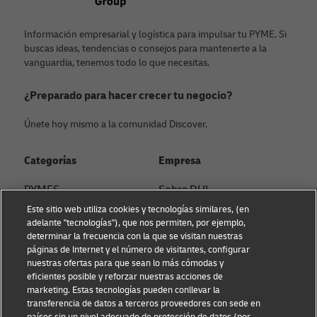
Información empresarial y logística para impulsar tu PYME. Si
buscas ideas, tendencias o consejos para mantenerte a la
vanguardia, tenemos todo lo que necesitas.
¿Preparado para hacer crecer tu negocio?
Únete hoy mismo a la comunidad Discover.
Categorías
Empresa
PYMES
Sobre DHL
Este sitio web utiliza cookies y tecnologías similares, (en
Asesoramiento en e-
Contacto
adelante "tecnologías"), que nos permiten, por ejemplo,
commerce
determinar la frecuencia con la que se visitan nuestras
Sostenibilidad
páginas de Internet y el número de visitantes, configurar
Asesoramiento B2B
nuestras ofertas para que sean lo más cómodas y
Aviso Legal
eficientes posible y reforzar nuestras acciones de
Asesoramiento logístico
marketing. Estas tecnologías pueden conllevar la
Condiciones de uso
transferencia de datos a terceros proveedores con sede en
Noticias & Insights