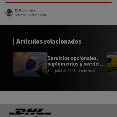
DHL Express
Discover Content Team
Artículos relacionados
Servicios opcionales,
suplementos y servicios
aduaneros
3 de julio de 2023
2 min read
Pie de página