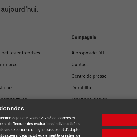
aujourd’hui.
Compagnie
 petites entreprises
À propos de DHL
commerce
Contact
Centre de presse
stique
Durabilité
t perspectives
Mentions légales
e données
avec DHL
Conditions d’utilisation
s technologies que vous avez sélectionnées et
Vie privée
ent d'effectuer des évaluations individualisées
meilleure expérience en ligne possible et d'adapter
Cookie Settings
tilisateurs. Cela inclut également la création de