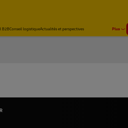
l B2B
Conseil logistique
Actualités et perspectives
Plus
R