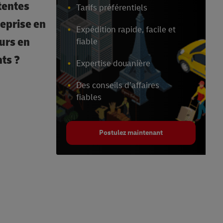
tentes
Tarifs préférentiels
reprise en
Expédition rapide, facile et
eurs en
fiable
nts ?
Expertise douanière
Des conseils d’affaires
fiables
Postulez maintenant