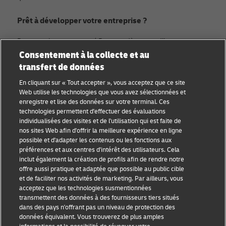
Prêt à développer votre entreprise ?
Rejoignez la communauté Discover dès aujourd’hui.
Consentement à la collecte et au
transfert de données
Catégories
Compagnie
En cliquant sur « Tout accepter », vous acceptez que ce site
Conseils aux petites
À propos de DHL
Web utilise les technologies que vous avez sélectionnées et
entreprises
enregistre et lise des données sur votre terminal. Ces
Contact
technologies permettent d'effectuer des évaluations
Conseil e-commerce
individualisées des visites et de l'utilisation qui est faite de
Centre de presse
nos sites Web afin d'offrir la meilleure expérience en ligne
Conseil B2B
possible et d'adapter les contenus ou les fonctions aux
Durabilité
préférences et aux centres d'intérêt des utilisateurs. Cela
Conseil logistique
inclut également la création de profils afin de rendre notre
Mentions légales
offre aussi pratique et adaptée que possible au public cible
Actualités et
et de faciliter nos activités de marketing. Par ailleurs, vous
Conditions d’utilisation
perspectives
acceptez que les technologies susmentionnées
transmettent des données à des fournisseurs tiers situés
Vie privée
Expédition avec DHL
dans des pays n'offrant pas un niveau de protection des
données équivalent. Vous trouverez de plus amples
Cookie Settings