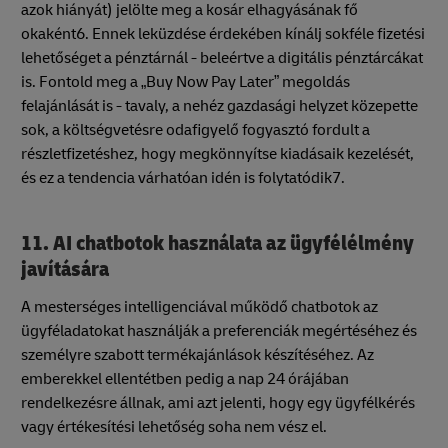
azok hiányát) jelölte meg a kosár elhagyásának fő
okaként6. Ennek leküzdése érdekében kínálj sokféle fizetési
lehetőséget a pénztárnál - beleértve a digitális pénztárcákat
is. Fontold meg a „Buy Now Pay Later” megoldás
felajánlását is - tavaly, a nehéz gazdasági helyzet közepette
sok, a költségvetésre odafigyelő fogyasztó fordult a
részletfizetéshez, hogy megkönnyítse kiadásaik kezelését,
és ez a tendencia várhatóan idén is folytatódik7.
11. AI chatbotok használata az ügyfélélmény
javítására
A mesterséges intelligenciával működő chatbotok az
ügyféladatokat használják a preferenciák megértéséhez és
személyre szabott termékajánlások készítéséhez. Az
emberekkel ellentétben pedig a nap 24 órájában
rendelkezésre állnak, ami azt jelenti, hogy egy ügyfélkérés
vagy értékesítési lehetőség soha nem vész el.