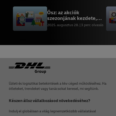
Ősz: az akciók
szezonjának kezdete,
hogyan készüljünk fel rá
2025. augusztus 28.
3 perc olvasás
Lábléc
Üzleti és logisztikai betekintések a kkv céged működéséhez. Ha
ötleteket, trendeket vagy tanácsokat keresel, mi segítünk.
Készen állsz vállalkozásod növekedéséhez?
Indulj el globálisan a világ legnemzetközibb vállalatával