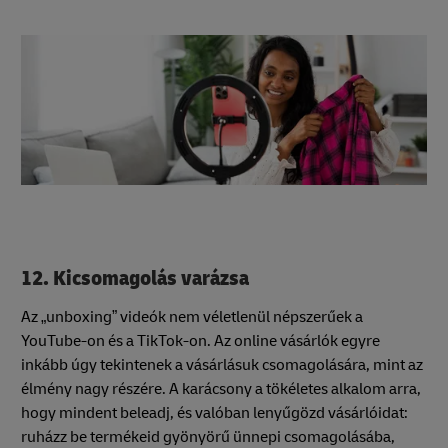
12. Kicsomagolás varázsa
Az „unboxing” videók nem véletlenül népszerűek a
YouTube-on és a TikTok-on. Az online vásárlók egyre
inkább úgy tekintenek a vásárlásuk csomagolására, mint az
élmény nagy részére. A karácsony a tökéletes alkalom arra,
hogy mindent beleadj, és valóban lenyűgözd vásárlóidat:
ruházz be termékeid gyönyörű ünnepi csomagolásába,