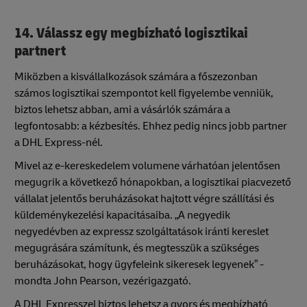
14. Válassz egy megbízható logisztikai
partnert
Miközben a kisvállalkozások számára a főszezonban
számos logisztikai szempontot kell figyelembe venniük,
biztos lehetsz abban, ami a vásárlók számára a
legfontosabb: a kézbesítés. Ehhez pedig nincs jobb partner
a DHL Express-nél.
Mivel az e-kereskedelem volumene várhatóan jelentősen
megugrik a következő hónapokban, a logisztikai piacvezető
vállalat jelentős beruházásokat hajtott végre szállítási és
küldeménykezelési kapacitásaiba. „A negyedik
negyedévben az expressz szolgáltatások iránti kereslet
megugrására számítunk, és megtesszük a szükséges
beruházásokat, hogy ügyfeleink sikeresek legyenek” -
mondta John Pearson, vezérigazgató.
A DHL Expresszel biztos lehetsz a gyors és megbízható