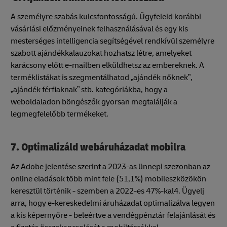
A személyre szabás kulcsfontosságú. Ügyfeleid korábbi
vásárlási előzményeinek felhasználásával és egy kis
mesterséges intelligencia segítségével rendkívül személyre
szabott ajándékkalauzokat hozhatsz létre, amelyeket
karácsony előtt e-mailben elküldhetsz az embereknek. A
terméklistákat is szegmentálhatod „ajándék nőknek”,
„ajándék férfiaknak” stb. kategóriákba, hogy a
weboldaladon böngészők gyorsan megtalálják a
legmegfelelőbb termékeket.
7. Optimalizáld webáruházadat mobilra
Az Adobe jelentése szerint a 2023-as ünnepi szezonban az
online eladások több mint fele (51,1%) mobileszközökön
keresztül történik - szemben a 2022-es 47%-kal4. Ügyelj
arra, hogy e-kereskedelmi áruházadat optimalizálva legyen
a kis képernyőre - beleértve a vendégpénztár felajánlását és