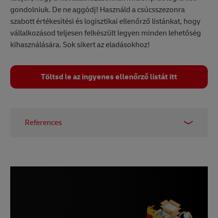
gondolniuk. De ne aggódj! Használd a csúcsszezonra
szabott értékesítési és logisztikai ellenőrző listánkat, hogy
vállalkozásod teljesen felkészült legyen minden lehetőség
kihasználására. Sok sikert az eladásokhoz!
Töltsd le az ingyenes ellenőrző listát itt
References
1, 7 –
Forbes, January 2024
2 –
LinkedIn, January 2023
3 –
Shopify, April 2024
4 –
Adobe, January 2024
5 –
Invespcro, January 2024