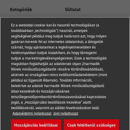
Kategóriák
Vállalat
Kisvállalati tanácsadás
Rólunk
Ez a weboldal cookie-kat és hasonló technológiákat (a
Kapcsolat
továbbiakban „technológiák”) használ, amelyek
E-kereskedelmi
segítségével például meg tudjuk határozni azt, hogy milyen
tanácsadás
Sajtóközlemények
gyakran keresik fel az internetes oldalainkat, a látogatók
számát, hogy ajánlatainkat a legkényelmesebben és
B2B tanácsadás
Fenntarthatóság
hatékonyabban tudjuk kialakítani, és hogy támogatni
tudjuk a marketingtevékenységeinket. Ezek a technológiák
Logisztikai tanácsadás
Jogi nyilatkozat
magukban foglalhatják az adatoknak olyan 2harmadik
félnek minősülőszolgáltatók részére történőtovábbítását,
Hírek és betekintések
Használat feltételek
akiknek az országában nincs kellőszintűadatvédelem (mint
például az Egyesült Államok). További információt,
Szállítás DHL-lel
Adatvédelmi nyilatkozat
beleértve az adatok harmadik félnek minősülőszolgáltató
általi kezelését és hozzájárulásának
Cookie beállítások
tetszőlegesidőpontbantörténővisszavonásával kapcsolatos
jogát, a „Hozzájárulási beállítások kezelése” alatti
beállításoknál, valamint az alábbi hivatkozásokon talál
Kövess minket
Adatvédelmi nyilatkozat
Jogi nyilatkozat
Hozzájárulás beállításai
Csak feltétlenül szükséges