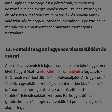
kínálj ajándékcsomagolást a pénztárnál, és mellékelj
köszönőlevelet a megrendelésekhez. Ezeket a személyes
érintéseket a vásárlók értékelni fogják, és növelik annak
valószínűségét, hogy a közösségi médiában is posztolnak a
márkádról. Bónuszpont a fenntartható csomagolás
használata.
13. Fontold meg az ingyenes visszaküldést és
cserét
A termékvisszavételek fájdalmasak, de nem lehet figyelmen
kívül hagyni őket - a
visszaküldési szabályok
a fogyasztók
82%-ának vásárlási döntését befolyásolják8. Az ingyenessé
tételük nagy elkötelezettséget jelent minden kisvállalkozás
számára, de mérlegelni kell az ezzel ösztönzött
többletértékesítésekkel szemben. Bárhogy is dönts,
gondoskodj arról, hogy a visszaküldési politika világos és
alapos legyen.