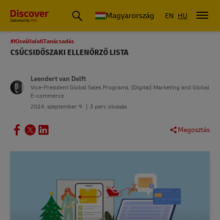
Magyarország
EN
HU
#KisvállalatiTanácsadás
CSÚCSIDŐSZAKI ELLENŐRZŐ LISTA
Leendert van Delft
Vice-President Global Sales Programs, (Digital) Marketing and Global
E-commerce
2024. szeptember 9.
3 perc olvasás
Megosztás