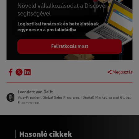
6 –
Növeld vállalkozásodat a Discover
Statista, May 2023
segítségével
8 –
Retail Dive, March 2024
Logisztikai tanácsok és betekintések
egyenesen a postaládádba
Feliratkozás most
Megosztás
Leendert van Delft
Vice-President Global Sales Programs, (Digital) Marketing and Global
E-commerce
Hasonló cikkek