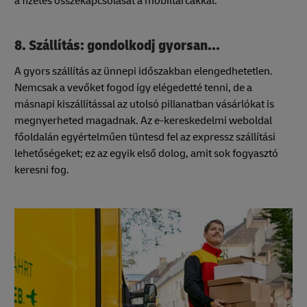
a fizetés összekapcsolását a mobiltárcákkal.
8. Szállítás: gondolkodj gyorsan...
A gyors szállítás az ünnepi időszakban elengedhetetlen.
Nemcsak a vevőket fogod így elégedetté tenni, de a
másnapi kiszállítással az utolsó pillanatban vásárlókat is
megnyerheted magadnak. Az e-kereskedelmi weboldal
főoldalán egyértelműen tüntesd fel az expressz szállítási
lehetőségeket; ez az egyik első dolog, amit sok fogyasztó
keresni fog.