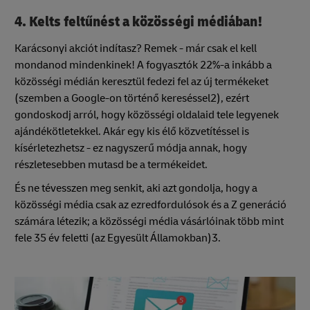
4. Kelts feltűnést a közösségi médiában!
Karácsonyi akciót indítasz? Remek - már csak el kell
mondanod mindenkinek! A fogyasztók 22%-a inkább a
közösségi médián keresztül fedezi fel az új termékeket
(szemben a Google-on történő kereséssel2), ezért
gondoskodj arról, hogy közösségi oldalaid tele legyenek
ajándékötletekkel. Akár egy kis élő közvetítéssel is
kísérletezhetsz - ez nagyszerű módja annak, hogy
részletesebben mutasd be a termékeidet.
És ne tévesszen meg senkit, aki azt gondolja, hogy a
közösségi média csak az ezredfordulósok és a Z generáció
számára létezik; a közösségi média vásárlóinak több mint
fele 35 év feletti (az Egyesült Államokban)3.