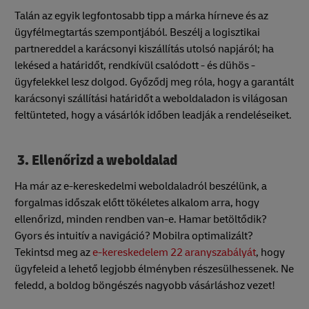
Talán az egyik legfontosabb tipp a márka hírneve és az
ügyfélmegtartás szempontjából. Beszélj a logisztikai
partnereddel a karácsonyi kiszállítás utolsó napjáról; ha
lekésed a határidőt, rendkívül csalódott - és dühös -
ügyfelekkel lesz dolgod. Győződj meg róla, hogy a garantált
karácsonyi szállítási határidőt a weboldaladon is világosan
feltünteted, hogy a vásárlók időben leadják a rendeléseiket.
3. Ellenőrizd a weboldalad
Ha már az e-kereskedelmi weboldaladról beszélünk, a
forgalmas időszak előtt tökéletes alkalom arra, hogy
ellenőrizd, minden rendben van-e. Hamar betöltődik?
Gyors és intuitív a navigáció? Mobilra optimalizált?
Tekintsd meg az
e-kereskedelem 22 aranyszabályát
, hogy
ügyfeleid a lehető legjobb élményben részesülhessenek. Ne
feledd, a boldog böngészés nagyobb vásárláshoz vezet!