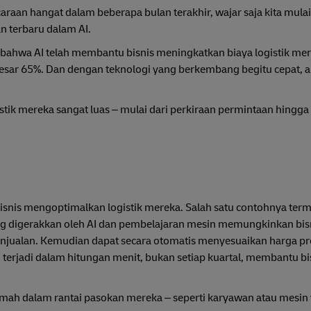
araan hangat dalam beberapa bulan terakhir, wajar saja kita mula
n terbaru dalam AI.
hwa AI telah membantu bisnis meningkatkan biaya logistik mer
sebesar 65%. Dan dengan teknologi yang berkembang begitu cepat,
ik mereka sangat luas – mulai dari perkiraan permintaan hingga
snis mengoptimalkan logistik mereka. Salah satu contohnya ter
yang digerakkan oleh AI dan pembelajaran mesin memungkinkan b
enjualan. Kemudian dapat secara otomatis menyesuaikan harga p
terjadi dalam hitungan menit, bukan setiap kuartal, membantu bi
 lemah dalam rantai pasokan mereka – seperti karyawan atau mesin