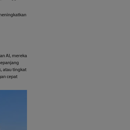
 meningkatkan
an AI, mereka
 sepanjang
 atau tingkat
gan cepat