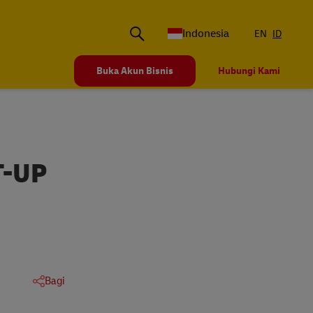
Indonesia
EN
ID
Buka Akun Bisnis
Hubungi Kami
T-UP
Bagi