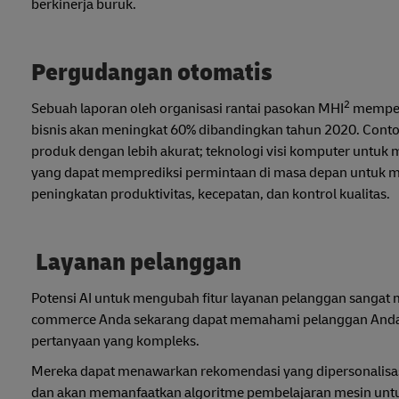
berkinerja buruk.
Pergudangan otomatis
2
Sebuah laporan oleh organisasi rantai pasokan MHI
memperk
bisnis akan meningkat 60% dibandingkan tahun 2020. Con
produk dengan lebih akurat; teknologi visi komputer untuk 
yang dapat memprediksi permintaan di masa depan untuk men
peningkatan produktivitas, kecepatan, dan kontrol kualitas.
Layanan pelanggan
Potensi AI untuk mengubah fitur layanan pelanggan sangat men
commerce Anda sekarang dapat memahami pelanggan Anda d
pertanyaan yang kompleks.
Mereka dapat menawarkan rekomendasi yang dipersonalisas
dan akan memanfaatkan algoritme pembelajaran mesin unt