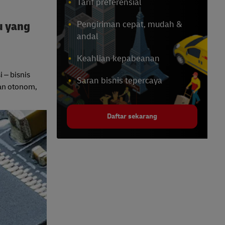
Tarif preferensial
u yang
Pengiriman cepat, mudah &
andal
Keahlian kepabeanan
 – bisnis
Saran bisnis tepercaya
man otonom,
Daftar sekarang