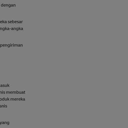
i dengan
eka sebesar
 angka-angka
 pengiriman
masuk
isnis membuat
roduk mereka
snis
 yang