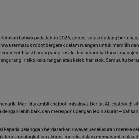
irakan bahwa pada tahun 2026, adopsi solusi gudang bertenaga
tohnya termasuk robot bergerak dalam ruangan untuk memilih d
mengidentifikasi barang yang rusak; dan perangkat lunak manajem
gurangi risiko kekurangan atau kelebihan stok. Semua itu berar
arik. Mari kita ambil chatbot, misalnya. Berkat AI, chatbot di si
engan lebih baik, dan merespons dengan lebih akurat – bahkan
i kepada pelanggan berdasarkan riwayat penelusuran mereka s
uk terus meningkatkan akurasi mereka dalam memahami maksud