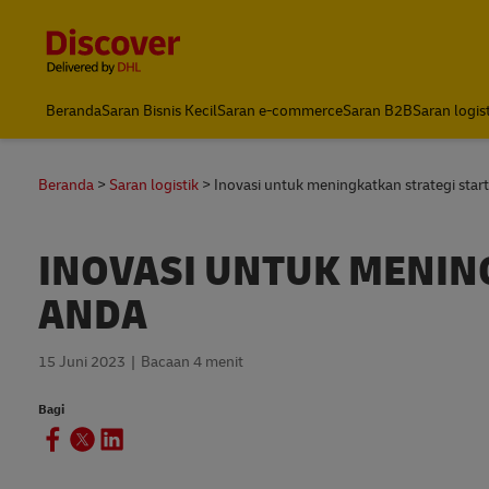
Content and Navigation
DHL Express Indonesia
Beranda
Saran Bisnis Kecil
Saran e-commerce
Saran B2B
Saran logis
Beranda
Saran logistik
Inovasi untuk meningkatkan strategi star
INOVASI UNTUK MENIN
ANDA
15 Juni 2023
Bacaan 4 menit
Bagi