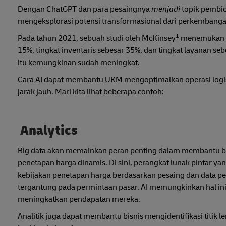
Dengan ChatGPT dan para pesaingnya
menjadi
topik pembic
mengeksplorasi potensi transformasional dari perkembanga
1
Pada tahun 2021, sebuah studi oleh McKinsey
menemukan ba
15%, tingkat inventaris sebesar 35%, dan tingkat layanan 
itu kemungkinan sudah meningkat.
Cara AI dapat membantu UKM mengoptimalkan operasi logist
jarak jauh. Mari kita lihat beberapa contoh:
Analytics
Big data akan memainkan peran penting dalam membantu bi
penetapan harga dinamis. Di sini, perangkat lunak pintar 
kebijakan penetapan harga berdasarkan pesaing dan data p
tergantung pada permintaan pasar. AI memungkinkan hal ini 
meningkatkan pendapatan mereka.
Analitik juga dapat membantu bisnis mengidentifikasi titik