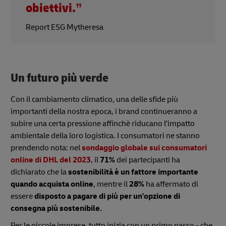
obiettivi.”
Report ESG Mytheresa
Un futuro più verde
Con il cambiamento climatico, una delle sfide più
importanti della nostra epoca, i brand continueranno a
subire una certa pressione affinchè riducano l'impatto
ambientale della loro logistica. I consumatori ne stanno
prendendo nota: nel
sondaggio globale sui consumatori
online di DHL del 2023
, il
71%
dei partecipanti ha
dichiarato che la
sostenibilità è un fattore importante
quando acquista online
, mentre il
28%
ha affermato di
essere
disposto a pagare di più per un'opzione di
consegna più sostenibile.
Per le piccole imprese, tutto inizia con un primo passo - che