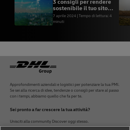
3 consigli per rendere
sostenibile il tuo sito
web
7 aprile 2024
Tempo di lettura: 4
minuti
Piè di pagina
Approfondimenti aziendali e logistici per potenziare la tua PMI.
Se sei alla ricerca di idee, tendenze o consigli per stare al passo
con i tempi, abbiamo quello che fa per te.
Sei pronto a far crescere la tua attività?
Unisciti alla community Discover oggi stesso.