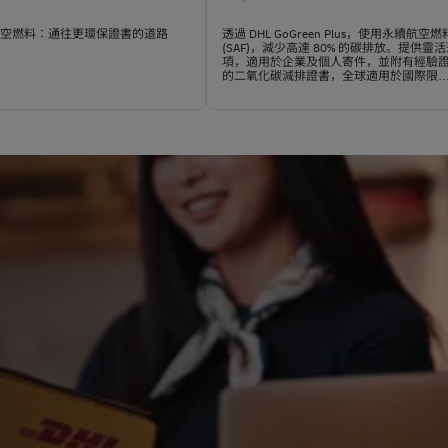
航空燃料：通往更環保證書的道路
透過 DHL GoGreen Plus，使用永續航空燃
(SAF)，減少高達 80% 的碳排放。提供靈
項，適用於企業及個人寄件，並附有經驗
的二氧化碳減排證書，全球適用於國際限
速遞服務。