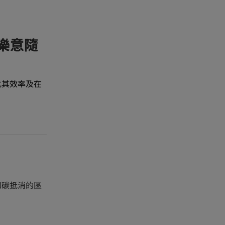
L樂意隨
化其效率及在
和碳抵消的區