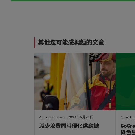
#
物
#
流
關
其他您可能感興趣的文章
建
於
議
dhl
Anna Thompson
2023年6月22日
Anna Th
減少浪費同時優化供應鏈
GoGr
綠色