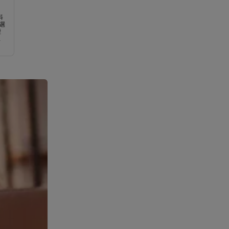
料
活選
證
時